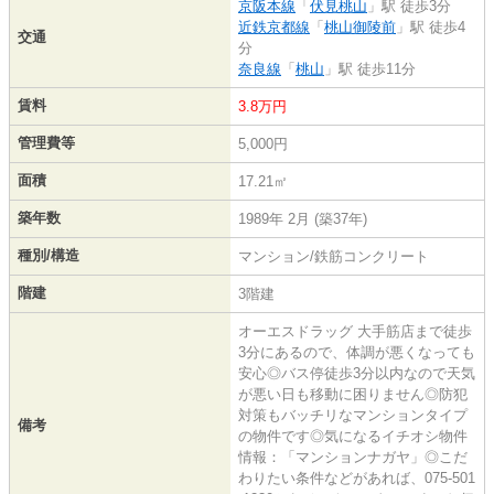
京阪本線
「
伏見桃山
」駅 徒歩3分
近鉄京都線
「
桃山御陵前
」駅 徒歩4
交通
分
奈良線
「
桃山
」駅 徒歩11分
賃料
3.8万円
管理費等
5,000円
面積
17.21㎡
築年数
1989年 2月 (築37年)
種別/構造
マンション/鉄筋コンクリート
階建
3階建
オーエスドラッグ 大手筋店まで徒歩
3分にあるので、体調が悪くなっても
安心◎バス停徒歩3分以内なので天気
が悪い日も移動に困りません◎防犯
対策もバッチリなマンションタイプ
備考
の物件です◎気になるイチオシ物件
情報：「マンションナガヤ」◎こだ
わりたい条件などがあれば、075-501