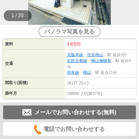
1 / 20
パノラマ写真を見る
賃料
3.8万円
京阪本線
「
伏見桃山
」駅 徒歩3分
近鉄京都線
「
桃山御陵前
」駅 徒歩4
交通
分
奈良線
「
桃山
」駅 徒歩11分
間取り(面積)
1K(17.21㎡)
築年月
1989年 2月(築37年)
メールでお問い合わせする(無料)
電話でお問い合わせする