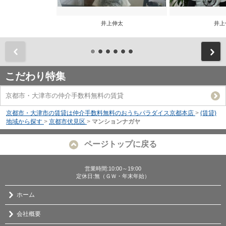
井上伸太
井上
前
こだわり特集
京都市・大津市の仲介手数料無料の賃貸
京都市・大津市の賃貸は仲介手数料無料のおうちパラダイス京都本店
>
(賃貸)
地域から探す
>
京都市伏見区
>
マンションナガヤ
ページトップに戻る
営業時間:10:00～19:00
定休日:無（ＧＷ・年末年始）
ホーム
会社概要