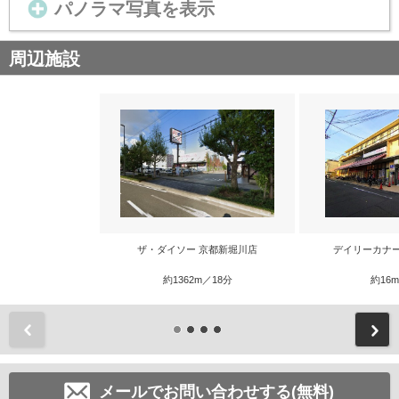
パノラマ写真を表示
周辺施設
ザ・ダイソー 京都新堀川店
デイリーカナ
約1362m／18分
約16
前
メールでお問い合わせする(無料)