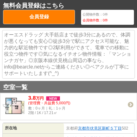
無料会員登録はこちら
公開物件数：
0
件
会員登録
会員物件数：
0
件
オーエスドラッグ 大手筋店まで徒歩3分にあるので、体調
が悪くなっても安心◎徒歩3分で駅にアクセス可能な、魅
力的な駅近物件です◎2駅利用ができて、電車での移動に
役立つ物件です◎気になるイチオシ物件情報：「マンショ
ンナガヤ」◎京阪本線伏見桃山周辺の事なら、
info@bearcle.netからご連絡ください◎ベアクルが丁寧に
サポートいたします(^_^)
空室一覧
3.8
万
円
NEW
(管理費・共益費 5,000円)
敷：0ヶ月｜礼：1ヶ月
2階 / 1K / 17.21㎡
所在地
京都府
京都市伏見区
新町５丁目
502