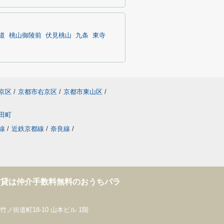
道
桃山御陵前
伏見桃山
九条
東寺
京区
/
京都市右京区
/
京都市東山区
/
田町
線
/
近鉄京都線
/
奈良線
/
賃貸は仲介手数料無料のおうちパラ
！
ノ街道町18-10 山本ビル 1階