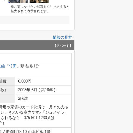
※ご覧になりたい写真をクリックすると
拡大されて表示されます。
情報の見方
【アパート】
丸線
「
竹田
」駅 徒歩1分
益費
6,000円
年数）
2008年 6月 ( 築18年 )
2階建
期費用や家賃のカード決済で、月々の支払
しい、きれいな室内です♪「ジュメイラ」
なら、075-501-1230又は
*)
街道町18-10 山本ビル 1階