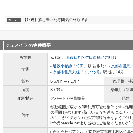
【外観】落ち着いた雰囲気の外観です
コメント
ジュメイラ
の物件概要
所在地
京都府
京都市伏見区
竹田西桶ノ井町
41
近鉄京都線
「
竹田
」駅 徒歩1分
京都市営烏
交通
京都市営烏丸線
「
くいな橋
」駅 徒歩14分
賃料
6.6万円～7.1万円
管理費・共
面積
30.03㎡
築年月（築
種別/構造
アパート / 軽量鉄骨
階建
移動範囲が広がる2駅利用可能な物件です♪初
の手間を省けます♪新しい日々を送るにふさわ
備考
のここがイチオシ♪近鉄京都線竹田をよくご利用される
info@bearcle.netより当社にご連絡ください(*^_^
合同会社ベアクル
京都府京都市山科区竹鼻竹ノ