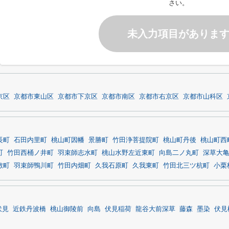
さい。
未入力項目がありま
京区
京都市東山区
京都市下京区
京都市南区
京都市右京区
京都市山科区
長町
石田内里町
桃山町因幡
景勝町
竹田浄菩提院町
桃山町丹後
桃山町西
町
竹田西桶ノ井町
羽束師志水町
桃山水野左近東町
向島二ノ丸町
深草大
敷町
羽束師鴨川町
竹田内畑町
久我石原町
久我東町
竹田北三ツ杭町
小栗
伏見
近鉄丹波橋
桃山御陵前
向島
伏見稲荷
龍谷大前深草
藤森
墨染
伏見