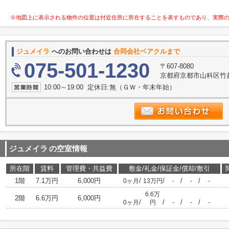
※地図上に表示される物件の位置は付近住所に所在することを表すものであり、実際
ジュメイラ
へのお問い合わせは
合同会社ベアクルまで
075-501-1230
〒607-8080
京都府京都市山科区竹鼻竹
10:00～19:00 定休日:無（ＧＷ・年末年始）
ジュメイラ
の空室情報
所在階
賃料
管理費・共益費
敷金/礼金/保証金/償却/敷引
1階
7.1万円
6,000円
/
/
/
/
0ヶ月
13万円
-
-
-
6.6万
2階
6.6万円
6,000円
/
/
/
/
0ヶ月
円
-
-
-