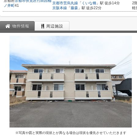
京都府
京都市伏見区
竹田西桶
京都市営烏丸線
「
くいな橋
」駅 徒歩14分
2
ノ井町
41
京阪本線
「
藤森
」駅 徒歩22分
軽
物件情報
周辺施設
※写真や図と実際の現状とが異なる場合は現状を優先させていただきます