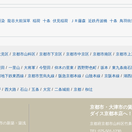
墨染
龍谷大前深草
稲荷
十条
伏見稲荷
ＪＲ藤森
近鉄丹波橋
十条
鳥羽街
伏見区
/
京都市山科区
/
京都市下京区
/
京都市中京区
/
京都市南区
/
京都市上
堅田
/
一里山
/
大将軍
/
今堅田
/
仰木の里東
/
西野野色町
/
坂本
/
東九条南石
都地下鉄東西線
/
京都市営烏丸線
/
阪急京都本線
/
山陰本線
/
京阪本線
/
湖西
野
/
西大路
/
石山
/
五条
/
大宮
/
二条城前
/
京都
/
椥辻
京都市・大津市の
ダイス京都本店へ
市の新築・築浅
京都府京都市山科区竹鼻竹
TEL:075-501-1230