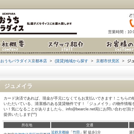
営業時間：10:0
のおうちパラダイス京都本店
>
(賃貸)地域から探す
>
京都市伏見区
>
ジ
ジュメイラ
カード決済であれば、現金が手元になくてもお支払いできます！こちらの
いただいている、清潔感のある賃貸物件です！「ジュメイラ」の物件情報
い！気になることがありましたら、info@bearcle.net宛にお問い合わ
提供いたします(^^)
所在地
交通
近鉄京都線
「
竹田
」駅 徒歩1分
築