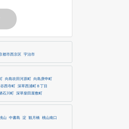
す
京都市西京区
宇治市
町
向島吹田河原町
向島庚申町
亀谷西寺町
深草西浦町８丁目
栖石川町
深草柴田屋敷町
桃山
中書島
淀
観月橋
桃山南口