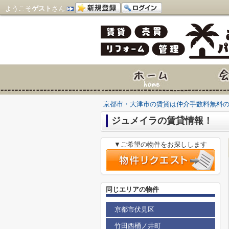
ようこそ
ゲスト
さん
京都市・大津市の賃貸は仲介手数料無料
ジュメイラの賃貸情報！
▼ご希望の物件をお探しします
同じエリアの物件
京都市伏見区
竹田西桶ノ井町