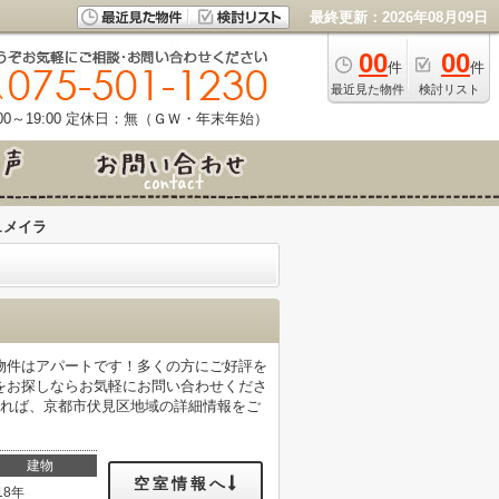
最終更新：2026年08月09日
00
00
件
件
最近見た物件
検討リスト
0～19:00
定休日：無（ＧＷ・年末年始）
ュメイラ
物件はアパートです！多くの方にご好評を
をお探しならお気軽にお問い合わせくださ
せ頂ければ、京都市伏見区地域の詳細情報をご
建物
空室情報へ
18年