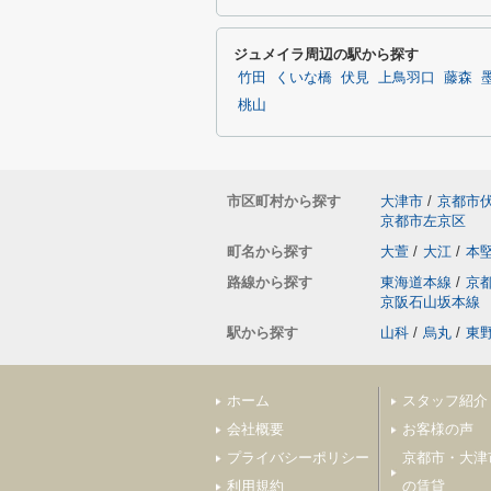
ジュメイラ周辺の駅から探す
竹田
くいな橋
伏見
上鳥羽口
藤森
桃山
市区町村から探す
大津市
/
京都市
京都市左京区
町名から探す
大萱
/
大江
/
本
路線から探す
東海道本線
/
京
京阪石山坂本線
駅から探す
山科
/
烏丸
/
東
ホーム
スタッフ紹介
会社概要
お客様の声
プライバシーポリシー
京都市・大津
利用規約
の賃貸