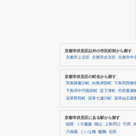
京都市伏見区以外の市区町村から探す
京都市上京区
京都市左京区
京都市中
京都市伏見区の町名から探す
羽束師菱川町
向島津田町
下鳥羽西柳
下鳥羽中円面田町
淀下津町
竹田藁屋
深草野田町
深草七瀬川町
深草仙石屋
京都市伏見区にある駅から探す
稲荷
ＪＲ藤森
桃山
上鳥羽口
竹田
六地蔵
くいな橋
醍醐
石田