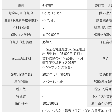
賃料
6.4万円
管理費・共
敷金/礼金/保証金
0ヶ月/1ヶ月/-
償却/敷
更新料/更新事務手数料
-/2.2万円
敷金積み
権利金/雑費
-/-
駐車場/月額
保険加入/料金
有/20,000円
保険名/保険
保証人代行義務
必加入
保証会
・保証会社原則加入 保証委託
料 契約時：25,000円 月額：
保証会社詳細
賃料総額の2.5%必要。 ・月
向き
額保証委託料：2,078円
(2.5％プランの場合)
築年月(築年数)
2024年 9月 (築1年)
契約期
種別/構造
アパート/木造
部屋/所在階
総戸数
-
現況/入居可
特優賃
-
取引態様/賃
物件番号
101639662
取引条件の有
ペット相談
陽当り良好
閑静な住宅地
保