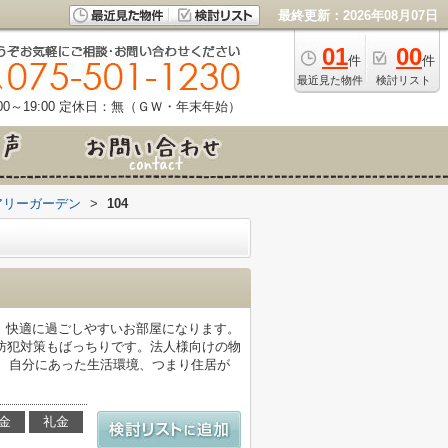
最終更新：2026年08月07日
01
00
件
件
最近見た物件
検討リスト
0～19:00
定休日：無（ＧＷ・年末年始）
アリーガーデン
>
104
、快適に過ごしやすいお部屋になります。
防犯対策もばっちりです。法人様向けの物
、自分にあった生活環境、つまり住居が
金
礼金