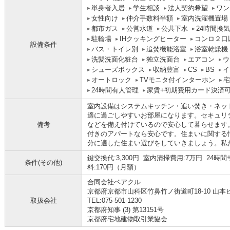
単身者入居
学生相談
法人契約希望
ワン
女性向け
仲介手数料半額
室内洗濯機置場
都市ガス
公営水道
公共下水
24時間換
駐輪場
IHクッキングヒーター
コンロ２口
設備条件
バス・トイレ別
追焚機能浴室
浴室乾燥機
洗髪洗面化粧台
独立洗面台
エアコン
ウ
シューズボックス
収納豊富
CS
BS
イ
オートロック
TVモニタ付インターホン
宅
24時間有人管理
家賃+初期費用カード決済
室内設備はシステムキッチン・追い焚き・ネッ
適に過ごしやすいお部屋になります。セキュリ
備考
などを備え付けているので安心して暮らせます
付きのアパートなら安心です。住まいに関する
分に適した住まい選びをしていきましょう。私たち
鍵交換代:3,300円 室内清掃費用:7万円 24時
条件(その他)
料:170円（月額）
合同会社ベアクル
京都府京都市山科区竹鼻竹ノ街道町18-10 山本ビ
取扱会社
TEL:075-501-1230
京都府知事 (3) 第13151号
京都府宅地建物取引業協会