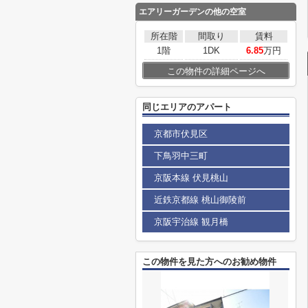
エアリーガーデン
の他の空室
所在階
間取り
賃料
1階
1DK
6.85
万円
この物件の詳細ページへ
同じエリアのアパート
京都市伏見区
下鳥羽中三町
京阪本線 伏見桃山
近鉄京都線 桃山御陵前
京阪宇治線 観月橋
この物件を見た方へのお勧め物件