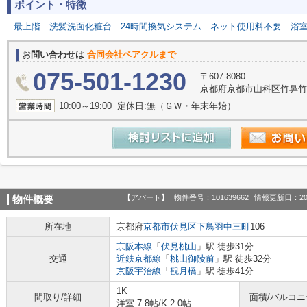
ポイント・特徴
最上階
洗髪洗面化粧台
24時間換気システム
ネット使用料不要
浴
お問い合わせは
合同会社ベアクルまで
075-501-1230
〒607-8080
京都府京都市山科区竹鼻竹ノ街
10:00～19:00 定休日:無（ＧＷ・年末年始）
【アパート】
物件番号：101639662
情報更新日：20
物件概要
所在地
京都府
京都市伏見区
下鳥羽中三町
106
京阪本線
「
伏見桃山
」駅 徒歩31分
交通
近鉄京都線
「
桃山御陵前
」駅 徒歩32分
京阪宇治線
「
観月橋
」駅 徒歩41分
1K
間取り/詳細
面積/バルコ
洋室 7.8帖
/
K 2.0帖