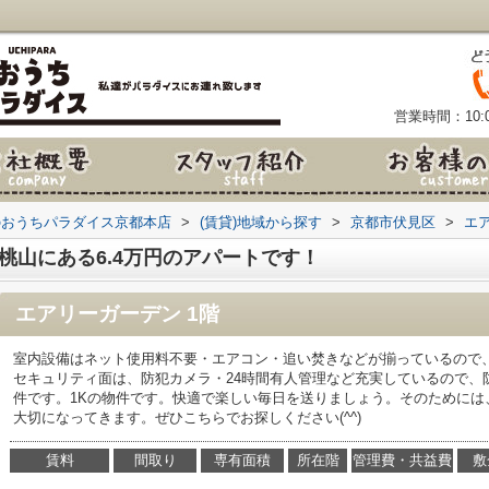
営業時間：10:0
のおうちパラダイス京都本店
>
(賃貸)地域から探す
>
京都市伏見区
>
エ
桃山にある6.4万円のアパートです！
エアリーガーデン 1階
室内設備はネット使用料不要・エアコン・追い焚きなどが揃っているので
セキュリティ面は、防犯カメラ・24時間有人管理など充実しているので、
件です。1Kの物件です。快適で楽しい毎日を送りましょう。そのためには
大切になってきます。ぜひこちらでお探しください(^^)
賃料
間取り
専有面積
所在階
管理費・共益費
敷