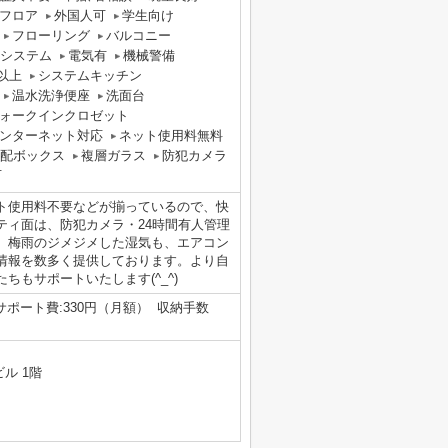
フロア
外国人可
学生向け
フローリング
バルコニー
気システム
電気有
機械警備
以上
システムキッチン
温水洗浄便座
洗面台
ォークインクロゼット
ンターネット対応
ネット使用料無料
配ボックス
複層ガラス
防犯カメラ
可
ト使用料不要などが揃っているので、快
ティ面は、防犯カメラ・24時間有人管理
。梅雨のジメジメした湿気も、エアコン
情報を数多く提供しております。より自
もサポートいたします(^_^)
間サポート費:330円（月額） 収納手数
ル 1階