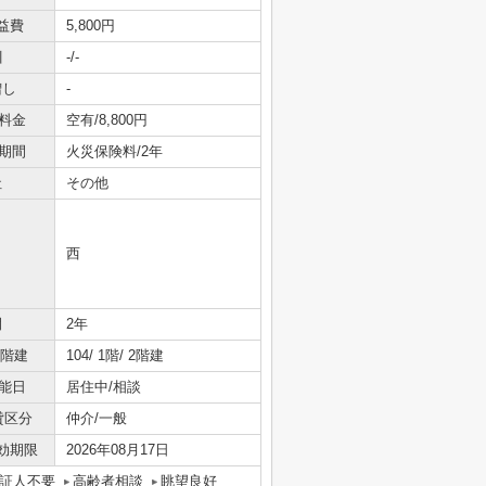
益費
5,800円
引
-/-
増し
-
料金
空有/8,800円
期間
火災保険料/2年
社
その他
西
間
2年
/階建
104/ 1階/ 2階建
能日
居住中/相談
貸区分
仲介/一般
効期限
2026年08月17日
証人不要
高齢者相談
眺望良好