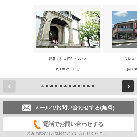
龍谷大学 大宮キャンパス
フレス
約1385m／18分
約56
前
メールでお問い合わせする(無料)
電話でお問い合わせする
現況の確認はお気軽にお問い合わせください。