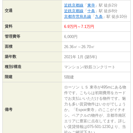
近鉄京都線
「
東寺
」駅 徒歩2分
交通
近鉄京都線
「
十条
」駅 徒歩8分
京都市営烏丸線
「
九条
」駅 徒歩10分
賃料
6.9万円～7.1万円
管理費等
6,000円
面積
26.36㎡～26.70㎡
築年数
2021年 1月 (築5年)
種別/構造
マンション/鉄筋コンクリート
階建
5階建
ローソン ＬＳ 東寺が495mにある物
件です。こちらは初期費用をカード
でお支払いいただける物件です。魅
力も多い賃貸物件はいかがでしょう
備考
か。「Espoir東寺」のここがイチオ
シ。ベアクルの物件が、京都市南区
エリアに豊富に点在してます。詳し
い賃貸情報は075-501-1230より、当
社へご確認下さい。