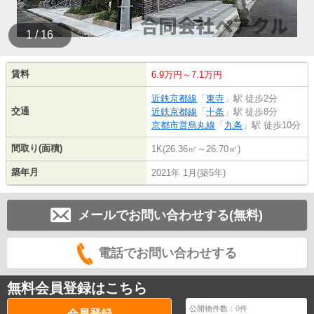
1 / 16
賃料
6.9万円～7.1万円
近鉄京都線
「
東寺
」駅 徒歩2分
交通
近鉄京都線
「
十条
」駅 徒歩8分
京都市営烏丸線
「
九条
」駅 徒歩10分
間取り(面積)
1K(26.36㎡～26.70㎡)
築年月
2021年 1月(築5年)
メールでお問い合わせする(無料)
電話でお問い合わせする
無料会員登録はこちら
公開物件数：
0
件
会員登録