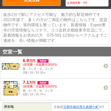
会員物件数：
0
件
徒歩2分で駅にアクセス可能な、魅力的な駅近物件です。
2021年築で、多くの方がご満足の物件はこちらです。賃貸
物件です。室内環境も整っています。新着情報：Espoir東
寺の空室情報ならコチラ。ココ近鉄京都線東寺近辺にて、
新着情報をお求めの方、075-501-1230からベアクルまでご
連絡を。良い情報が満載です。
空室一覧
6.9
万
円
NEW
(管理費・共益費 6,000円)
敷：0ヶ月｜礼：2ヶ月
2階 / 1K / 26.36㎡
7.1
万
円
NEW
(管理費・共益費 6,000円)
敷：0ヶ月｜礼：2ヶ月
4階 / 1K / 26.70㎡
所在地
京都府
京都市南区
西九条開ケ町
103