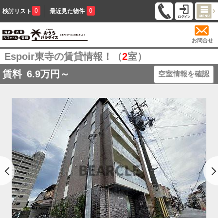
0
0
検討リスト
最近見た物件
お問合せ
Espoir東寺の賃貸情報！（
2
室）
賃料
6.9
万円～
空室情報を確認