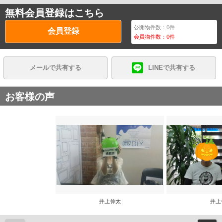
無料会員登録はこちら
公開物件数：
0
件
会員登録
会員物件数：
0
件
メールで共有する
LINEで共有する
お客様の声
井上伸太
井上