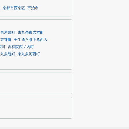
区
京都市西京区
宇治市
庄東屋敷町
東九条東岩本町
東寺町
壬生通八条下る西入
西町
吉祥院西ノ内町
西九条院町
東九条河西町