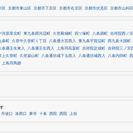
京区
京都市東山区
京都市下京区
京都市右京区
京都市伏見区
京都市山科
中河原里北町
東九条西河辺町
久世殿城町
四ツ塚町
八条源町
吉祥院西ノ
九条町
久世中久世町１丁目
八条通大宮西入
東九条宇賀辺町
西九条大国町
八条通壬生東入
八条通壬生西入
上鳥羽高畠町
吉祥院定成町
吉祥院三ノ宮
世上久世町
久世築山町
八条通坊城下る西入
八条通坊城西入
八条内田町
上鳥羽馬廻
す
丹波口
洛西口
東寺
十条
西院
西院
上桂