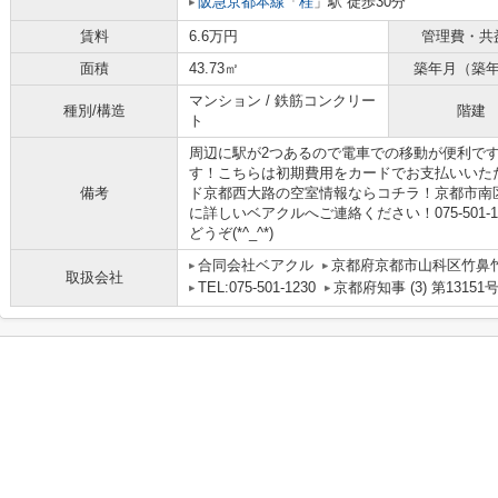
阪急京都本線
「
桂
」駅 徒歩30分
賃料
6.6万円
管理費・共
面積
43.73㎡
築年月（築
マンション / 鉄筋コンクリー
種別/構造
階建
ト
周辺に駅が2つあるので電車での移動が便利で
す！こちらは初期費用をカードでお支払いいた
備考
ド京都西大路の空室情報ならコチラ！京都市南
に詳しいベアクルへご連絡ください！075-501-1230
どうぞ(*^_^*)
合同会社ベアクル
京都府京都市山科区竹鼻竹ノ
取扱会社
TEL:075-501-1230
京都府知事 (3) 第13151