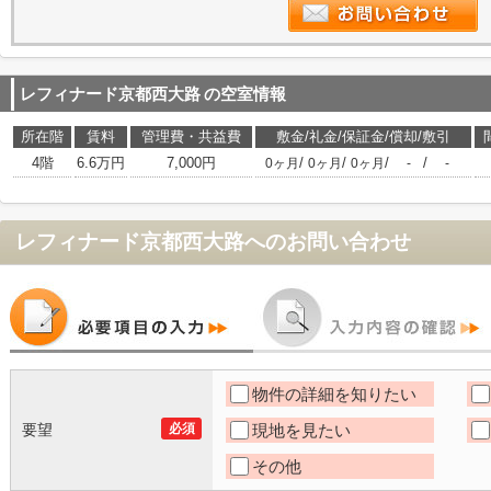
レフィナード京都西大路
の空室情報
所在階
賃料
管理費・共益費
敷金/礼金/保証金/償却/敷引
4階
6.6万円
7,000円
/
/
/
/
0ヶ月
0ヶ月
0ヶ月
-
-
レフィナード京都西大路
へのお問い合わせ
物件の詳細を知りたい
要望
必須
現地を見たい
その他