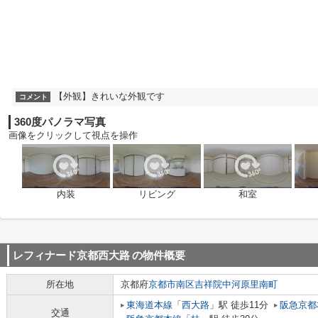
【外観】きれいな外観です
コメント
360度パノラマ写真
画像をクリックして視点を操作
内装
リビング
和室
レフィナード京都西大路
の物件概要
所在地
京都府
京都市南区
吉祥院中河原里南町
東海道本線
「
西大路
」駅 徒歩11分
阪急京都
交通