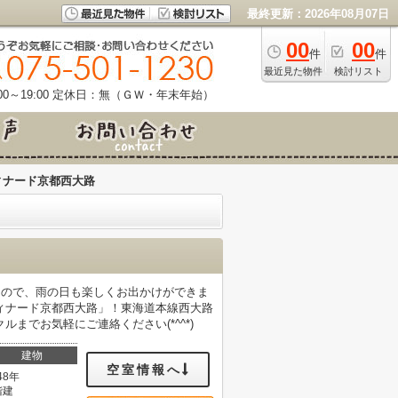
最終更新：2026年08月07日
00
00
件
件
最近見た物件
検討リスト
0～19:00
定休日：無（ＧＷ・年末年始）
ィナード京都西大路
なので、雨の日も楽しくお出かけができま
ィナード京都西大路」！東海道本線西大路
ルまでお気軽にご連絡ください(*^^*)
建物
空室情報へ
48年
階建