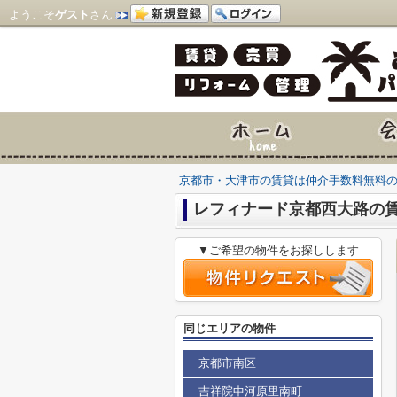
ようこそ
ゲスト
さん
京都市・大津市の賃貸は仲介手数料無料
レフィナード京都西大路の
▼ご希望の物件をお探しします
同じエリアの物件
京都市南区
吉祥院中河原里南町