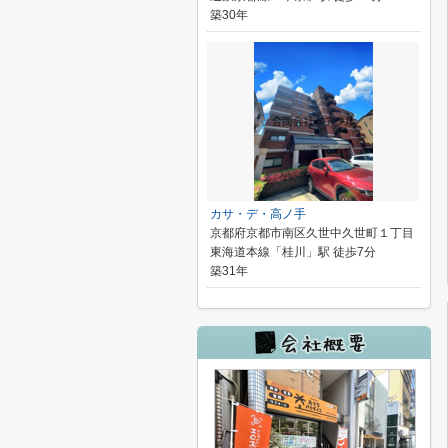
築30年
カサ・デ・高ノ手
京都府京都市南区久世中久世町１丁目
東海道本線「桂川」駅 徒歩7分
築31年