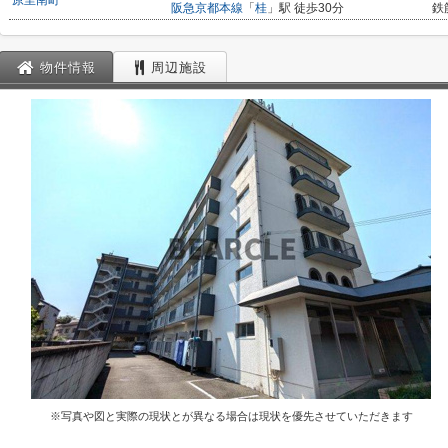
原里南町
阪急京都本線
「
桂
」駅 徒歩30分
鉄
物件情報
周辺施設
※写真や図と実際の現状とが異なる場合は現状を優先させていただきます