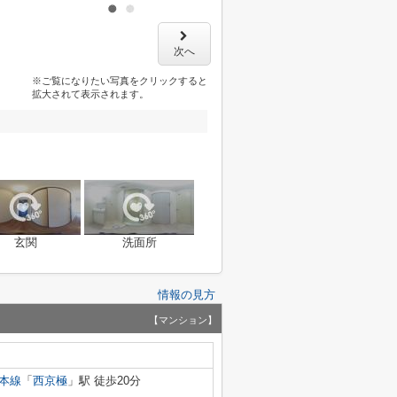
次へ
※ご覧になりたい写真をクリックすると
拡大されて表示されます。
玄関
洗面所
情報の見方
【マンション】
本線
「
西京極
」駅 徒歩20分