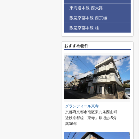
東海道本線 西大路
阪急京都本線 西京極
阪急京都本線 桂
おすすめ物件
グランディール東寺
京都府京都市南区東九条西山町
近鉄京都線「東寺」駅 徒歩5分
築36年