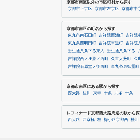
京都市南区以外の市区町村から探す
京都市上京区
京都市左京区
京都市中
京都市南区の町名から探す
東九条南石田町
吉祥院西浦町
吉祥院
東九条西明田町
吉祥院車道町
吉祥院
壬生通八条下る東入
壬生通八条下る
吉祥院西ノ庄淵ノ西町
久世大薮町
久
吉祥院石原堂ノ後西町
東九条東御霊町
京都市南区にある駅から探す
西大路
桂川
東寺
十条
九条
十条
レフィナード京都西大路周辺の駅から探
西大路
西京極
桂
梅小路京都西
桂川