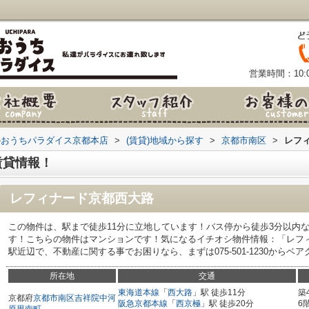
営業時間：10:0
のおうちパラダイス京都本店
>
(賃貸)地域から探す
>
京都市南区
>
レフ
賃貸情報！
レフィナード京都西大路
この物件は、駅まで徒歩11分に立地しています！バス停から徒歩3分以内
す！こちらの物件はマンションです！気になるイチオシ物件情報：「レフ
駅近辺で、不動産に関する事でお困りなら、まずは075-501-1230からベアク
所在地
交通
東海道本線
「
西大路
」駅 徒歩11分
築
京都府
京都市南区
吉祥院中河
阪急京都本線
「
西京極
」駅 徒歩20分
6