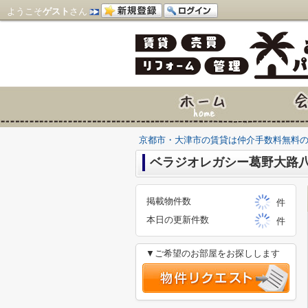
ようこそ
ゲスト
さん
京都市・大津市の賃貸は仲介手数料無料
ベラジオレガシー葛野大路八
掲載物件数
件
本日の更新件数
件
▼ご希望のお部屋をお探しします