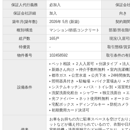
保証人代行義務
必加入
保証会
保証会社詳細
加入
向き
築年月(築年数)
2026年 5月 (新築)
契約期
種別/構造
マンション/鉄筋コンクリート
部屋/所在階
総戸数
165戸
現況/入居可
特優賃
-
取引態様/賃
物件番号
102458592
取引条件の有
ペット相談
２人入居可
分譲タイプ
法人
新婚さん向け
仲介手数料無料
室内洗濯機
都市ガス
公営水道
公共下水
24時間換
照明器具付き
駐輪場
バイク置場あり
ガ
システムキッチン
バス・トイレ別
浴室乾
設備条件
洗髪洗面化粧台
シャワー
独立洗面台
エ
光ファイバー
ネット使用料無料
オートロ
宅配ボックス
ディンプルキー
防犯カメラ
初期費用カード決済可
お車をお持ちの方に駐車スペースを空けており
ットなどが備え付けられているので、衣類や日
備考
室乾燥機・洗面所独立などが揃っており、とて