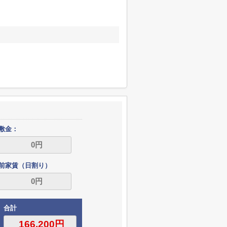
敷金：
前家賃（日割り）
合計