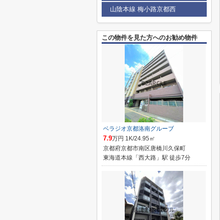
山陰本線 梅小路京都西
この物件を見た方へのお勧め物件
ベラジオ京都洛南グルーブ
7.9
万円 1K/24.95㎡
京都府京都市南区唐橋川久保町
東海道本線「西大路」駅 徒歩7分