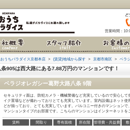
営業時間：10:0
のおうちパラダイス京都本店
>
(賃貸)地域から探す
>
京都市南区
>
ベラ
条905は西大路にある7.88万円のマンションです！
ベラジオレガシー葛野大路八条 9階
セキュリティ面は、防犯カメラ・機械警備など充実しているので安心して
イク置場などが備わっておりとても充実しています。室内設備はネット使
どが揃っており、とても充実しています。バルコニー付きのマンションで
マンションタイプのお部屋です。こちらのマンションはインターネットを
賃料
間取り
専有面積
所在階
管理費・共益費
敷