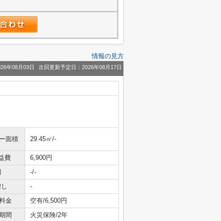
情報の見方
26年08月03日
次回更新予定日：2026年08月17日
ニー面積
29.45㎡/-
益費
6,900円
引
-/-
増し
-
料金
空有/6,500円
期間
火災保険/2年