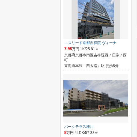
エスリード京都吉祥院 ヴィーナ
7.98
万円 1K/25.81㎡
京都府京都市南区吉祥院西ノ庄淵ノ西
町
東海道本線「西大路」駅 徒歩8分
パークテラス桂川
8
万円 4LDK/57.38㎡