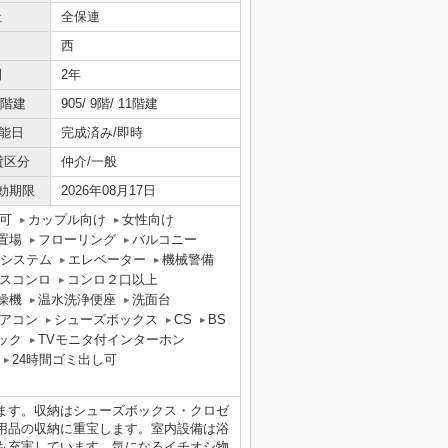
社
全保連
西
間
2年
/階建
905/ 9階/ 11階建
能日
完成済み/即時
貸区分
仲介/一般
効期限
2026年08月17日
可
カップル向け
女性向け
置場
フローリング
バルコニー
気システム
エレベーター
機械警備
スコンロ
コンロ２口以上
燥機
温水洗浄便座
洗面台
アコン
シューズボックス
CS
BS
ック
TVモニタ付インターホン
24時間ゴミ出し可
ます。収納はシューズボックス・クロゼ
用品の収納に重宝します。室内設備は浴
も充実しています。気になるイチオシ物