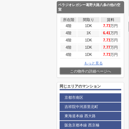
ベラジオレガシー葛野大路八条
の他の空
室
所在階
間取り
賃料
4階
1DK
7.73
万円
4階
1K
6.41
万円
4階
1DK
7.73
万円
4階
1DK
7.77
万円
4階
1DK
7.73
万円
もっと見る
この物件の詳細ページへ
同じエリアのマンション
京都市南区
吉祥院中河原里北町
東海道本線 西大路
阪急京都本線 西京極