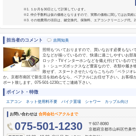
※1. １か月を30日として計算しています。
※2. 仲介手数料は仮の価格となりますので、実際の価格に関してはお気軽
※3. その他費用の項目は、鍵交換代、保険料、エアコンクリーニング代、2
担当者のコメント
吉岡知美
照明もついておりますので、買いなおす必要もない
立などが揃っているので、快適に過ごしやすいお部
ロック・TVインターホンなどを備え付けているので
ト・シューズボックスなど豊富なので、衣類や履き
敗せず、スタートさせたいならこちらの「ベラジオ
か。京都市南区で新生活を始めるなら、ベアクルにお任せ下さい。お客様
ポート致します。075-501-1230にてご連絡下さい。
ポイント・特徴
エアコン
ネット使用料不要
バイク置場
シャワー
カップル向け
お問い合わせは
合同会社ベアクルまで
075-501-1230
〒607-8080
京都府京都市山科区竹鼻竹ノ街