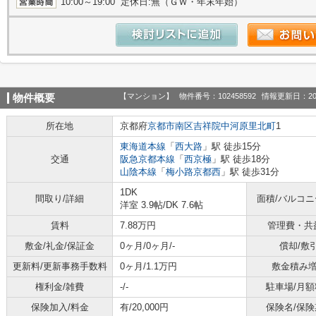
10:00～19:00 定休日:無（ＧＷ・年末年始）
【マンション】
物件番号：102458592
情報更新日：20
物件概要
所在地
京都府
京都市南区
吉祥院中河原里北町
1
東海道本線
「
西大路
」駅 徒歩15分
交通
阪急京都本線
「
西京極
」駅 徒歩18分
山陰本線
「
梅小路京都西
」駅 徒歩31分
1DK
間取り/詳細
面積/バルコ
洋室 3.9帖
/
DK 7.6帖
賃料
7.88万円
管理費・共
敷金/礼金/保証金
0ヶ月/0ヶ月/-
償却/敷
更新料/更新事務手数料
0ヶ月/1.1万円
敷金積み
権利金/雑費
-/-
駐車場/月額
保険加入/料金
有/20,000円
保険名/保険