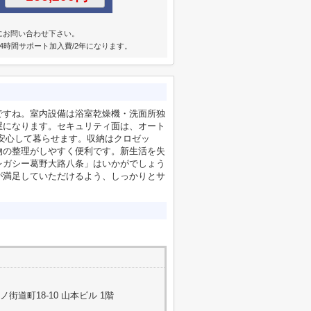
にお問い合わせ下さい。
4時間サポート加入費/2年になります。
ですね。室内設備は浴室乾燥機・洗面所独
屋になります。セキュリティ面は、オート
安心して暮らせます。収納はクロゼッ
物の整理がしやすく便利です。新生活を失
レガシー葛野大路八条」はいかがでしょう
が満足していただけるよう、しっかりとサ
道町18-10 山本ビル 1階