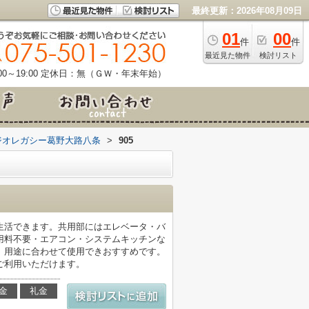
最終更新：2026年08月09日
01
00
件
件
最近見た物件
検討リスト
0～19:00
定休日：無（ＧＷ・年末年始）
ジオレガシー葛野大路八条
>
905
生活できます。共用部にはエレベータ・バ
用料不要・エアコン・システムキッチンな
、用途に合わせて使用できおすすめです。
ご利用いただけます。
金
礼金