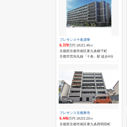
プレサンス十条凛華
6.378
万円 1K/21.46㎡
京都府京都市南区東九条柳下町
京都市営烏丸線「十条」駅 徒歩4分
プレサンス京都東寺
6.446
万円 1K/23.20㎡
京都府京都市南区東九条西明田町