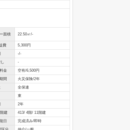
ニー面積
22.50㎡/-
益費
5,300円
引
-/-
増し
-
料金
空有/6,500円
期間
火災保険/2年
社
全保連
東
間
2年
/階建
413/ 4階/ 11階建
能日
完成済み/即時
貸区分
仲介/一般