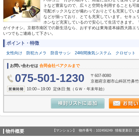
トなど豊富なので、広々と空間を利用することも可能
宅配ボックスなどが備わっておりとても充実してい
などが揃っており、とても充実しています。セキュリ
ホンなど充実しているので安心して生活できます。
がイチオシ。京都市南区での新生活なら、おすすめは東海道本線西大路エリアです
いつでもご連絡して下さい。
ポイント・特徴
女性向け
防犯カメラ
防音サッシ
24時間換気システム
クロゼット
お問い合わせは
合同会社ベアクルまで
075-501-1230
〒607-8080
京都府京都市山科区竹鼻竹ノ街
10:00～19:00 定休日:無（ＧＷ・年末年始）
【マンション】
物件番号：102456249
情報更新日：20
物件概要