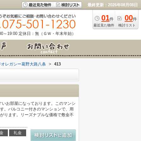
最終更新：2026年08月08日
01
00
件
件
最近見た物件
検討リスト
0～19:00
定休日：無（ＧＷ・年末年始）
ジオレガシー葛野大路八条
>
413
すいお部屋になっております。このマンシ
です。バルコニー付きのマンションで、用
広がります。リーズナブルな価格で敷金不
金
礼金