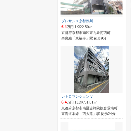
プレサンス京都鴨川
6.4
万円 1K/22.50㎡
京都府京都市南区東九条河西町
奈良線「東福寺」駅 徒歩9分
レトロマンションⅣ
6.4
万円 1LDK/51.81㎡
京都府京都市南区吉祥院観音堂南町
東海道本線「西大路」駅 徒歩24分