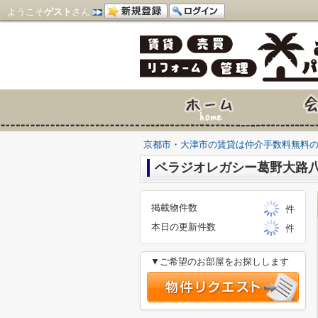
ようこそ
ゲスト
さん
京都市・大津市の賃貸は仲介手数料無料
ベラジオレガシー葛野大路八
掲載物件数
件
本日の更新件数
件
▼ご希望のお部屋をお探しします