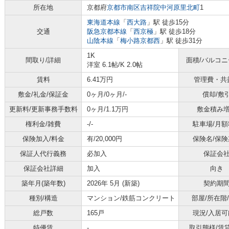
所在地
京都府
京都市南区
吉祥院中河原里北町
1
東海道本線
「
西大路
」駅 徒歩15分
交通
阪急京都本線
「
西京極
」駅 徒歩18分
山陰本線
「
梅小路京都西
」駅 徒歩31分
1K
間取り/詳細
面積/バルコ
洋室 6.1帖
/
K 2.0帖
賃料
6.41万円
管理費・共
敷金/礼金/保証金
0ヶ月/0ヶ月/-
償却/敷
更新料/更新事務手数料
0ヶ月/1.1万円
敷金積み
権利金/雑費
-/-
駐車場/月額
保険加入/料金
有/20,000円
保険名/保険
保証人代行義務
必加入
保証会
保証会社詳細
加入
向き
築年月(築年数)
2026年 5月 (新築)
契約期
種別/構造
マンション/鉄筋コンクリート
部屋/所在階
総戸数
165戸
現況/入居可
特優賃
-
取引態様/賃