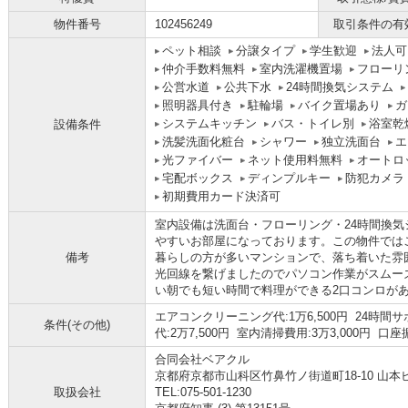
物件番号
102456249
取引条件の有
ペット相談
分譲タイプ
学生歓迎
法人可
仲介手数料無料
室内洗濯機置場
フローリ
公営水道
公共下水
24時間換気システム
照明器具付き
駐輪場
バイク置場あり
ガ
システムキッチン
バス・トイレ別
浴室乾
設備条件
洗髪洗面化粧台
シャワー
独立洗面台
エ
光ファイバー
ネット使用料無料
オートロ
宅配ボックス
ディンプルキー
防犯カメラ
初期費用カード決済可
室内設備は洗面台・フローリング・24時間換
やすいお部屋になっております。この物件では
備考
暮らしの方が多いマンションで、落ち着いた雰
光回線を繋げましたのでパソコン作業がスムー
い朝でも短い時間で料理ができる2口コンロが
エアコンクリーニング代:1万6,500円 24時間サポ
条件(その他)
代:2万7,500円 室内清掃費用:3万3,000円 口
合同会社ベアクル
京都府京都市山科区竹鼻竹ノ街道町18-10 山本ビ
取扱会社
TEL:075-501-1230