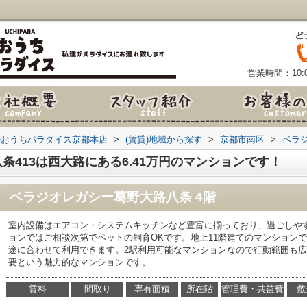
営業時間：10:0
のおうちパラダイス京都本店
>
(賃貸)地域から探す
>
京都市南区
>
ベラ
条413は西大路にある6.41万円のマンションです！
ベラジオレガシー葛野大路八条 4階
室内設備はエアコン・システムキッチンなど豊富に揃っており、過ごしや
ョンではご相談次第でペットの飼育OKです。地上11階建てのマンション
途に合わせて利用できます。2駅利用可能なマンションなので行動範囲も
要という魅力的なマンションです。
賃料
間取り
専有面積
所在階
管理費・共益費
敷