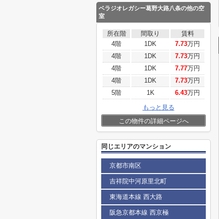
ベラジオレガシー葛野大路八条
の他の空
室
所在階
間取り
賃料
4階
1DK
7.73
万円
4階
1DK
7.73
万円
4階
1DK
7.77
万円
4階
1DK
7.73
万円
5階
1K
6.43
万円
もっと見る
この物件の詳細ページへ
同じエリアのマンション
京都市南区
吉祥院中河原里北町
東海道本線 西大路
阪急京都本線 西京極