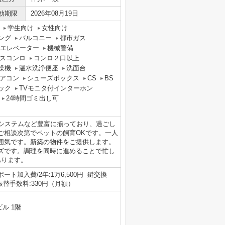
効期限
2026年08月19日
学生向け
女性向け
ング
バルコニー
都市ガス
エレベーター
機械警備
スコンロ
コンロ２口以上
燥機
温水洗浄便座
洗面台
アコン
シューズボックス
CS
BS
ック
TVモニタ付インターホン
24時間ゴミ出し可
気システムなど豊富に揃っており、過ごし
ご相談次第でペットの飼育OKです。一人
囲気です。新築の物件をご提供します。
ズです。調理を同時に進めることで忙し
あります。
ート加入費/2年:1万6,500円 鍵交換
座振替手数料:330円（月額）
ル 1階