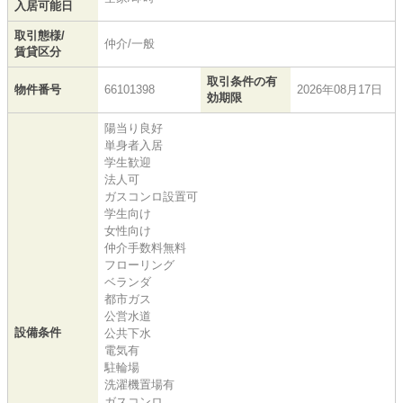
入居可能日
取引態様/
仲介/一般
賃貸区分
取引条件の有
物件番号
66101398
2026年08月17日
効期限
陽当り良好
単身者入居
学生歓迎
法人可
ガスコンロ設置可
学生向け
女性向け
仲介手数料無料
フローリング
ベランダ
都市ガス
公営水道
設備条件
公共下水
電気有
駐輪場
洗濯機置場有
ガスコンロ