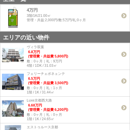
4万円
3階/1K/21.00㎡
管理・共益:2,000円/敷:5万円/礼:0ヶ月
エリアの近い物件
ヴィラ双葉
6.8
万
円
(管理費・共益費 5,800円)
敷：0ヶ月｜礼：9万円
4階 / 1DK / 31.03㎡
フェリーチェポネェンテ
6.5
万
円
(管理費・共益費 3,500円)
敷：0ヶ月｜礼：1ヶ月
1階 / 1K / 31.44㎡
Luxe京都西大路
6.68
万
円
(管理費・共益費 6,200円)
敷：0ヶ月｜礼：0ヶ月
1階 / 1K / 24.65㎡
エストゥルース京都