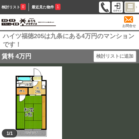
0
1
検討リスト
最近見た物件
お問合せ
ハイツ福徳205は九条にある4万円のマンション
です！
賃料
4
万円
検討リストに追加
1/1