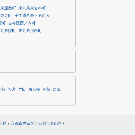
庄東屋敷町
東九条東岩本町
東寺町
壬生通八条下る西入
西町
吉祥院西ノ内町
西九条院町
東九条河西町
稲荷
大宮
竹田
西京極
稲荷
西院
京区
/
京都市右京区
/
京都市東山区
/