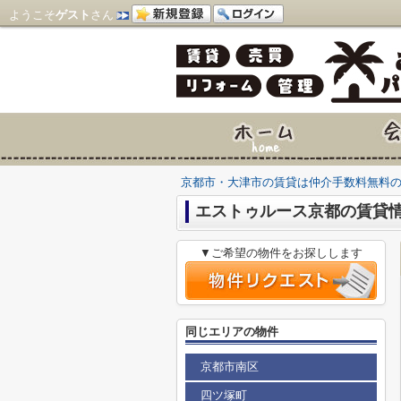
ようこそ
ゲスト
さん
京都市・大津市の賃貸は仲介手数料無料
エストゥルース京都の賃貸
▼ご希望の物件をお探しします
同じエリアの物件
京都市南区
四ツ塚町