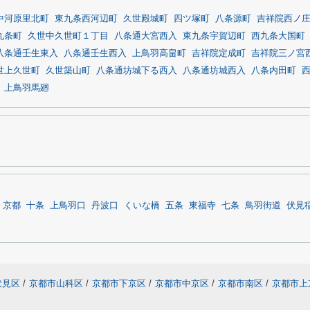
中河原里北町
東九条西河辺町
久世殿城町
四ツ塚町
八条源町
吉祥院西ノ
九条町
久世中久世町１丁目
八条通大宮西入
東九条宇賀辺町
西九条大国町
八条通壬生東入
八条通壬生西入
上鳥羽高畠町
吉祥院定成町
吉祥院三ノ宮
世上久世町
久世築山町
八条通坊城下る西入
八条通坊城西入
八条内田町
上鳥羽馬廻
京都
十条
上鳥羽口
丹波口
くいな橋
五条
東福寺
七条
鳥羽街道
伏見
伏見区
/
京都市山科区
/
京都市下京区
/
京都市中京区
/
京都市南区
/
京都市上