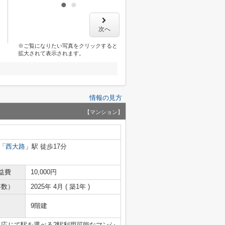
次へ
※ご覧になりたい写真をクリックすると
拡大されて表示されます。
情報の見方
【マンション】
「
西大路
」駅 徒歩17分
益費
10,000円
年数）
2025年 4月 ( 築1年 )
9階建
に応じて駅を選べる2駅利用可能なマンシ