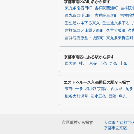
京都市南区の町名から探す
東九条南石田町
吉祥院西浦町
吉祥院
東九条西明田町
吉祥院車道町
吉祥院
壬生通八条下る東入
壬生通八条下る
吉祥院西ノ庄淵ノ西町
久世大薮町
久
吉祥院石原堂ノ後西町
東九条東御霊町
京都市南区にある駅から探す
西大路
桂川
東寺
十条
九条
十条
エストゥルース京都周辺の駅から探す
東寺
十条
梅小路京都西
西大路
九条
龍谷大前深草
清水五条
西院
烏丸
市区町村から探す
大津市
/
京都市
京都市左京区