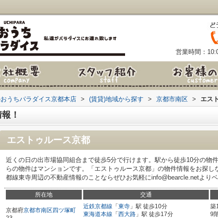
営業時間：10:0
のおうちパラダイス京都本店
>
(賃貸)地域から探す
>
京都市南区
>
エス
情報！
エストゥルース京都
近くの日の出市場協同組合まで徒歩5分で行けます。駅から徒歩10分の物
らの物件はマンションです。「エストゥルース京都」の物件情報をお探し
都線東寺周辺の不動産情報のことならぜひお気軽にinfo@bearcle.net
所在地
交通
近鉄京都線
「
東寺
」駅 徒歩10分
築
京都府
京都市南区
四ツ塚町
東海道本線
「
西大路
」駅 徒歩17分
9