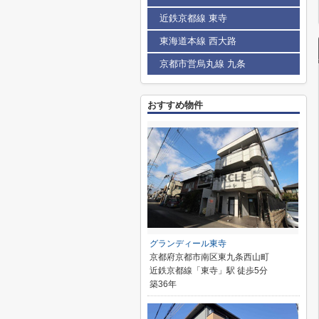
近鉄京都線 東寺
東海道本線 西大路
京都市営烏丸線 九条
おすすめ物件
グランディール東寺
京都府京都市南区東九条西山町
近鉄京都線「東寺」駅 徒歩5分
築36年