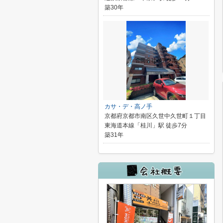
築30年
カサ・デ・高ノ手
京都府京都市南区久世中久世町１丁目
東海道本線「桂川」駅 徒歩7分
築31年