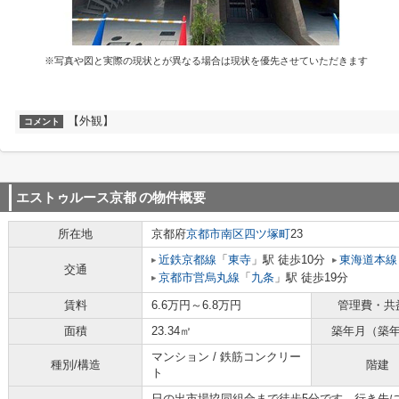
※写真や図と実際の現状とが異なる場合は現状を優先させていただきます
【外観】
コメント
エストゥルース京都
の物件概要
所在地
京都府
京都市南区
四ツ塚町
23
近鉄京都線
「
東寺
」駅 徒歩10分
東海道本線
交通
京都市営烏丸線
「
九条
」駅 徒歩19分
賃料
6.6万円～6.8万円
管理費・共
面積
23.34㎡
築年月（築
マンション / 鉄筋コンクリー
種別/構造
階建
ト
日の出市場協同組合まで徒歩5分です。行き先