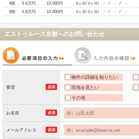
4階
6.6万円
10,000円
/
/
/
/
0ヶ月
0ヶ月
-
-
-
8階
6.8万円
10,000円
/
/
/
/
0ヶ月
0ヶ月
-
-
-
エストゥルース京都
へのお問い合わせ
物件の詳細を知りたい
要望
必須
現地を見たい
その他
お名前
必須
メールアドレス
必須