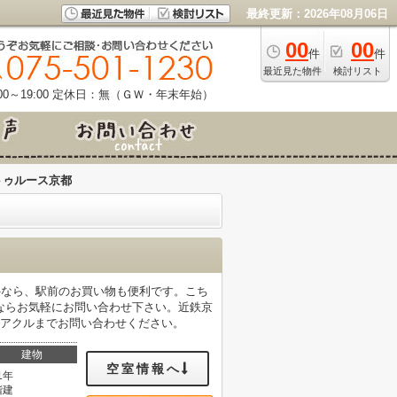
最終更新：2026年08月06日
00
00
件
件
最近見た物件
検討リスト
0～19:00
定休日：無（ＧＷ・年末年始）
トゥルース京都
件なら、駅前のお買い物も便利です。こち
ならお気軽にお問い合わせ下さい。近鉄京
よりベアクルまでお問い合わせください。
建物
空室情報へ
1年
階建