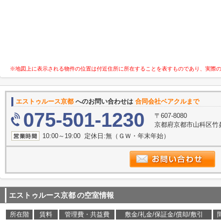
※地図上に表示される物件の位置は付近住所に所在することを表すものであり、実際
エストゥルース京都
へのお問い合わせは
合同会社ベアクルまで
075-501-1230
〒607-8080
京都府京都市山科区竹鼻竹
10:00～19:00 定休日:無（ＧＷ・年末年始）
エストゥルース京都
の空室情報
所在階
賃料
管理費・共益費
敷金/礼金/保証金/償却/敷引