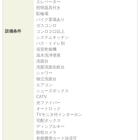
エレベーター
照明器具付き
駐輪場
バイク置場あり
ガスコンロ
設備条件
コンロ２口以上
システムキッチン
バス・トイレ別
浴室乾燥機
温水洗浄便座
洗面台
洗髪洗面化粧台
シャワー
独立洗面台
エアコン
シューズボックス
CATV
光ファイバー
オートロック
TVモニタ付インターホン
宅配ボックス
ディンプルキー
防犯カメラ
初期費用カード決済可