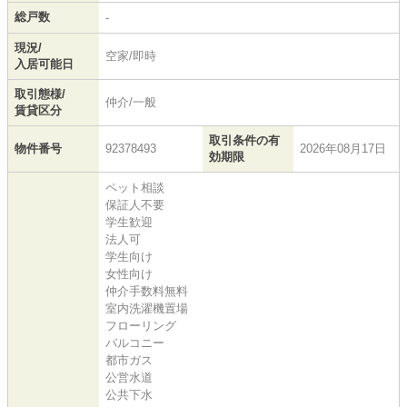
総戸数
-
現況/
空家/即時
入居可能日
取引態様/
仲介/一般
賃貸区分
取引条件の有
物件番号
92378493
2026年08月17日
効期限
ペット相談
保証人不要
学生歓迎
法人可
学生向け
女性向け
仲介手数料無料
室内洗濯機置場
フローリング
バルコニー
都市ガス
公営水道
公共下水