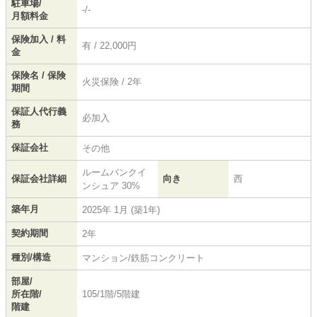
駐車場/
-/-
月額料金
保険加入 / 料
有 / 22,000円
金
保険名 / 保険
火災保険 / 2年
期間
保証人代行義
必加入
務
保証会社
その他
ルームバンクイ
保証会社詳細
向き
西
ンシュア 30%
築年月
2025年 1月 (築1年)
契約期間
2年
種別/構造
マンション/鉄筋コンクリート
部屋/
所在階/
105/1階/5階建
階建