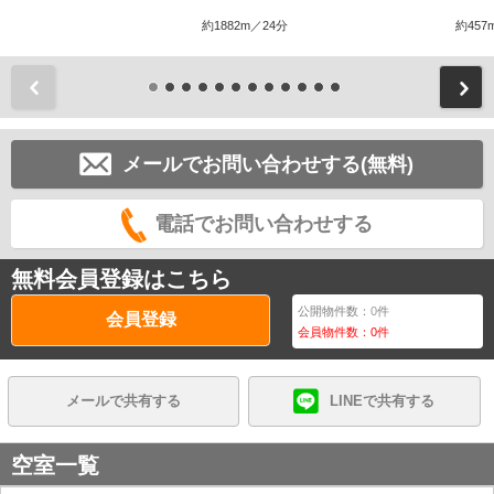
約1882m／24分
約457
前
メールでお問い合わせする(無料)
電話でお問い合わせする
無料会員登録はこちら
公開物件数：
0
件
会員登録
会員物件数：
0
件
メールで共有する
LINEで共有する
空室一覧