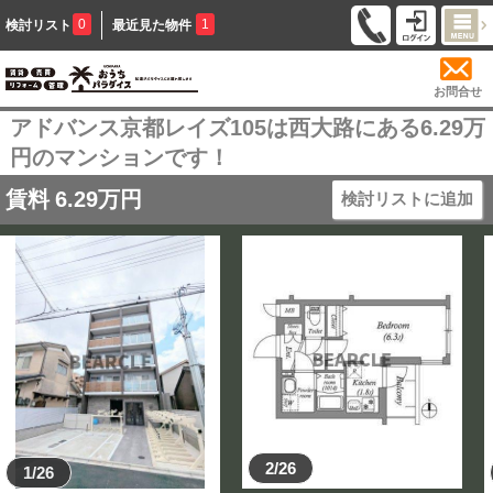
0
1
検討リスト
最近見た物件
お問合せ
アドバンス京都レイズ105は西大路にある6.29万
円のマンションです！
賃料
6.29
万円
検討リストに追加
2/26
1/26