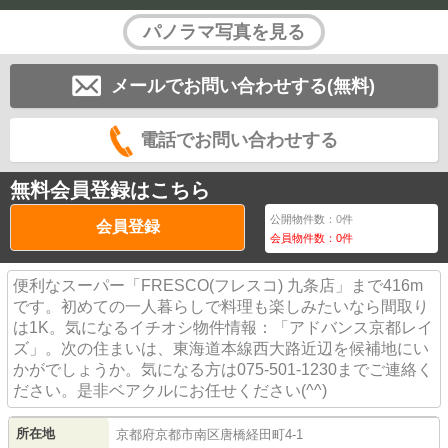
パノラマ写真を見る
メールでお問い合わせする(無料)
電話でお問い合わせする
無料会員登録はこちら
公開物件数：
0
件
会員登録
会員物件数：
0
件
便利なスーパー「FRESCO(フレスコ) 九条店」まで416m
です。初めての一人暮らしで料理も楽しみたいなら間取り
は1K。気になるイチオシ物件情報：「アドバンス京都レイ
ズ」。次の住まいは、東海道本線西大路近辺を候補地にい
かがでしょうか。気になる方は075-501-1230までご連絡く
ださい。是非ベアクルにお任せください(^^)
所在地
京都府
京都市南区
唐橋経田町
4-1