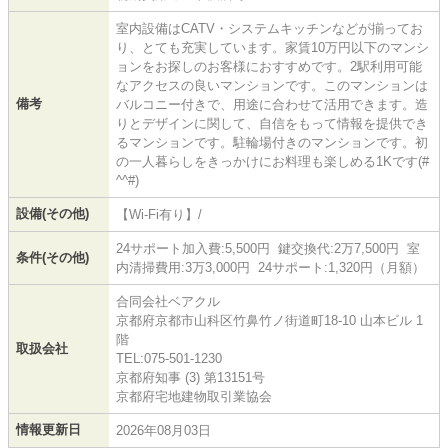
室内設備はCATV・システムキッチンなどが揃ってお
り、とても充実しています。家賃10万円以下のマンシ
ョンをお探しのお客様におすすめです。2駅利用可能
なアクセスの良いマンションです。このマンションは
備考
バルコニー付きで、用途に合わせて活用できます。造
りとデザインに関して、自信をもって情報を提供でき
るマンションです。駐輪場付きのマンションです。初
の一人暮らしをきっかけにお料理も楽しめる1Kです(#
^^#)
設備(その他)
【Wi-Fi有り】/
24サポート加入費:5,500円 鍵交換代:2万7,500円 室
条件(その他)
内清掃費用:3万3,000円 24サポート:1,320円（月額）
合同会社ベアクル
京都府京都市山科区竹鼻竹ノ街道町18-10 山本ビル 1
階
取扱会社
TEL:075-501-1230
京都府知事 (3) 第13151号
京都府宅地建物取引業協会
情報更新日
2026年08月03日