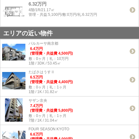
6.32万円
4階/1R/21.17㎡
管理・共益:5,100円/敷:0万円/礼:6.32万円
エリアの近い物件
パルカーサ南京都
6.4
万
円
(管理費・共益費 4,500円)
敷：0ヶ月｜礼：10万円
1階 / 3DK / 53.45㎡
たばさはうすⅡ
6.5
万
円
(管理費・共益費 4,400円)
敷：0ヶ月｜礼：1ヶ月
1階 / 1K / 31.82㎡
サザン京央
7.4
万
円
(管理費・共益費 5,800円)
敷：0ヶ月｜礼：1ヶ月
7階 / 1K / 31.04㎡
FOUR SEASON KYOTO
6.6
万
円
(管理費・共益費 4,000円)