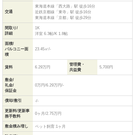
東海道本線
「
西大路
」駅 徒歩16分
交通
近鉄京都線
「
東寺
」駅 徒歩16分
東海道本線
「
京都
」駅 徒歩29分
間取り/
1K
詳細
洋室 6.3帖
/
K 1.8帖
面積/
バルコニー面
23.45㎡/-
積
管理費・
賃料
6.29万円
5,700円
共益費
敷金/
礼金/
0万円/6.29万円/-
保証金
償却/敷引
-/-
更新料/更新事
0ヶ月/2.75万円
務手数料
敷金積み増し
ペット飼育:1ヶ月