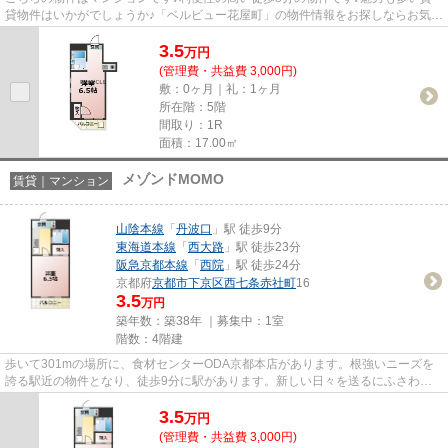
貸物件はいかがでしょうか♪「ベルビュー花屋町」の物件情報をお探しならお気軽
にお問い合わせください♪山陰...
3.5
万
円
(管理費・共益費 3,000円)
敷：0ヶ月｜礼：1ヶ月
所在階：5階
間取り：1R
面積：17.00㎡
メゾンドMOMO
賃貸｜マンション
山陰本線
「
丹波口
」駅 徒歩9分
東海道本線
「
西大路
」駅 徒歩23分
阪急京都本線
「
西院
」駅 徒歩24分
京都府
京都市下京区
西七条赤社町
16
3.5
万円
築年数：築38年 ｜募集中：
1室
階数：4階建
歩いて301mの場所に、食材センターODA京都本店があります。根強いニーズを
誇る駅近の物件となり、徒歩9分に駅があります。新しい日々を送るにふさわし
い、きれいな室内です。「メゾン...
3.5
万
円
(管理費・共益費 3,000円)