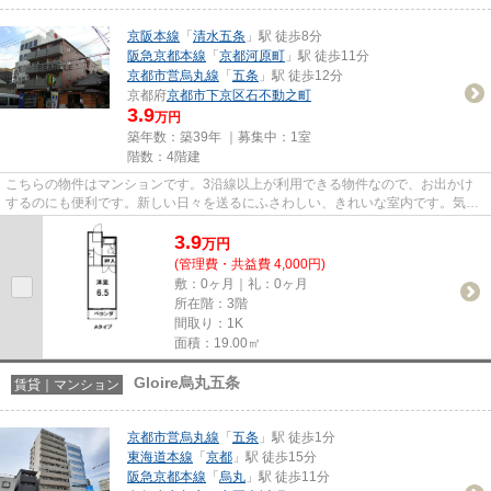
京阪本線
「
清水五条
」駅 徒歩8分
阪急京都本線
「
京都河原町
」駅 徒歩11分
京都市営烏丸線
「
五条
」駅 徒歩12分
京都府
京都市下京区
石不動之町
3.9
万円
築年数：築39年 ｜募集中：
1室
階数：4階建
こちらの物件はマンションです。3沿線以上が利用できる物件なので、お出かけ
するのにも便利です。新しい日々を送るにふさわしい、きれいな室内です。気に
なるイチオシ物件情報：「メゾ...
3.9
万
円
(管理費・共益費 4,000円)
敷：0ヶ月｜礼：0ヶ月
所在階：3階
間取り：1K
面積：19.00㎡
Gloire烏丸五条
賃貸｜マンション
京都市営烏丸線
「
五条
」駅 徒歩1分
東海道本線
「
京都
」駅 徒歩15分
阪急京都本線
「
烏丸
」駅 徒歩11分