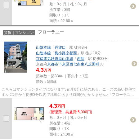
敷：0ヶ月｜礼：0ヶ月
所在階：3階
間取り：1K
面積：22.60㎡
フローラユー
賃貸｜マンション
山陰本線
「
丹波口
」駅 徒歩8分
山陰本線
「
梅小路京都西
」駅 徒歩10分
京福電気鉄道嵐山本線
「
西院
」駅 徒歩23分
京都府
京都市下京区
西七条東八反田町
30
4.3
万円
築年数：築33年 ｜募集中：
1室
階数：5階建
こちらはマンションタイプになります♪徒歩8分に駅のある、ニーズの高い物件で
す♪バス停から徒歩3分以内で移動にあまり時間がかかりません♪「フローラユ
ー」の物件情報をお探しならお気...
4.3
万
円
(管理費・共益費 5,000円)
敷：0ヶ月｜礼：0ヶ月
所在階：4階
間取り：1K
面積：24.00㎡