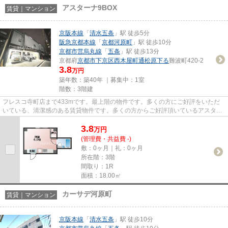
アスターナ9BOX
賃貸｜マンション
京阪本線
「
清水五条
」駅 徒歩5分
阪急京都本線
「
京都河原町
」駅 徒歩10分
京都市営烏丸線
「
五条
」駅 徒歩13分
京都府
京都市下京区
西木屋町通松原下る
難波町420-2
3.8
万円
築年数：築40年 ｜募集中：
1室
階数：3階建
フレスコ寺町店まで433mです。最上階の物件です。多くの方にご好評をいただ
いている、清潔感のある賃貸物件です。多くの方からご好評頂いているアスター
ナ9BOXのご紹介です。京都市下...
3.8
万
円
(管理費・共益費 -)
敷：0ヶ月｜礼：0ヶ月
所在階：3階
間取り：1R
面積：18.00㎡
カーサデ河原町
賃貸｜マンション
京阪本線
「
清水五条
」駅 徒歩10分