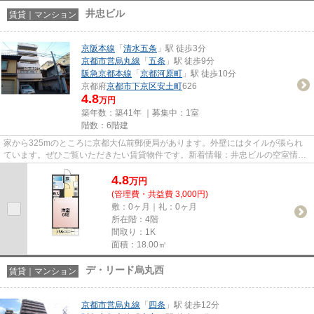
井忠ビル
賃貸｜マンション
京阪本線
「
清水五条
」駅 徒歩3分
京都市営烏丸線
「
五条
」駅 徒歩9分
阪急京都本線
「
京都河原町
」駅 徒歩10分
京都府
京都市下京区
安土町
626
4.8
万円
築年数：築41年 ｜募集中：
1室
階数：6階建
家から325mのところに京都大仏前郵便局があります。外壁にはタイルが張られ
ています。ぜひご覧いただきたい賃貸物件です。新着情報：井忠ビルの空室情報
ならコチラ。賃貸情報をスムー...
4.8
万
円
(管理費・共益費 3,000円)
敷：0ヶ月｜礼：0ヶ月
所在階：4階
間取り：1K
面積：18.00㎡
デ・リード烏丸西
賃貸｜マンション
京都市営烏丸線
「
四条
」駅 徒歩12分