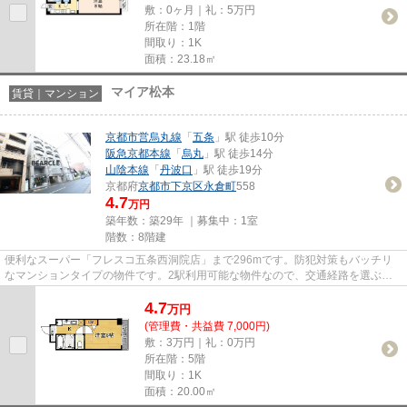
敷：0ヶ月｜礼：5万円
所在階：1階
間取り：1K
面積：23.18㎡
マイア松本
賃貸｜マンション
京都市営烏丸線
「
五条
」駅 徒歩10分
阪急京都本線
「
烏丸
」駅 徒歩14分
山陰本線
「
丹波口
」駅 徒歩19分
京都府
京都市下京区
永倉町
558
4.7
万円
築年数：築29年 ｜募集中：
1室
階数：8階建
便利なスーパー「フレスコ五条西洞院店」まで296mです。防犯対策もバッチリ
なマンションタイプの物件です。2駅利用可能な物件なので、交通経路を選ぶこ
とができます。「マイア松本」の...
4.7
万
円
(管理費・共益費 7,000円)
敷：3万円｜礼：0万円
所在階：5階
間取り：1K
面積：20.00㎡