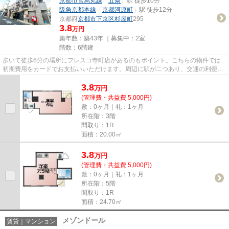
京都市営烏丸線
「
五条
」駅 徒歩10分
阪急京都本線
「
京都河原町
」駅 徒歩12分
京都府
京都市下京区
杉屋町
295
3.8
万円
築年数：築43年 ｜募集中：
2室
階数：6階建
歩いて徒歩6分の場所にフレスコ寺町店があるのもポイント。こちらの物件では
初期費用をカードでお支払いいただけます。周辺に駅が二つあり、交通の利便性
が高いです。「カーサデ河原町...
3.8
万
円
(管理費・共益費 5,000円)
敷：0ヶ月｜礼：1ヶ月
所在階：3階
間取り：1R
面積：20.00㎡
3.8
万
円
(管理費・共益費 5,000円)
敷：0ヶ月｜礼：1ヶ月
所在階：5階
間取り：1R
面積：24.70㎡
メゾンドール
賃貸｜マンション