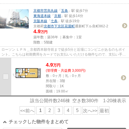
京都市営烏丸線
「
五条
」駅 徒歩7分
東海道本線
「
京都
」駅 徒歩14分
京阪本線
「
七条
」駅 徒歩19分
京都府
京都市下京区
花屋町
通新町下ル良町862-2
4.9
万円
築年数：築36年 ｜募集中：
1室
階数：5階建
ローソン ＬＰＮ＿京都西本願寺前まで徒歩5分と近場にコンビニがあるのもポイ
ント。こちらは初期費用をカードでお支払いいただける物件なので、支払い手続
きの手間が省けます。こちら...
4.9
万
円
(管理費・共益費 3,000円)
敷：0ヶ月｜礼：0ヶ月
所在階：3階
間取り：1K
面積：19.00㎡
該当公開件数
246
棟 空き数
380
件
1-20
棟表示
1
2
3
4
5
<<前へ
次へ>>
最初
チェックした物件をまとめて