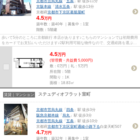
京都市営烏丸線
「
五条
」駅 徒歩11分
京阪本線
「
清水五条
」駅 徒歩13分
京都府
京都市下京区
葛籠屋町
4.5
万円
築年数：築40年 ｜募集中：
1室
階数：5階建
歩いて5分のところに京都銀行 本店があります♪こちらのマンションでは初期費用
をカードでお支払いいただけます♪2駅利用可能な物件なので、交通経路を選ぶこ
とができます♪「DAISY COURT...
4.5
万
円
(管理費・共益費 5,000円)
敷：0万円｜礼：5万円
所在階：5階
間取り：1K
面積：18.83㎡
ステュディオフラット室町
賃貸｜マンション
京都市営烏丸線
「
四条
」駅 徒歩3分
阪急京都本線
「
烏丸
」駅 徒歩3分
京都市営烏丸線
「
五条
」駅 徒歩10分
京都府
京都市下京区
室町通綾小路下る
白楽天町507
4.7
万円
築年数：築32年 ｜募集中：
1室