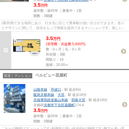
3.5
万円
築年数：築45年 ｜募集中：
1室
階数：3階建
2駅利用できる場所にあり、行き先に応じて乗車駅の使い分けができます。造り
とデザインに関して、自信をもって情報を提供できるマンションです。新しい
日々を送るにふさわしい、きれい...
3.5
万
円
(管理費・共益費 5,000円)
敷：0ヶ月｜礼：0ヶ月
所在階：3階
間取り：1K
面積：20.00㎡
ベルビュー花屋町
賃貸｜マンション
山陰本線
「
丹波口
」駅 徒歩8分
阪急京都本線
「
大宮
」駅 徒歩18分
京福電気鉄道嵐山本線
「
四条大宮
」駅 徒歩18分
京都府
京都市下京区
薬園町
174-6
3.5
万円
築年数：築35年 ｜募集中：
1室
階数：5階建
こちらの物件はマンションです♪利便性の高い徒歩8分の物件です♪魅力も多い賃