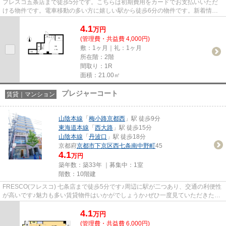
フレスコ五条店まで徒歩5分です。こちらは初期費用をカードでお支払いいただ
ける物件です。電車移動の多い方に嬉しい駅から徒歩6分の物件です。新着情
報：F・グロースの空室情報ならコ...
4.1
万
円
(管理費・共益費 4,000円)
敷：1ヶ月｜礼：1ヶ月
所在階：2階
間取り：1R
面積：21.00㎡
プレジャーコート
賃貸｜マンション
山陰本線
「
梅小路京都西
」駅 徒歩9分
東海道本線
「
西大路
」駅 徒歩15分
山陰本線
「
丹波口
」駅 徒歩18分
京都府
京都市下京区
西七条南中野町
45
4.1
万円
築年数：築33年 ｜募集中：
1室
階数：10階建
FRESCO(フレスコ) 七条店まで徒歩5分です♪周辺に駅が二つあり、交通の利便性
が高いです♪魅力も多い賃貸物件はいかがでしょうか♪ぜひ一度見ていただきた
い、「プレジャーコート」です♪i...
4.1
万
円
(管理費・共益費 6,000円)