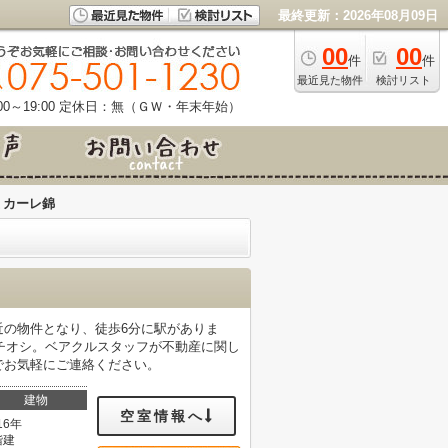
最終更新：2026年08月09日
00
00
件
件
最近見た物件
検討リスト
0～19:00
定休日：無（ＧＷ・年末年始）
ミカーレ錦
近の物件となり、徒歩6分に駅がありま
チオシ。ベアクルスタッフが不動産に関し
netまでお気軽にご連絡ください。
建物
空室情報へ
16年
階建