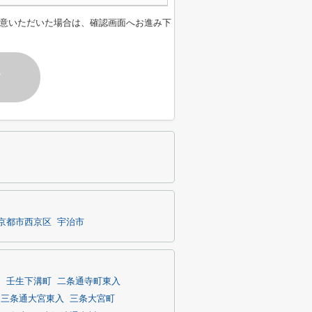
意いただいた場合は、確認画面へお進み下
す
京都市西京区
宇治市
る
壬生下溝町
二条通寺町東入
三条通大宮東入
三条大宮町