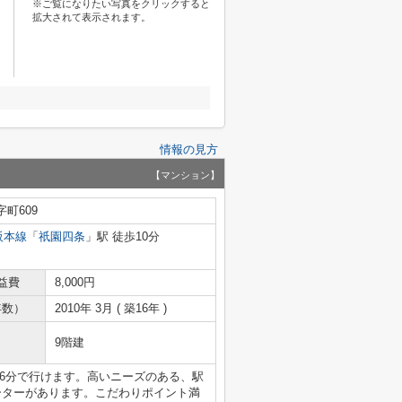
※ご覧になりたい写真をクリックすると
拡大されて表示されます。
情報の見方
【マンション】
町609
阪本線
「
祇園四条
」駅 徒歩10分
益費
8,000円
年数）
2010年 3月 ( 築16年 )
9階建
6分で行けます。高いニーズのある、駅
ーターがあります。こだわりポイント満