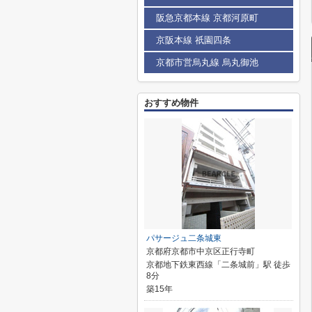
阪急京都本線 京都河原町
京阪本線 祇園四条
京都市営烏丸線 烏丸御池
おすすめ物件
パサージュ二条城東
京都府京都市中京区正行寺町
京都地下鉄東西線「二条城前」駅 徒歩
8分
築15年