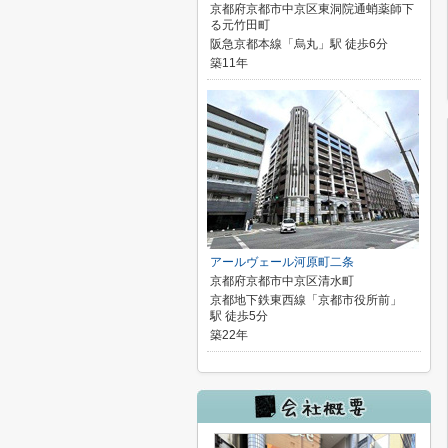
京都府京都市中京区東洞院通蛸薬師下
る元竹田町
阪急京都本線「烏丸」駅 徒歩6分
築11年
アールヴェール河原町二条
京都府京都市中京区清水町
京都地下鉄東西線「京都市役所前」
駅 徒歩5分
築22年