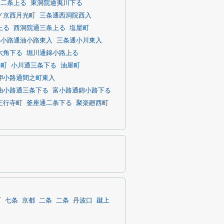
通二条上る
東洞院通夷川下る
ノ京西月光町
三条通西洞院西入
上る
西洞院通三条上る
塩屋町
錦小路通油小路東入
三条通小川東入
六角下る
堀川通錦小路上る
字町
小川通三条下る
油屋町
押小路通間之町東入
油小路通三条下る
富小路通錦小路下る
正行寺町
釜座通二条下る
聚楽廻西町
町
七条
京都
二条
二条
丹波口
蹴上