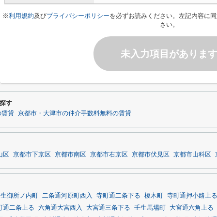
※
利用規約
及び
プライバシーポリシー
を必ずお読みください。左記内容に同
さい。
未入力項目がありま
探す
の賃貸
京都市・大津市の仲介手数料無料の賃貸
山区
京都市下京区
京都市南区
京都市右京区
京都市伏見区
京都市山科区
壬生御所ノ内町
二条通河原町西入
寺町通二条下る
榎木町
寺町通押小路上
町通二条上る
六角通大宮西入
大宮通三条下る
壬生馬場町
大宮通六角上る