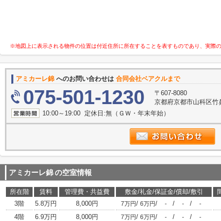
※地図上に表示される物件の位置は付近住所に所在することを表すものであり、実際
アミカーレ錦
へのお問い合わせは
合同会社ベアクルまで
075-501-1230
〒607-8080
京都府京都市山科区竹鼻竹
10:00～19:00 定休日:無（ＧＷ・年末年始）
アミカーレ錦
の空室情報
所在階
賃料
管理費・共益費
敷金/礼金/保証金/償却/敷引
3階
5.8万円
8,000円
/
/
/
/
7万円
6万円
-
-
-
4階
6.9万円
8,000円
/
/
/
/
7万円
6万円
-
-
-