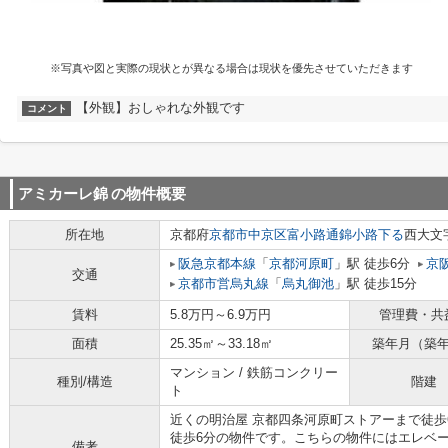
※写真や図と実際の現状とが異なる場合は現状を優先させていただきます
【外観】おしゃれな外観です
コメント
アミカーレ錦
の物件概要
所在地
京都府
京都市中京区
富小路通錦小路下る
西大文字
阪急京都本線
「
京都河原町
」駅 徒歩6分
京
交通
京都市営烏丸線
「
烏丸御池
」駅 徒歩15分
賃料
5.8万円～6.9万円
管理費・共
面積
25.35㎡～33.18㎡
築年月（築
マンション / 鉄筋コンクリー
種別/構造
階建
ト
近くの明治屋 京都四条河原町ストアーまで徒歩
徒歩6分の物件です。こちらの物件にはエレベ
備考