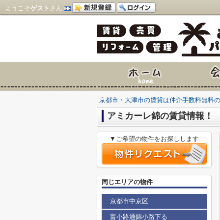
ようこそ
ゲスト
さん
京都市・大津市の賃貸は仲介手数料無料
アミカーレ錦の賃貸情報！
▼ご希望の物件をお探しします
同じエリアの物件
京都市中京区
富小路通錦小路下る