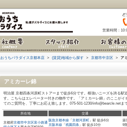
営業時間：10:0
のおうちパラダイス京都本店
>
(賃貸)地域から探す
>
京都市中京区
>
ア
アミカーレ錦
明治屋 京都四条河原町ストアーまで徒歩6分です。根強いニーズを誇る駅
す。こちらはエレベーター付きの物件です。「アミカーレ錦」のここがイ
てのご質問を、丁寧にお応え致します。075-501-1230/info@bearcle.
所在地
交通
阪急京都本線
「
京都河原町
」駅 徒歩6分
築
京都府
京都市中京区
富小路通
京阪本線
「
祇園四条
」駅 徒歩10分
9