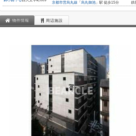
錦小路下る
西大文字町609
京都市営烏丸線
「
烏丸御池
」駅 徒歩15分
鉄
物件情報
周辺施設