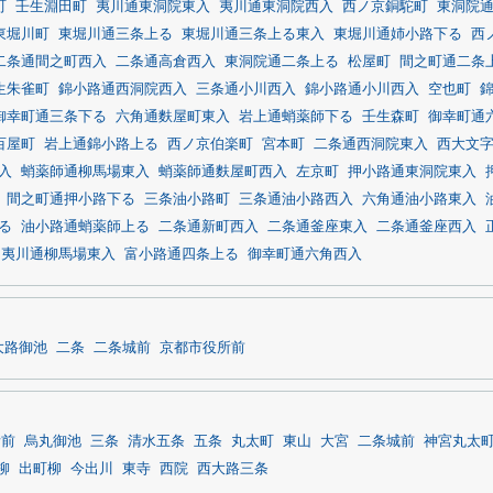
町
壬生淵田町
夷川通東洞院東入
夷川通東洞院西入
西ノ京銅駝町
東洞院
東堀川町
東堀川通三条上る
東堀川通三条上る東入
東堀川通姉小路下る
西
二条通間之町西入
二条通高倉西入
東洞院通二条上る
松屋町
間之町通二条
生朱雀町
錦小路通西洞院西入
三条通小川西入
錦小路通小川西入
空也町
御幸町通三条下る
六角通麩屋町東入
岩上通蛸薬師下る
壬生森町
御幸町通
百屋町
岩上通錦小路上る
西ノ京伯楽町
宮本町
二条通西洞院東入
西大文
入
蛸薬師通柳馬場東入
蛸薬師通麩屋町西入
左京町
押小路通東洞院東入
間之町通押小路下る
三条油小路町
三条通油小路西入
六角通油小路東入
る
油小路通蛸薬師上る
二条通新町西入
二条通釜座東入
二条通釜座西入
夷川通柳馬場東入
富小路通四条上る
御幸町通六角西入
大路御池
二条
二条城前
京都市役所前
所前
烏丸御池
三条
清水五条
五条
丸太町
東山
大宮
二条城前
神宮丸太
柳
出町柳
今出川
東寺
西院
西大路三条