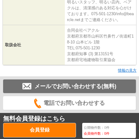
明るいスタッフ、明るい店内。ベア
クルは、清潔感のある対応を心がけ
ております。075-501-1230/info@bea
rcle.netまでご連絡ください。
合同会社ベアクル
京都府京都市山科区竹鼻竹ノ街道町1
8-10 山本ビル 1階
取扱会社
TEL:075-501-1230
京都府知事 (3) 第13151号
京都府宅地建物取引業協会
情報の見方
メールでお問い合わせする(無料)
電話でお問い合わせする
無料会員登録はこちら
公開物件数：
0
件
会員登録
会員物件数：
0
件