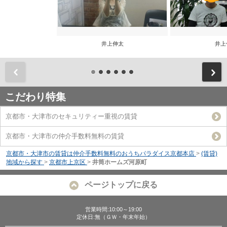
井上伸太
井上
前
こだわり特集
京都市・大津市のセキュリティー重視の賃貸
京都市・大津市の仲介手数料無料の賃貸
京都市・大津市の賃貸は仲介手数料無料のおうちパラダイス京都本店
>
(賃貸)
地域から探す
>
京都市上京区
>
井筒ホームズ河原町
ページトップに戻る
営業時間:10:00～19:00
定休日:無（ＧＷ・年末年始）