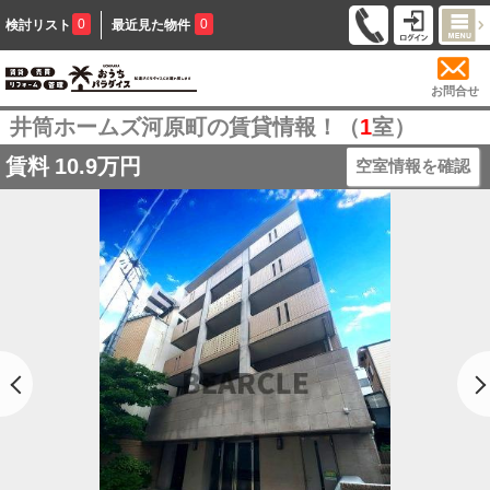
0
0
検討リスト
最近見た物件
お問合せ
井筒ホームズ河原町の賃貸情報！（
1
室）
賃料
10.9万円
空室情報を確認