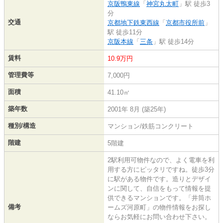
京阪鴨東線
「
神宮丸太町
」駅 徒歩3
分
交通
京都地下鉄東西線
「
京都市役所前
」
駅 徒歩11分
京阪本線
「
三条
」駅 徒歩14分
賃料
10.9万円
管理費等
7,000円
面積
41.10㎡
築年数
2001年 8月 (築25年)
種別/構造
マンション/鉄筋コンクリート
階建
5階建
2駅利用可物件なので、よく電車を利
用する方にピッタリですね。徒歩3分
に駅がある物件です。造りとデザイ
ンに関して、自信をもって情報を提
供できるマンションです。「井筒ホ
備考
ームズ河原町」の物件情報をお探し
ならお気軽にお問い合わせ下さい。