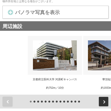
物件所在地とは異なる場合がございます。
パノラマ写真を表示
周辺施設
京都府立医科大学 河原町キャンパス
華頂短
約752m／10分
約1933
前