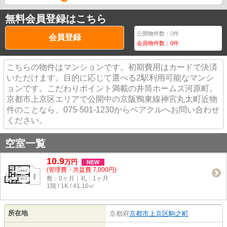
無料会員登録はこちら
公開物件数：
0
件
会員登録
会員物件数：
0
件
こちらの物件はマンションです。初期費用はカードで決済
いただけます。目的に応じて選べる2駅利用可能なマンシ
ョンです。こだわりポイント満載の井筒ホームズ河原町。
京都市上京区エリアで公開中の京阪鴨東線神宮丸太町近物
件のことなら、075-501-1230からベアクルへお問い合わせ
ください。
空室一覧
10.9
万
円
NEW
(管理費・共益費 7,000円)
敷：0ヶ月｜礼：1ヶ月
1階 / 1K / 41.10㎡
所在地
京都府
京都市上京区
駒之町