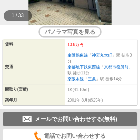
1 / 33
パノラマ写真を見る
賃料
10.9万円
京阪鴨東線
「
神宮丸太町
」駅 徒歩3
分
交通
京都地下鉄東西線
「
京都市役所前
」
駅 徒歩11分
京阪本線
「
三条
」駅 徒歩14分
間取り(面積)
1K(41.10㎡)
築年月
2001年 8月(築25年)
メールでお問い合わせする(無料)
電話でお問い合わせする