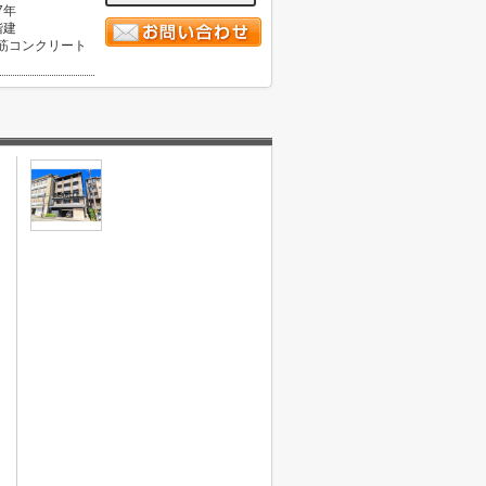
7年
階建
筋コンクリート