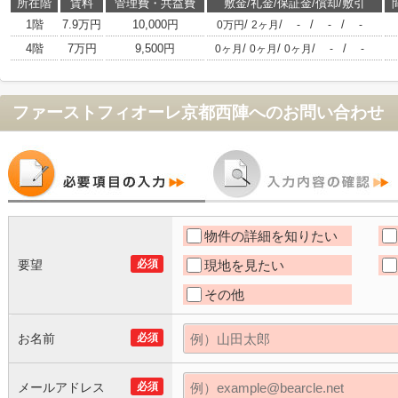
所在階
賃料
管理費・共益費
敷金/礼金/保証金/償却/敷引
1階
7.9万円
10,000円
/
/
/
/
0万円
2ヶ月
-
-
-
4階
7万円
9,500円
/
/
/
/
0ヶ月
0ヶ月
0ヶ月
-
-
ファーストフィオーレ京都西陣
へのお問い合わせ
物件の詳細を知りたい
要望
必須
現地を見たい
その他
お名前
必須
メールアドレス
必須