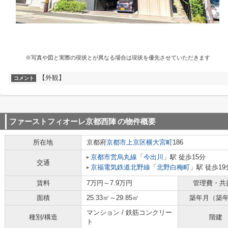
※写真や図と実際の現状とが異なる場合は現状を優先させていただきます
【外観】
コメント
ファーストフィオーレ京都西陣
の物件概要
所在地
京都府
京都市上京区
横大宮町
186
京都市営烏丸線
「
今出川
」駅 徒歩15分
交通
京福電気鉄道北野線
「
北野白梅町
」駅 徒歩19
賃料
7万円～7.9万円
管理費・共
面積
25.33㎡～29.85㎡
築年月（築
マンション / 鉄筋コンクリー
種別/構造
階建
ト