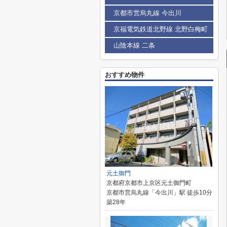
京都市営烏丸線 今出川
京福電気鉄道北野線 北野白梅町
山陰本線 二条
おすすめ物件
元土御門
京都府京都市上京区元土御門町
京都市営烏丸線「今出川」駅 徒歩10分
築28年