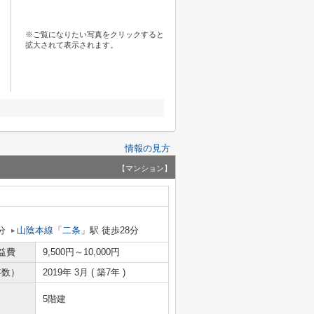
※ご覧になりたい写真をクリックすると
拡大されて表示されます。
情報の見方
【マンション】
分
山陰本線
「
二条
」駅 徒歩28分
益費
9,500円～10,000円
年数）
2019年 3月 ( 築7年 )
5階建