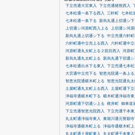
下立売通大宮東入
下立売通猪熊西入
七本松通一条下る西入
三軒町
七本松
七本松通一条下る
新烏丸通上切通シ下
上切通シ河原町西入上る
上切通シ河原
新烏丸通上切通シ下る
中立売通六軒町
六軒町通中立売上る西入
六軒町通中立
河原町通丸太町上る２筋目西入
河原町
新烏丸通丸太町上る
新烏丸通下切通シ
七本松通出水下る東入
下立売通七本松
大宮通中立売下る
智恵光院通一条上る
智恵光院通椹木町上る
智恵光院通丸太
土屋町通丸太町上る西入
土屋町通下立
浄福寺通椹木町下る
椹木町通浄福寺東
河原町通下切通シ上る
梶井町
御車道
下立売通智恵光院西入
下立売通千本東
丸太町通浄福寺東入
東堀川通元誓願寺
浄福寺通椹木町上る
浄福寺通椹木町上
丸太町通土屋町東入
丸太町通千本東入