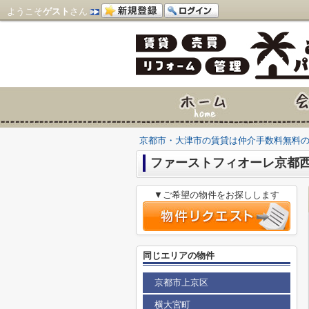
ようこそ
ゲスト
さん
京都市・大津市の賃貸は仲介手数料無料
ファーストフィオーレ京都
▼ご希望の物件をお探しします
同じエリアの物件
京都市上京区
横大宮町