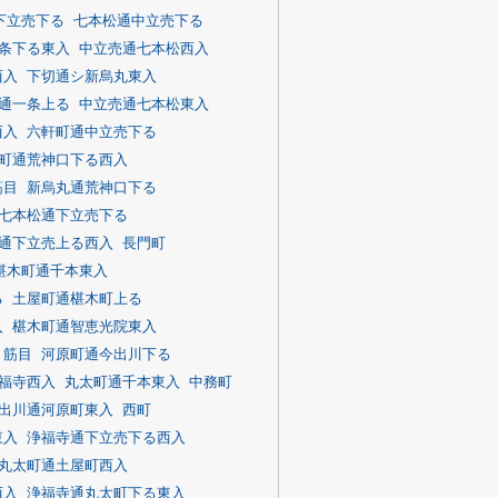
下立売下る
七本松通中立売下る
条下る東入
中立売通七本松西入
西入
下切通シ新烏丸東入
通一条上る
中立売通七本松東入
西入
六軒町通中立売下る
町通荒神口下る西入
筋目
新烏丸通荒神口下る
七本松通下立売下る
通下立売上る西入
長門町
椹木町通千本東入
る
土屋町通椹木町上る
入
椹木町通智恵光院東入
２筋目
河原町通今出川下る
福寺西入
丸太町通千本東入
中務町
出川通河原町東入
西町
東入
浄福寺通下立売下る西入
丸太町通土屋町西入
西入
浄福寺通丸太町下る東入