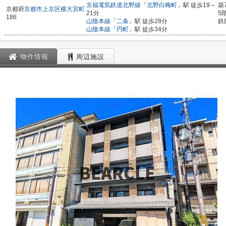
京福電気鉄道北野線
「
北野白梅町
」駅 徒歩19～
築
京都府
京都市上京区
横大宮町
21分
5
186
山陰本線
「
二条
」駅 徒歩28分
鉄
山陰本線
「
円町
」駅 徒歩34分
物件情報
周辺施設