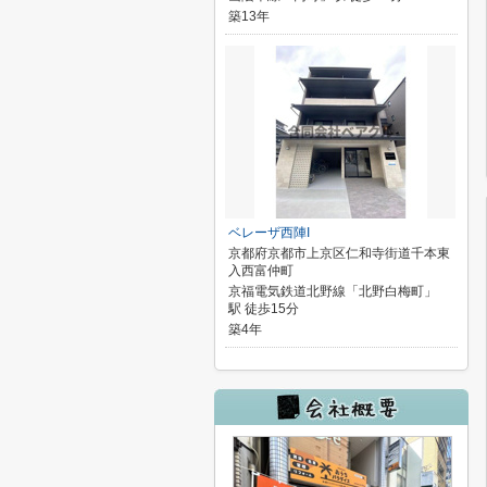
築13年
ベレーザ西陣I
京都府京都市上京区仁和寺街道千本東
入西富仲町
京福電気鉄道北野線「北野白梅町」
駅 徒歩15分
築4年