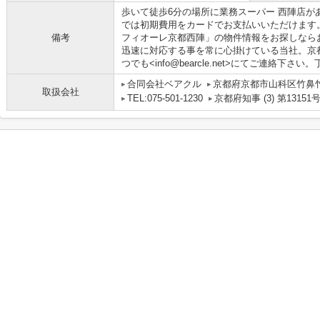
歩いて徒歩6分の場所に業務スーパー 西陣店が
では初期費用をカードでお支払いいただけます
備考
フィオーレ京都西陣」の物件情報をお探しなら
迅速に対応する事を常に心掛けている当社。京
つでも<info@bearcle.net>にてご連絡下
合同会社ベアクル
京都府京都市山科区竹鼻竹ノ
取扱会社
TEL:075-501-1230
京都府知事 (3) 第13151