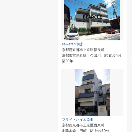
sawarabi御所
京都府京都市上京区福長町
京都市営烏丸線「今出川」駅 徒歩4分
築20年
ブライトハイムD棟
京都府京都市上京区西東町
山陰本線「円町」駅 徒歩10分