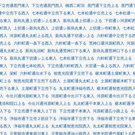
下立売通黒門東入
下立売通黒門西入
橋西二町目
黒門通下立売上る
黒門通
通中立売下る西入
七本松通中立売下る東入
七本松通中立売上る
七本松通一
る東入
新烏丸通上切通シ上る東入
新烏丸通上切通シ上る
下切通シ河原町
町西入
上切通シ新烏丸西入
上切通シ新烏丸東入
上切通シ寺町東入
七本松
西入
河原町通丸太町上る西入
新烏丸通下切通シ上る
六軒町通中立売下る
売上る
六軒町通一条下る西入
六軒町通一条下る
荒神口通河原町西入
河原
通丸太町上る
新烏丸頭町
新烏丸通荒神口下る東入
新烏丸通荒神口下る１
下る
新烏丸通下切通シ上る東入
七本松通下立売上る
六軒町通下立売上る
東入
下立売通七本松西入
下立売通六軒町西入
大宮通一条上る西入
六軒町
東入
栄町
六軒町通出水下る
智恵光院通下立売下る
椹木町通土屋町東入
町上る
智恵光院通下立売下る西入
土屋町通丸太町上る
土屋町通椹木町下
売下る東入
土屋町通下立売下る
丸太町通浄福寺西入
椹木町通智恵光院西
入
今出川通河原町東入下る
河原町通今出川下る東入
河原町通今出川下る
通清和院口上る
今出川通河原町東入上る
丸太町通千本東入上る
椹木町通浄
入下る
下立売通千本東入２丁目
下立売通千本東入
河原町通広小路上る
今
下る
浄福寺通下立売２筋目下る
浄福寺通下立売下る
浄福寺通下立売下る
る西入
浄福寺通丸太町上る
丸太町通智恵光院西入
丸太町通智恵光院東入
下る
元誓願寺通東堀川東入
元誓願寺通油小路西入
智恵光院通竹屋町上る