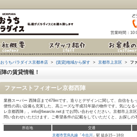
営業時間：10:0
のおうちパラダイス京都本店
>
(賃貸)地域から探す
>
京都市上京区
>
フ
西陣の賃貸情報！
ファーストフィオーレ京都西陣
業務スーパー 西陣店まで479mです。造りとデザインに関して、自信を
便性の高い設備も充実した、高ニーズな平成31年築の物件です。気になる
レ京都西陣」。info@bearcle.netまでお問い合わせください。京都市
問い合わせいただけます。ご希望条件の記載をしていただくと、お探しの
所在地
交通
京都市営烏丸線
「
今出川
」駅 徒歩15～18分