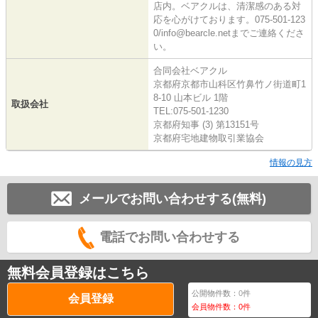
店内。ベアクルは、清潔感のある対
応を心がけております。075-501-123
0/info@bearcle.netまでご連絡くださ
い。
合同会社ベアクル
京都府京都市山科区竹鼻竹ノ街道町1
8-10 山本ビル 1階
取扱会社
TEL:075-501-1230
京都府知事 (3) 第13151号
京都府宅地建物取引業協会
情報の見方
メールでお問い合わせする(無料)
電話でお問い合わせする
無料会員登録はこちら
公開物件数：
0
件
会員登録
会員物件数：
0
件