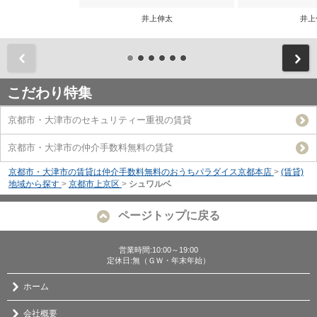
井上伸太
井上
前
こだわり特集
京都市・大津市のセキュリティー重視の賃貸
京都市・大津市の仲介手数料無料の賃貸
京都市・大津市の賃貸は仲介手数料無料のおうちパラダイス京都本店
>
(賃貸)
地域から探す
>
京都市上京区
>
シュワルベ
ページトップに戻る
営業時間:10:00～19:00
定休日:無（ＧＷ・年末年始）
ホーム
会社概要