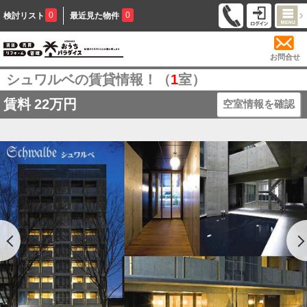
0
0
検討リスト
最近見た物件
お問合せ
シュワルベの賃貸情報！（
1
室）
賃料
22万円
空室情報を確認