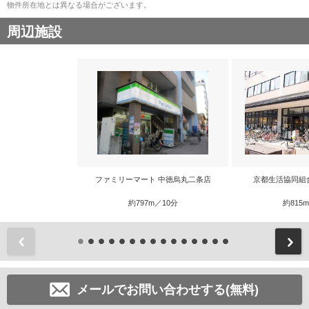
物件所在地とは異なる場合がございます。
周辺施設
ファミリーマート 中徳烏丸二条店
京都生活協同組
約797m／10分
約815
前
メールでお問い合わせする(無料)