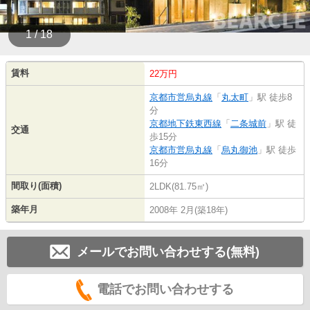
1 / 18
賃料
22万円
京都市営烏丸線
「
丸太町
」駅 徒歩8
分
京都地下鉄東西線
「
二条城前
」駅 徒
交通
歩15分
京都市営烏丸線
「
烏丸御池
」駅 徒歩
16分
間取り(面積)
2LDK(81.75㎡)
築年月
2008年 2月(築18年)
メールでお問い合わせする(無料)
電話でお問い合わせする