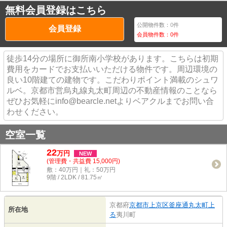
無料会員登録はこちら
公開物件数：
0
件
会員登録
会員物件数：
0
件
徒歩14分の場所に御所南小学校があります。こちらは初期
費用をカードでお支払いいただける物件です。周辺環境の
良い10階建ての建物です。こだわりポイント満載のシュワ
ルベ。京都市営烏丸線丸太町周辺の不動産情報のことなら
ぜひお気軽にinfo@bearcle.netよりベアクルまでお問い合
わせください。
空室一覧
22
万
円
NEW
(管理費・共益費 15,000円)
敷：40万円｜礼：50万円
9階 / 2LDK / 81.75㎡
京都府
京都市上京区
釜座通丸太町上
所在地
る
夷川町