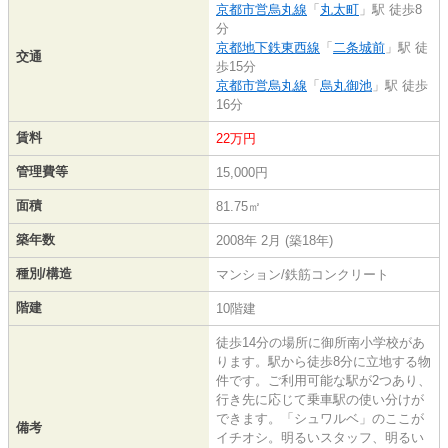
京都市営烏丸線
「
丸太町
」駅 徒歩8
分
京都地下鉄東西線
「
二条城前
」駅 徒
交通
歩15分
京都市営烏丸線
「
烏丸御池
」駅 徒歩
16分
賃料
22万円
管理費等
15,000円
面積
81.75㎡
築年数
2008年 2月 (築18年)
種別/構造
マンション/鉄筋コンクリート
階建
10階建
徒歩14分の場所に御所南小学校があ
ります。駅から徒歩8分に立地する物
件です。ご利用可能な駅が2つあり、
行き先に応じて乗車駅の使い分けが
できます。「シュワルベ」のここが
備考
イチオシ。明るいスタッフ、明るい