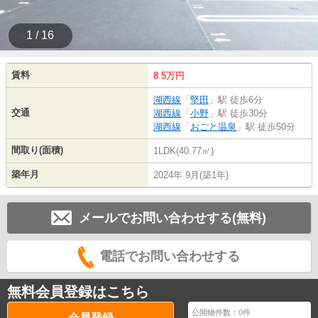
1 / 16
賃料
8.5万円
湖西線
「
堅田
」駅 徒歩6分
交通
湖西線
「
小野
」駅 徒歩30分
湖西線
「
おごと温泉
」駅 徒歩50分
間取り(面積)
1LDK(40.77㎡)
築年月
2024年 9月(築1年)
メールでお問い合わせする(無料)
電話でお問い合わせする
無料会員登録はこちら
公開物件数：
0
件
会員登録