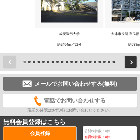
成安造形大学
大津市役所 市民部
約2484m／32分
約899
前
メールでお問い合わせする(無料)
電話でお問い合わせする
現況の確認はお気軽にお問い合わせください。
無料会員登録はこちら
公開物件数：
0
件
会員登録
会員物件数：
0
件