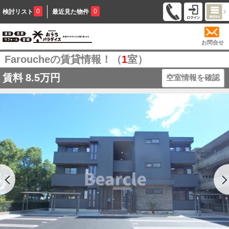
0
0
検討リスト
最近見た物件
お問合せ
Faroucheの賃貸情報！（
1
室）
賃料
8.5万円
空室情報を確認