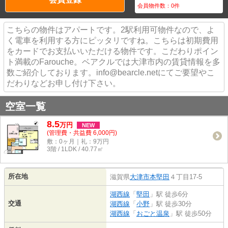
会員物件数：
0
件
こちらの物件はアパートです。2駅利用可物件なので、よ
く電車を利用する方にピッタリですね。こちらは初期費用
をカードでお支払いいただける物件です。こだわりポイン
ト満載のFarouche。ベアクルでは大津市内の賃貸情報を多
数ご紹介しております。info@bearcle.netにてご要望やこ
だわりなどお申し付け下さい。
空室一覧
8.5
万
円
NEW
(管理費・共益費 6,000円)
敷：0ヶ月｜礼：9万円
3階 / 1LDK / 40.77㎡
所在地
滋賀県
大津市
本堅田
４丁目17-5
湖西線
「
堅田
」駅 徒歩6分
交通
湖西線
「
小野
」駅 徒歩30分
湖西線
「
おごと温泉
」駅 徒歩50分