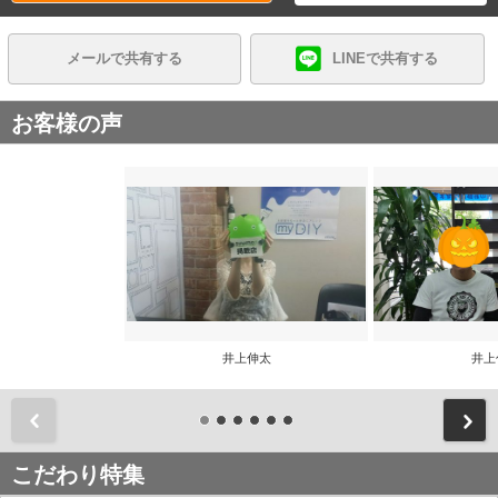
メールで共有する
LINEで共有する
お客様の声
井上伸太
井上
前
こだわり特集