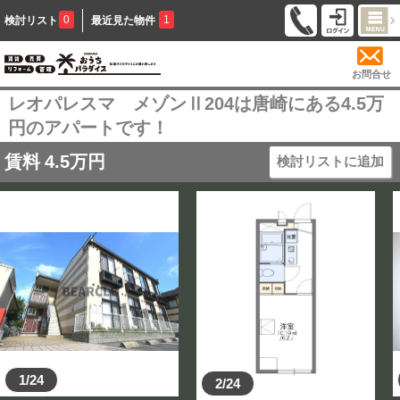
0
1
検討リスト
最近見た物件
お問合せ
レオパレスマ メゾンⅡ204は唐崎にある4.5万
円のアパートです！
賃料
4.5
万円
検討リストに追加
1/24
2/24