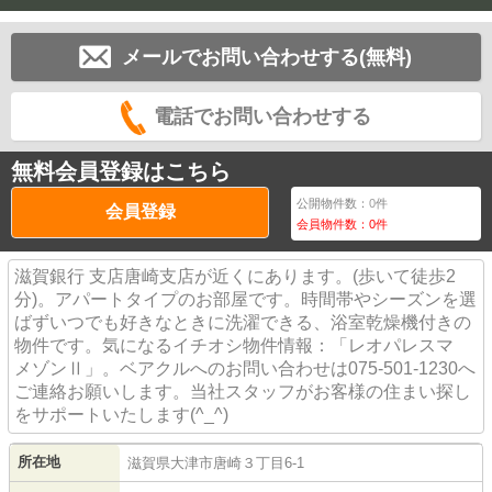
メールでお問い合わせする(無料)
電話でお問い合わせする
無料会員登録はこちら
公開物件数：
0
件
会員登録
会員物件数：
0
件
滋賀銀行 支店唐崎支店が近くにあります。(歩いて徒歩2
分)。アパートタイプのお部屋です。時間帯やシーズンを選
ばずいつでも好きなときに洗濯できる、浴室乾燥機付きの
物件です。気になるイチオシ物件情報：「レオパレスマ
メゾンⅡ」。ベアクルへのお問い合わせは075-501-1230へ
ご連絡お願いします。当社スタッフがお客様の住まい探し
をサポートいたします(^_^)
所在地
滋賀県
大津市
唐崎
３丁目6-1