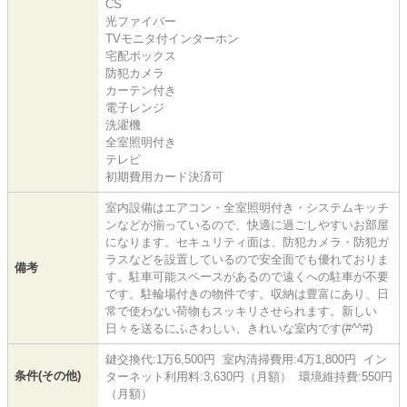
CS
光ファイバー
TVモニタ付インターホン
宅配ボックス
防犯カメラ
カーテン付き
電子レンジ
洗濯機
全室照明付き
テレビ
初期費用カード決済可
室内設備はエアコン・全室照明付き・システムキッチ
ンなどが揃っているので、快適に過ごしやすいお部屋
になります。セキュリティ面は、防犯カメラ・防犯ガ
ラスなどを設置しているので安全面でも優れておりま
備考
す。駐車可能スペースがあるので遠くへの駐車が不要
です。駐輪場付きの物件です。収納は豊富にあり、日
常で使わない荷物もスッキリさせられます。新しい
日々を送るにふさわしい、きれいな室内です(#^^#)
鍵交換代:1万6,500円 室内清掃費用:4万1,800円 イン
条件(その他)
ターネット利用料:3,630円（月額） 環境維持費:550円
（月額）