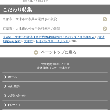
3階 / 2DK / 35.64㎡
こだわり特集
京都市・大津市の家具家電付きの賃貸
京都市・大津市の仲介手数料無料の賃貸
京都市・大津市の賃貸は仲介手数料無料のおうちパラダイス京都本店
>
(賃貸)
地域から探す
>
大津市
>
レオパレスマ メゾンⅡ
>
204
ページトップに戻る
営業時間:10:00～19:00
定休日:無（ＧＷ・年末年始）
ホーム
会社概要
お問い合わせ
PCサイト