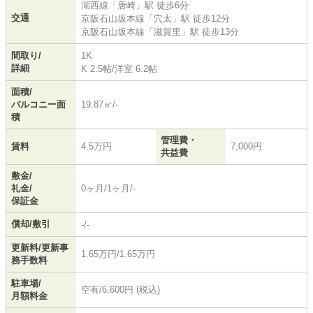
湖西線
「
唐崎
」駅 徒歩6分
交通
京阪石山坂本線
「
穴太
」駅 徒歩12分
京阪石山坂本線
「
滋賀里
」駅 徒歩13分
間取り/
1K
詳細
K 2.5帖
/
洋室 6.2帖
面積/
バルコニー面
19.87㎡/-
積
管理費・
賃料
4.5万円
7,000円
共益費
敷金/
礼金/
0ヶ月/1ヶ月/-
保証金
償却/敷引
-/-
更新料/更新事
1.65万円/1.65万円
務手数料
駐車場/
空有/6,600円 (税込)
月額料金