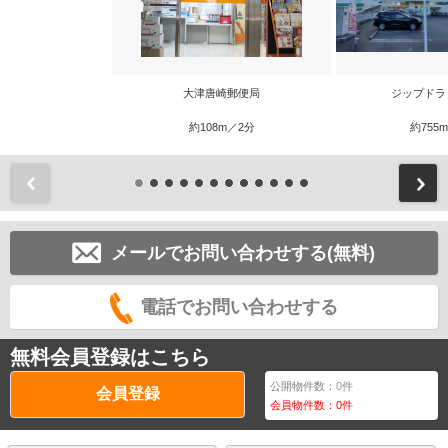
大津唐崎郵便局
ジップドラ
約108m／2分
約755
前
メールでお問い合わせする(無料)
電話でお問い合わせする
無料会員登録はこちら
公開物件数：
0
件
会員登録
会員物件数：
0
件