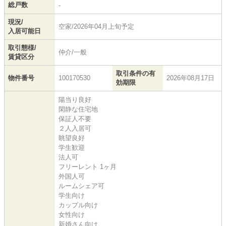
総戸数
-
現況/
空家/2026年04月上旬予定
入居可能日
取引態様/
仲介/一般
賃貸区分
取引条件の有
物件番号
100170530
2026年08月17日
効期限
陽当り良好
閑静な住宅地
保証人不要
２人入居可
眺望良好
学生歓迎
法人可
フリーレント 1ヶ月
外国人可
ルームシェア可
学生向け
カップル向け
女性向け
新婚さん向け