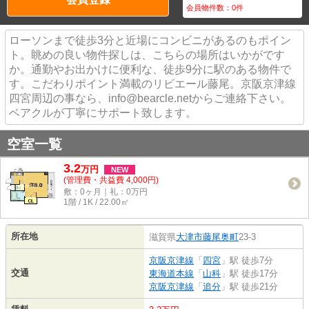
会員物件数：
0
件
ローソンまで徒歩3分と近場にコンビニがあるのもポイン
ト。眺めの良い物件探しは、こちらの場所はいかがです
か。通勤やお出かけに便利な、徒歩9分に駅のある物件で
す。こだわりポイント満載のリビエール藤尾。京阪京津線
四宮周辺の事なら、info@bearcle.netからご連絡下さい。
ベアクルが丁寧にサポート致します。
空室一覧
3.2
万
円
NEW
(管理費・共益費 4,000円)
敷：0ヶ月｜礼：0万円
1階 / 1K / 22.00㎡
所在地
滋賀県
大津市
藤尾奥町
23-3
京阪京津線
「
四宮
」駅 徒歩7分
交通
東海道本線
「
山科
」駅 徒歩17分
京阪京津線
「
追分
」駅 徒歩21分