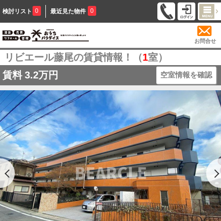
0
0
検討リスト
最近見た物件
お問合せ
リビエール藤尾の賃貸情報！（
1
室）
賃料
3.2万円
空室情報を確認