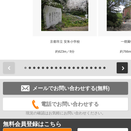
京都市立 安朱小学校
一燈園
約623m／8分
約766
前
メールでお問い合わせする(無料)
電話でお問い合わせする
現況の確認はお気軽にお問い合わせください。
無料会員登録はこちら