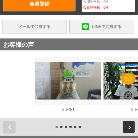
公開物件数：
0
件
会員登録
会員物件数：
0
件
メールで共有する
LINEで共有する
お客様の声
井上伸太
井上
前