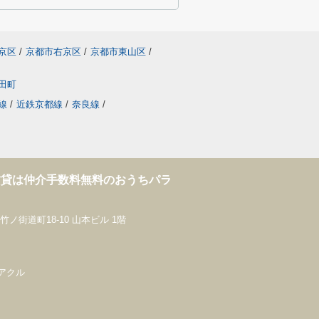
京区
/
京都市右京区
/
京都市東山区
/
田町
線
/
近鉄京都線
/
奈良線
/
賃貸は仲介手数料無料のおうちパラ
！
ノ街道町18-10 山本ビル 1階
社ベアクル