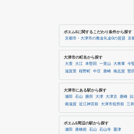
ポエム6に関するこだわり条件から探す
京都市・大津市の敷金礼金0の賃貸
京
大津市の町名から探す
大萱
大江
本堅田
一里山
大将軍
今
滋賀里
桜野町
中庄
唐崎
南志賀
堅
大津市にある駅から探す
瀬田
石山
膳所
大津
大津京
唐崎
比
南滋賀
近江神宮前
大津市役所前
三
ポエム6周辺の駅から探す
瀬田
唐橋前
石山
石山寺
粟津