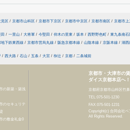
伏見区
/
京都市山科区
/
京都市下京区
/
京都市中京区
/
京都市南区
/
京都市上
堅田
/
一里山
/
大将軍
/
今堅田
/
仰木の里東
/
坂本
/
西野野色町
/
東九条南石
都地下鉄東西線
/
京都市営烏丸線
/
阪急京都本線
/
山陰本線
/
京阪本線
/
湖西
野
/
西大路
/
石山
/
五条
/
大宮
/
椥辻
/
京都
/
二条城前
京都市・大津市の
ダイス京都本店へ
市の新築・築浅
京都府京都市山科区竹鼻竹
TEL:075-501-1230
市のセキュリテ
FAX:075-501-1231
Copyright(c) 合同会
貸
All Rights Reserved.
市の敷金礼金0