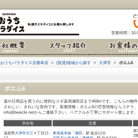
営業時間：10:0
のおうちパラダイス京都本店
>
(賃貸)地域から探す
>
大津市
>
ポエム6
ポエム6
薬や日用品を買うのに便利なスギ薬局瀬田店まで469mです。こちらの物
さわしい、きれいな室内です。新着情報：ポエム6の空室情報ならコチラ
info@bearcle.netからご連絡下さい。ベアクルが丁寧にサポート致します。
所在地
交通
築
滋賀県
大津市
大江
４丁目21-
東海道本線
「
瀬田
」駅 徒歩12分
2