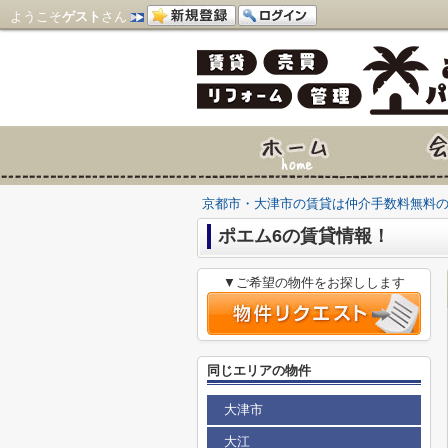
ようこそ
ゲスト
さん
京都市・大津市の賃貸は仲介手数料無料
ポエム6の賃貸情報！
▼ご希望の物件をお探しします
同じエリアの物件
大津市
大江