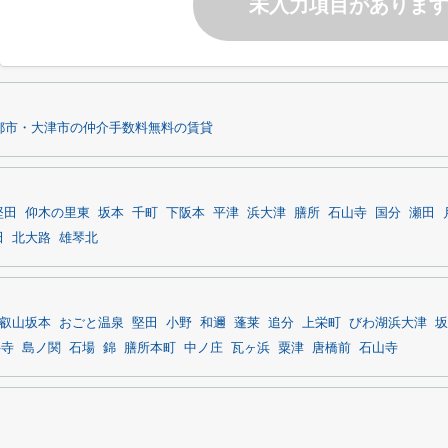
未入力項目がありま
都市・大津市の仲介手数料無料の賃貸
堅田
仰木の里東
坂本
千町
下阪本
平津
浜大津
膳所
石山寺
国分
瀬田
田
北大路
雄琴北
叡山坂本
おごと温泉
堅田
小野
和邇
蓬莱
追分
上栄町
びわ湖浜大津
坂
井寺
島ノ関
石場
錦
膳所本町
中ノ庄
瓦ヶ浜
粟津
唐橋前
石山寺