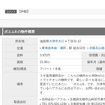
【外観】
コメント
ポエム6
の物件概要
所在地
滋賀県
大津市
大江
４丁目21-12
東海道本線
「
瀬田
」駅 徒歩12分
京阪石山坂
交通
賃料
3.9万円
管理費・共
面積
21.00㎡
築年月（築
種別/構造
アパート / 木造
階建
スギ薬局瀬田店が、こちらの物件から469mの
トでイチオシの物件です。新しい日々を送るに
備考
度見ていただきたい、「ポエム6」です。大津
ているベアクルにお任せ下さい。お問い合わせは07
す。
合同会社ベアクル
京都府京都市山科区竹鼻竹ノ
取扱会社
TEL:075-501-1230
京都府知事 (3) 第13151