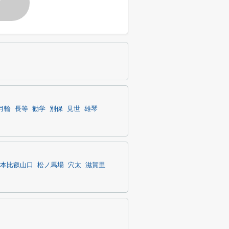
す
月輪
長等
勧学
別保
見世
雄琴
本比叡山口
松ノ馬場
穴太
滋賀里