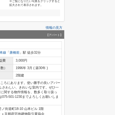
※ご覧になりたい写真をクリックすると
拡大されて表示されます。
情報の見方
【アパート】
本線
「
唐橋前
」駅 徒歩32分
益費
3,000円
年数）
1996年 3月 ( 築30年 )
2階建
ところにあります。使い勝手の良いアパー
ふさわしい、きれいな室内です。ぜひ一
市に関する物件情報を、数多く取り扱っ
5-501-1230までよろしくお願いしま
街道町18-10 山本ビル 1階
号
京都府宅地建物取引業協会