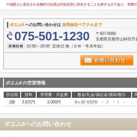
※地図上に表示される物件の位置は付近住所に所在することを表すものであり、実際
ポエム6
へのお問い合わせは
合同会社ベアクルまで
075-501-1230
〒607-8080
京都府京都市山科区竹鼻竹
10:00～19:00 定休日:無（ＧＷ・年末年始）
ポエム6
の空室情報
所在階
賃料
管理費・共益費
敷金/礼金/保証金/償却/敷引
1階
3.9万円
3,000円
/
/
/
/
0ヶ月
0万円
-
-
-
ポエム6
へのお問い合わせ