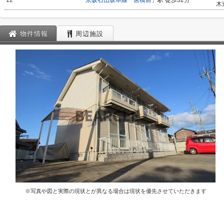
12
京阪石山坂本線
「
唐橋前
」駅 徒歩32分
木
物件情報
周辺施設
※写真や図と実際の現状とが異なる場合は現状を優先させていただきます