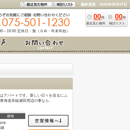
最終更新：2026年08月07日
00
00
件
件
最近見た物件
検討リスト
0～19:00
定休日：無（ＧＷ・年末年始）
件はアパートです。新しい日々を送るにふ
。東海道本線瀬田周辺の事なら、
建物
空室情報へ
30年
階建