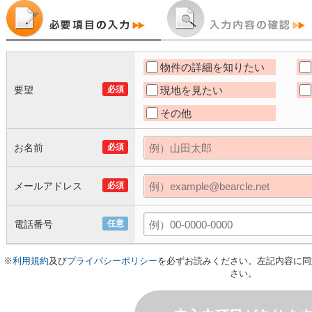
物件の詳細を知りたい
要望
必須
現地を見たい
その他
お名前
必須
メールアドレス
必須
電話番号
任意
※
利用規約
及び
プライバシーポリシー
を必ずお読みください。左記内容に同
さい。