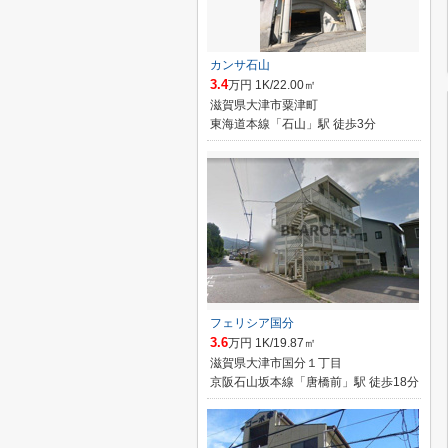
カンサ石山
3.4
万円 1K/22.00㎡
滋賀県大津市粟津町
東海道本線「石山」駅 徒歩3分
フェリシア国分
3.6
万円 1K/19.87㎡
滋賀県大津市国分１丁目
京阪石山坂本線「唐橋前」駅 徒歩18分