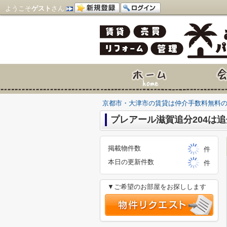
ようこそ
ゲスト
さん
京都市・大津市の賃貸は仲介手数料無料
プレアール滋賀追分204は追
掲載物件数
件
本日の更新件数
件
▼ご希望のお部屋をお探しします