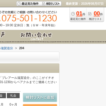
最終更新：2026年08月07日
01
00
件
件
最近見た物件
検討リスト
0～19:00
定休日：無（ＧＷ・年末年始）
ル滋賀追分
>
204
。「プレアール滋賀追分」のここがイチオ
1-1230からベアクルまでご連絡ください
金
礼金
ヶ月
0ヶ月