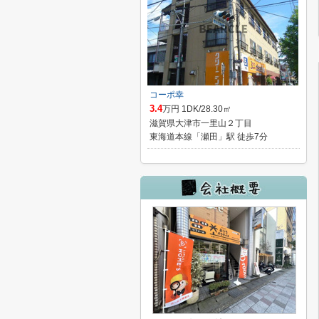
コーポ幸
3.4
万円 1DK/28.30㎡
滋賀県大津市一里山２丁目
東海道本線「瀬田」駅 徒歩7分