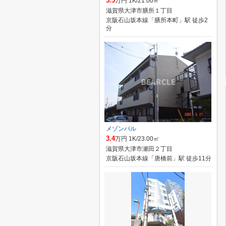
3.5
万円 1K/21.00㎡
滋賀県大津市膳所１丁目
京阪石山坂本線「膳所本町」駅 徒歩2
分
メゾンパル
3.4
万円 1K/23.00㎡
滋賀県大津市瀬田２丁目
京阪石山坂本線「唐橋前」駅 徒歩11分