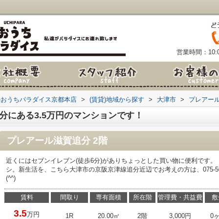
営業時間：10:0
のおうちパラダイス京都本店
>
(賃貸)地域から探す
>
大津市
>
プレアー
分にある3.5万円のマンションです！
プレアール滋賀追分 2階
近くにはセブンイレブン(徒歩6分)がありちょっとした買い物に便利です
シ。新生活を、こちら大津市の京阪京津線追分近辺でお考えの方は、075-50
(^^)
賃料
間取り
専有面積
所在階
管理費・共益費
敷
3.5
万円
1R
20.00㎡
2階
3,000円
0