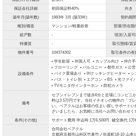
保証会社詳細
初回保証料40%
向き
築年月(築年数)
1993年 3月 (築33年)
契約期
種別/構造
マンション/軽量鉄骨
部屋/所在階
総戸数
-
現況/入居可
特優賃
-
取引態様/賃
物件番号
104374302
取引条件の有
学生歓迎
外国人可
カップル向け
仲介手
フローリング
バルコニー
都市ガス
公営
バイク置場あり
IHクッキングヒーター
シ
設備条件
バス・トイレ別
エアコン
BS
光ファイ
TVモニタ付インターホン
防犯カメラ
セブンイレブンまで徒歩6分と近場にコンビニ
料は3.5万円です。当社イチオシの物件の「プ
備考
い。ベアクルはお客様の住まい探しサポートい
ざいましたら、お気軽に当社へお問い合わせください
条件(その他)
サポート費用 申込時:1万6,500円 鍵交換代:1万6
合同会社ベアクル
京都府京都市山科区竹鼻竹ノ街道町18-10 山本ビ