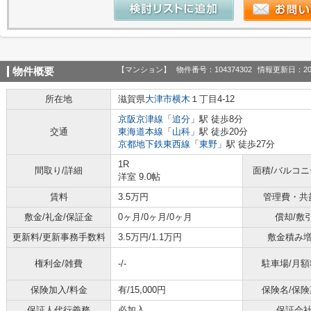
【マンション】
物件番号：104374302
情報更新日：20
物件概要
所在地
滋賀県
大津市
横木
１丁目4-12
京阪京津線
「
追分
」駅 徒歩8分
交通
東海道本線
「
山科
」駅 徒歩20分
京都地下鉄東西線
「
東野
」駅 徒歩27分
1R
間取り/詳細
面積/バルコ
洋室 9.0帖
賃料
3.5万円
管理費・共
敷金/礼金/保証金
0ヶ月/0ヶ月/0ヶ月
償却/敷
更新料/更新事務手数料
3.5万円/1.1万円
敷金積み
権利金/雑費
-/-
駐車場/月額
保険加入/料金
有/15,000円
保険名/保険
保証人代行義務
必加入
保証会