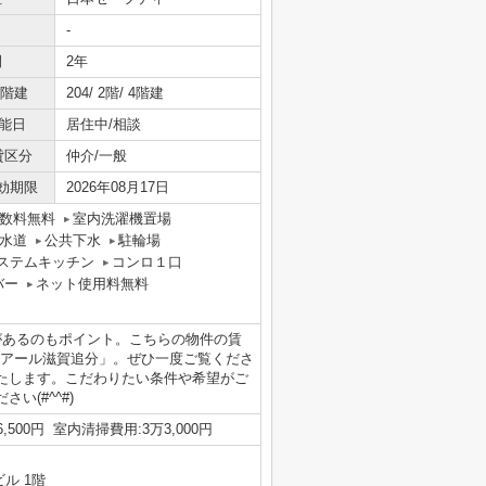
-
間
2年
/階建
204/ 2階/ 4階建
能日
居住中/相談
貸区分
仲介/一般
効期限
2026年08月17日
数料無料
室内洗濯機置場
水道
公共下水
駐輪場
ステムキッチン
コンロ１口
バー
ネット使用料無料
があるのもポイント。こちらの物件の賃
レアール滋賀追分」。ぜひ一度ご覧くださ
たします。こだわりたい条件や希望がご
(#^^#)
,500円 室内清掃費用:3万3,000円
ル 1階