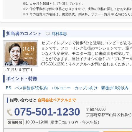
※1. １か月を30日として計算しています。
※2. 仲介手数料は仮の価格となりますので、実際の価格に関してはお気軽
※3. その他費用の項目は、鍵交換代、保険料、サポート費用 申込時になり
担当者のコメント
河村孝志
セブンイレブンまで徒歩6分と近場にコンビニがあ
ョンです。フローリング仕様のマンションです。室内
ンなど大変充実。モニター越しに来訪者を確認して
ことができます。当社イチオシの物件の「プレアー
075-501-1230よりベアクルへお問い合わせくだ
しております(^^)
ポイント・特徴
BS
バス停徒歩3分以内
バルコニー
カップル向け
駅徒歩10分以内
お問い合わせは
合同会社ベアクルまで
075-501-1230
〒607-8080
京都府京都市山科区竹鼻竹ノ街
10:00～19:00 定休日:無（ＧＷ・年末年始）