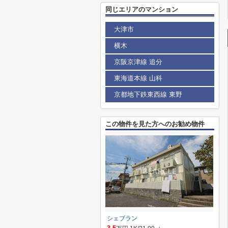
同じエリアのマンション
大津市
横木
京阪京津線 追分
東海道本線 山科
京都地下鉄東西線 東野
この物件を見た方へのお勧め物件
シェブラン