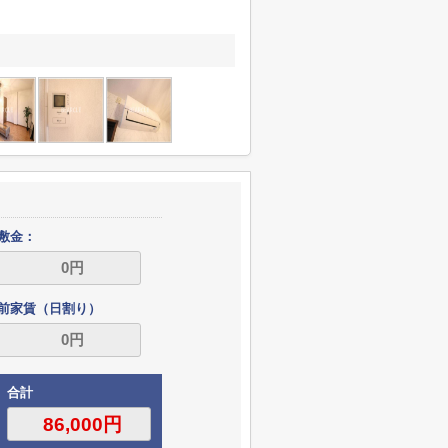
敷金：
前家賃（日割り）
合計