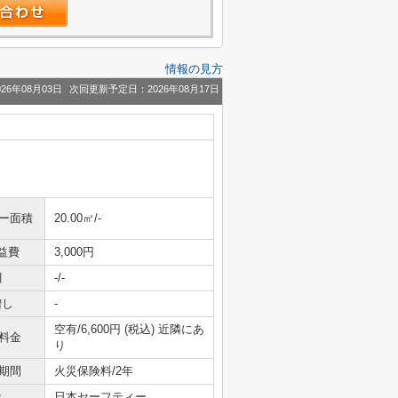
情報の見方
26年08月03日
次回更新予定日：2026年08月17日
ニー面積
20.00㎡/-
益費
3,000円
引
-/-
増し
-
空有/6,600円 (税込) 近隣にあ
料金
り
期間
火災保険料/2年
社
日本セーフティー