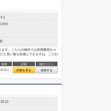
町
4-2
歩18分
造
あります。こちらの物件では初期費用をカ
だと買い物も快適にできますね。こだわ
面積
詳細
検討リスト
18.22㎡
詳細を見る
追加する
町
29-22