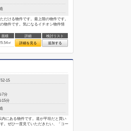
造
ただける物件です。最上階の物件です。
の物件です。気になるイチオシ物件情
面積
詳細
検討リスト
25.54㎡
詳細を見る
追加する
町
52-15
歩7分
歩15分
造
m以内にある物件です。道が平坦だと買い
す。ぜひ一度見ていただきたい、「コー