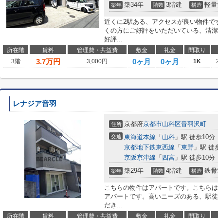
築34年
3階建
軽量
築年
階数
構造
近くに2駅ある、アクセスが良い物件で
くの方にご好評をいただいている、清潔
好評...
所在階
賃料
管理費・共益費
敷金
礼金
間取り
3.7
万円
0ヶ月
0ヶ月
3階
3,000円
1K
レナジア音羽
京都府
京都市山科区
音羽沢町
住所
交通
東海道本線
「
山科
」駅 徒歩10分
京都地下鉄東西線
「
東野
」駅 徒
京阪京津線
「
四宮
」駅 徒歩10分
築29年
4階建
鉄骨
築年
階数
構造
こちらの物件はアパートです。こちらは
アパートです。高いニーズのある、駅徒
だき...
所在階
賃料
管理費・共益費
敷金
礼金
間取り