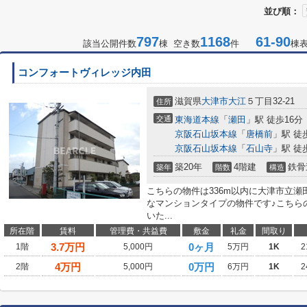
並び順：
797
1168
61-90
該当公開件数
棟 空き数
件
棟
コンフォートヴィレッジ内田
滋賀県
大津市
大江
５丁目32-21
住所
交通
東海道本線
「
瀬田
」駅 徒歩16分
京阪石山坂本線
「
唐橋前
」駅 徒
京阪石山坂本線
「
石山寺
」駅 徒
築20年
4階建
鉄骨
築年
階数
構造
こちらの物件は336m以内に大津市立瀬
なマンションタイプの物件です♪こちら
いた...
所在階
賃料
管理費・共益費
敷金
礼金
間取り
3.7
万円
0ヶ月
1階
5,000円
5万円
1K
2
4
万円
0万円
2階
5,000円
6万円
1K
2