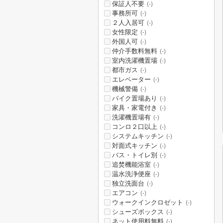
保証人不要
(-)
事務所可
(-)
２人入居可
(-)
女性限定
(-)
外国人可
(-)
仲介手数料無料
(-)
室内洗濯機置場
(-)
都市ガス
(-)
エレベーター
(-)
機械警備
(-)
バイク置場あり
(-)
家具・家電付き
(-)
洗濯機置場有
(-)
コンロ２口以上
(-)
システムキッチン
(-)
対面式キッチン
(-)
バス・トイレ別
(-)
追焚機能浴室
(-)
温水洗浄便座
(-)
独立洗面台
(-)
エアコン
(-)
ウォークインクロゼット
(-)
シューズボックス
(-)
ネット使用料無料
(-)