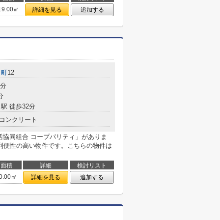
19.00㎡
詳細を見る
追加する
田町
12
4分
分
駅 徒歩32分
コンクリート
活協同組合 コープパリティ」がありま
利便性の高い物件です。こちらの物件は
面積
詳細
検討リスト
0.00㎡
詳細を見る
追加する