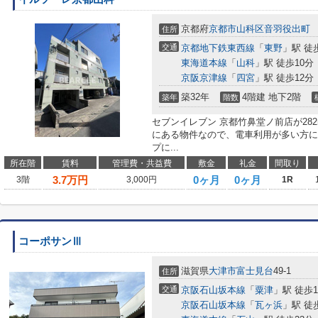
京都府
京都市山科区
音羽役出町
住所
交通
京都地下鉄東西線
「
東野
」駅 徒
東海道本線
「
山科
」駅 徒歩10分
京阪京津線
「
四宮
」駅 徒歩12分
築32年
4階建 地下2階
築年
階数
セブンイレブン 京都竹鼻堂ノ前店が28
にある物件なので、電車利用が多い方に
プに...
所在階
賃料
管理費・共益費
敷金
礼金
間取り
3.7
万円
0ヶ月
0ヶ月
3階
3,000円
1R
コーポサンⅢ
滋賀県
大津市
富士見台
49-1
住所
交通
京阪石山坂本線
「
粟津
」駅 徒歩1
京阪石山坂本線
「
瓦ヶ浜
」駅 徒