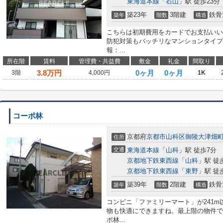
東海道本線
「
石山
」駅 徒歩23分
築23年
3階建
鉄骨
築年
階数
構造
こちらは初期費用をカードでお支払いい
防犯対策もバッチリなマンションタイプ
報：...
所在階
賃料
管理費・共益費
敷金
礼金
間取り
3.8
万円
0ヶ月
0ヶ月
3階
4,000円
1K
コーポ林
京都府
京都市山科区
御陵大津畑
住所
交通
東海道本線
「
山科
」駅 徒歩7分
京都地下鉄東西線
「
山科
」駅 徒
京都地下鉄東西線
「
東野
」駅 徒
築39年
2階建
鉄骨
築年
階数
構造
コンビニ「ファミリーマート」が241
物も快適にできますね。最上階の物件で
ポ林...