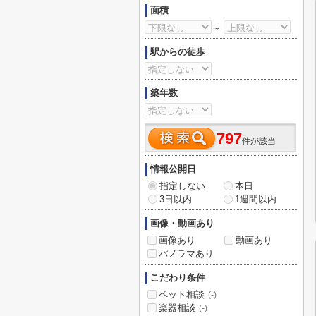
面積
～
駅からの徒歩
築年数
797
件が該当
情報公開日
指定しない
本日
3日以内
1週間以内
画像・動画あり
画像あり
動画あり
パノラマあり
こだわり条件
ペット相談
(-)
楽器相談
(-)