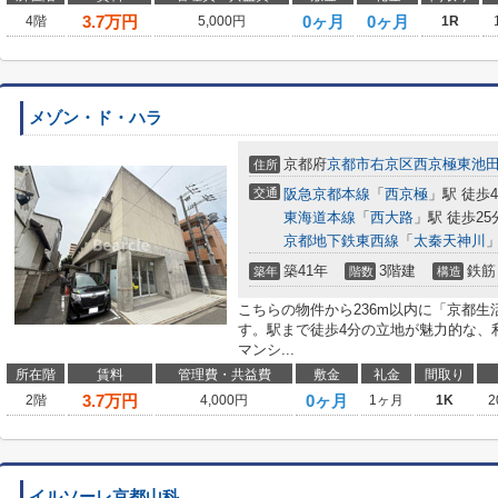
3.7
万円
0ヶ月
0ヶ月
4階
5,000円
1R
メゾン・ド・ハラ
京都府
京都市右京区
西京極東池
住所
交通
阪急京都本線
「
西京極
」駅 徒歩
東海道本線
「
西大路
」駅 徒歩25
京都地下鉄東西線
「
太秦天神川
」
築41年
3階建
鉄筋
築年
階数
構造
こちらの物件から236m以内に「京都生
す。駅まで徒歩4分の立地が魅力的な、
マンシ...
所在階
賃料
管理費・共益費
敷金
礼金
間取り
3.7
万円
0ヶ月
2階
4,000円
1ヶ月
1K
2
イルソーレ京都山科