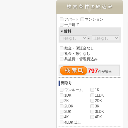
アパート
マンション
一戸建て
▼賃料
～
敷金・保証金なし
礼金・敷引なし
共益費・管理費込み
797
件が該当
間取り
ワンルーム
1K
1DK
1LDK
2K
2DK
2LDK
3K
3DK
3LDK
4K
4DK
4LDK以上