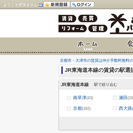
ようこそ
ゲスト
さん
京都市・大津市の賃貸は仲介手数料無料
JR東海道本線の賃貸の駅選択
JR東海道本線
駅で絞り込む
南草津
瀬田
(43)
(16
京都
西大路
(182)