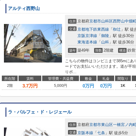
アルティ西野山
京都府
京都市山科区
西野山中畑
住所
交通
京都地下鉄東西線
「
椥辻
」駅 徒
京阪京津線
「
御陵
」駅 徒歩30分
東海道本線
「
山科
」駅 徒歩36分
築49年
2階建
鉄骨
築年
階数
構造
こちらの物件はコンビニまで385mに
ードでお支払いいただけます。道が平坦
りポ...
所在階
賃料
管理費・共益費
敷金
礼金
間取り
3.7
万円
0万円
0万円
2階
5,000円
1K
ラ・パルフェ・ド・レジェール
京都府
京都市東山区
一橋宮ノ内
住所
交通
京阪本線
「
七条
」駅 徒歩5分