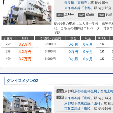
奈良線
「
東福寺
」駅 徒歩10分
東海道本線
「
京都
」駅 徒歩16分
築36年
6階建
鉄筋
築年
階数
構造
徒歩6分の場所には大谷中学校・高等学
ね。こちらの物件はエレベーター付きで
で駅...
所在階
賃料
管理費・共益費
敷金
礼金
間取り
3.7
万円
0ヶ月
0ヶ月
2階
6,900円
1K
4.2
万円
0万円
0ヶ月
3階
6,900円
1K
3.7
万円
0ヶ月
0ヶ月
4階
6,900円
1K
グレイスメゾンOZ
京都府
京都市山科区
厨子奥尾上
住所
交通
東海道本線
「
山科
」駅 徒歩14分
京都地下鉄東西線
「
山科
」駅 徒
京阪京津線
「
御陵
」駅 徒歩16分