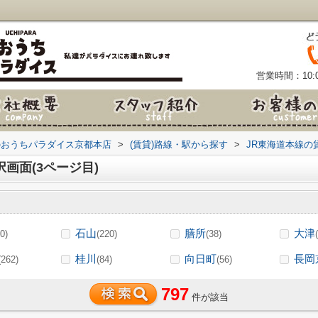
営業時間：10:0
のおうちパラダイス京都本店
>
(賃貸)路線・駅から探す
>
JR東海道本線の
画面(3ページ目)
石山
膳所
大津
0)
(220)
(38)
桂川
向日町
長岡
(262)
(84)
(56)
797
件が該当