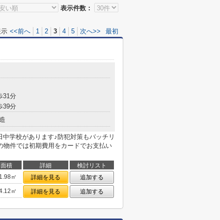
表示件数：
表示
<<前へ
1
2
3
4
5
次へ>>
最初
歩31分
歩39分
造
田中学校があります♪防犯対策もバッチリ
の物件では初期費用をカードでお支払い
面積
詳細
検討リスト
1.98㎡
詳細を見る
追加する
4.12㎡
詳細を見る
追加する