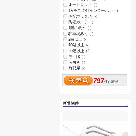
オートロック
(-)
TVモニタ付インターホン
(-)
宅配ボックス
(-)
防犯カメラ
(-)
1階の物件
(-)
駐車場あり
(-)
2階以上
(-)
10階以上
(-)
20階以上
(-)
最上階
(-)
南向き
(-)
角部屋
(-)
797
件が該当
新着物件