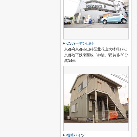
CSガーデン山科
京都府京都市山科区北花山大林町17-1
京都地下鉄東西線「御陵」駅 徒歩20分
築34年
福崎ハイツ