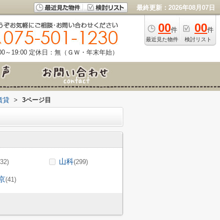
最終更新：2026年08月07日
00
00
件
件
最近見た物件
検討リスト
0～19:00
定休日：無（ＧＷ・年末年始）
賃貸
>
3ページ目
山科
(32)
(299)
京
(41)