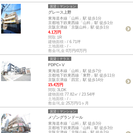
賃貸｜マンション
グレース上野
東海道本線「山科」駅 徒歩1分
京都地下鉄東西線「山科」駅 徒歩1分
京阪京津線「京阪山科」駅 徒歩1分
4.1万円
間取:
1R
建物面積:
- / 6.71坪
土地面積:
- / -
敷金/礼金:
0万円/0万円
賃貸｜テラス
PDPC+Ⅴ
東海道本線「山科」駅 徒歩7分
京都地下鉄東西線「東野」駅 徒歩11分
京阪京津線「四宮」駅 徒歩14分
15.4万円
間取:
3LDK
建物面積:
77.82㎡ / 23.54坪
土地面積:
- / -
敷金/礼金:
25万円/1ヶ月
賃貸｜マンション
メゾングランドール
東海道本線「山科」駅 徒歩3分
京都地下鉄東西線「山科」駅 徒歩3分
京阪京津線「京阪山科」駅 徒歩2分