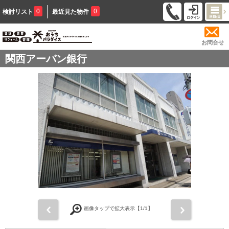
0
0
検討リスト
最近見た物件
お問合せ
関西アーバン銀行
前
次
画像タップで拡大表示【
1
/1】