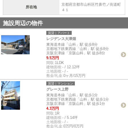
京都府京都市山科区竹鼻竹ノ街道町
所在地
４１
施設周辺の物件
賃貸｜アパート
レジデンス大津畑
東海道本線「山科」駅 徒歩8分
京都地下鉄東西線「山科」駅 徒歩8分
京阪京津線「京阪山科」駅 徒歩8分
9.5万円
間取:
1LDK
建物面積:
- / 12.12坪
土地面積:
- / -
敷金/礼金:
0ヶ月/15万円
賃貸｜マンション
グレース上野
東海道本線「山科」駅 徒歩1分
京都地下鉄東西線「山科」駅 徒歩1分
京阪京津線「京阪山科」駅 徒歩1分
4.3万円
間取:
1R
建物面積:
- / 5.14坪
土地面積:
- / -
敷金/礼金:
0万円/0万円