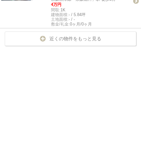
4万円
間取:
1K
建物面積:
- / 5.84坪
土地面積:
- / -
敷金/礼金:
0ヶ月/0ヶ月
近くの物件をもっと見る