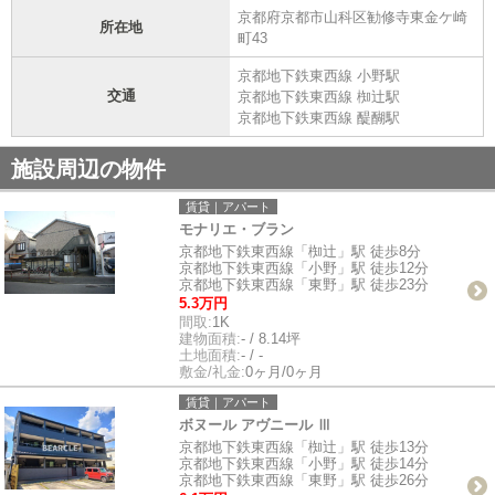
京都府京都市山科区勧修寺東金ケ崎
所在地
町43
京都地下鉄東西線 小野駅
交通
京都地下鉄東西線 椥辻駅
京都地下鉄東西線 醍醐駅
施設周辺の物件
賃貸｜アパート
モナリエ・ブラン
京都地下鉄東西線「椥辻」駅 徒歩8分
京都地下鉄東西線「小野」駅 徒歩12分
京都地下鉄東西線「東野」駅 徒歩23分
5.3万円
間取:
1K
建物面積:
- / 8.14坪
土地面積:
- / -
敷金/礼金:
0ヶ月/0ヶ月
賃貸｜アパート
ボヌール アヴニール Ⅲ
京都地下鉄東西線「椥辻」駅 徒歩13分
京都地下鉄東西線「小野」駅 徒歩14分
京都地下鉄東西線「東野」駅 徒歩26分