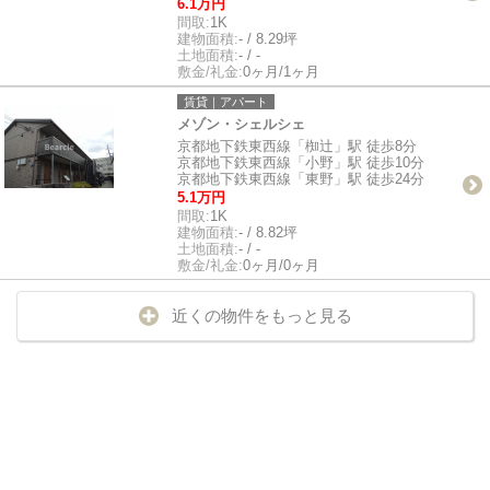
6.1万円
間取:
1K
建物面積:
- / 8.29坪
土地面積:
- / -
敷金/礼金:
0ヶ月/1ヶ月
賃貸｜アパート
メゾン・シェルシェ
京都地下鉄東西線「椥辻」駅 徒歩8分
京都地下鉄東西線「小野」駅 徒歩10分
京都地下鉄東西線「東野」駅 徒歩24分
5.1万円
間取:
1K
建物面積:
- / 8.82坪
土地面積:
- / -
敷金/礼金:
0ヶ月/0ヶ月
近くの物件をもっと見る