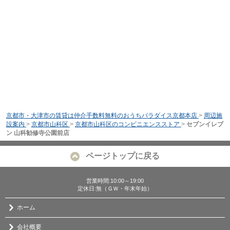
京都市・大津市の賃貸は仲介手数料無料のおうちパラダイス京都本店
>
周辺施
設案内
>
京都市山科区
>
京都市山科区のコンビニエンスストア
>
セブンイレブ
ン 山科勧修寺公園前店
ページトップに戻る
営業時間:10:00～19:00
定休日:無（ＧＷ・年末年始）
ホーム
会社概要