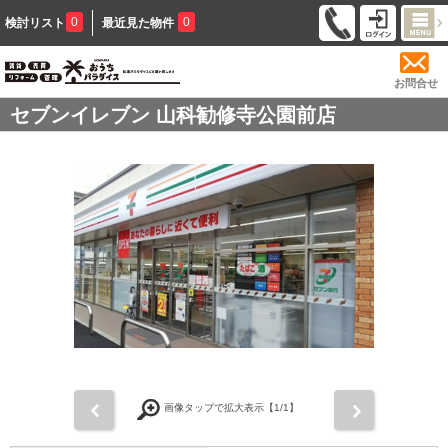
0
0
検討リスト
最近見た物件
お問合せ
セブンイレブン 山科勧修寺公園前店
前
次
画像タップで拡大表示【
1
/1】