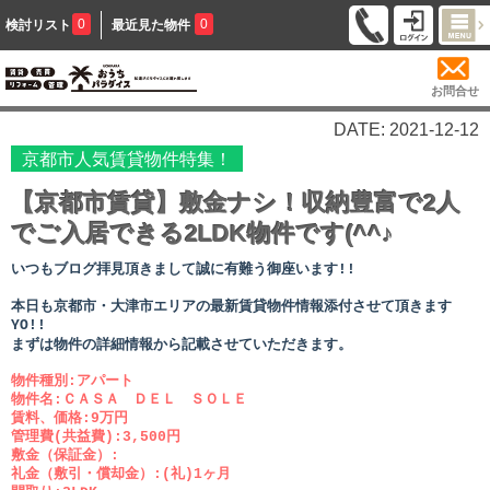
0
0
検討リスト
最近見た物件
お問合せ
DATE: 2021-12-12
京都市人気賃貸物件特集！
【京都市賃貸】敷金ナシ！収納豊富で2人
でご入居できる2LDK物件です(^^♪
いつもブログ拝見頂きまして誠に有難う御座います!!
本日も京都市・大津市エリアの最新賃貸物件情報添付させて頂きます
YO!!
まずは物件の詳細情報から記載させていただきます。
物件種別:アパート
物件名:ＣＡＳＡ ＤＥＬ ＳＯＬＥ
賃料、価格:9万円
管理費(共益費):3,500円
敷金（保証金）:
礼金（敷引・償却金）:(礼)1ヶ月