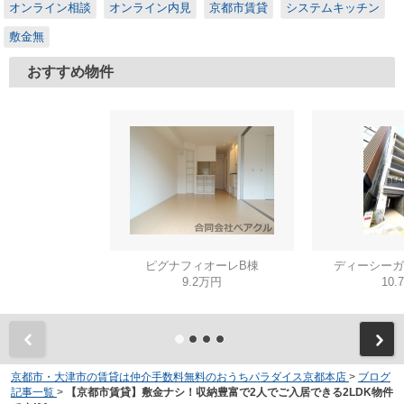
オンライン相談
オンライン内見
京都市賃貸
システムキッチン
敷金無
おすすめ物件
ピグナフィオーレB棟
ディーシーガ
9.2万円
10.
京都市・大津市の賃貸は仲介手数料無料のおうちパラダイス京都本店
>
ブログ
記事一覧
>
【京都市賃貸】敷金ナシ！収納豊富で2人でご入居できる2LDK物件