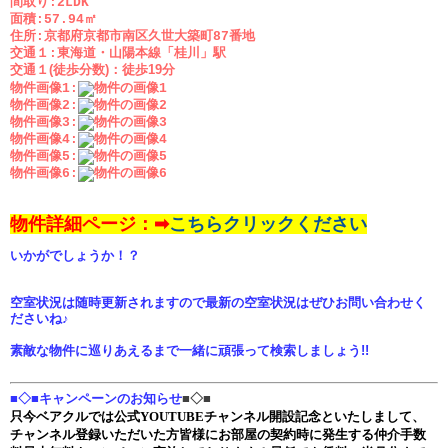
間取り:2LDK
面積:57.94㎡
住所:京都府京都市南区久世大築町87番地
交通１:東海道・山陽本線「桂川」駅
交通１(徒歩分数)：
徒歩19分
物件画像1:
物件画像2:
物件画像3:
物件画像4:
物件画像5:
物件画像6:
物件詳細ページ：➡
こちらクリックください
いかがでしょうか！？
空室状況は随時更新されますので最新の空室状況はぜひお問い合わせく
ださいね♪
素敵な物件に巡りあえるまで一緒に頑張って検索しましょう!!
■◇■キャンペーンのお知らせ
■◇■
只今ベアクルでは公式YOUTUBEチャンネル開設記念といたしまして、
チャンネル登録いただいた方皆様にお部屋の契約時に発生する仲介手数