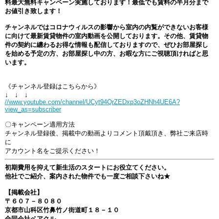
料最大無料キャンペーン実施しております！最低でも賃料の半月分まで
お値引き致します！
チャンネルではコロナウィルスの影響から室内の内覧ができないお客様
に向けて最新賃貸物件の室内動画を公開しております。その他、賃貸物
件の契約に纏わるお得な情報も配信しておりますので、ぜひお部屋探し
を始める予定の方、お部屋探し中の方、お暇な方にご視聴頂ければと思
います。
《チャンネル登録はこちらから》
↓ ↓ ↓
//www.youtube.com/channel/UCyt94QrZEDxp3oZHNh4UE6A?
view_as=subscriber
〇キャンペーン適用方法
チャンネル登録後、掲載中の動画よりコメント頂戴頂き、弊社ご来店時
に
アカウント名をご提示ください！
初期費用を抑えて新生活のスタートにお役立てください。
他社でご紹介、案内された物件でも一度ご相談下さいね★
【掲載会社】
〒６０７－８０８０
京都市山科区竹鼻竹ノ街道町１８－１０
合同会社ベアクル