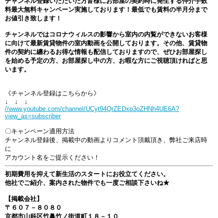
チャンネル登録いただいた方皆様にお部屋の契約時に発生する仲介手数
料最大無料キャンペーン実施しております！最低でも賃料の半月分まで
お値引き致します！
チャンネルではコロナウィルスの影響から室内の内覧ができないお客様
に向けて最新賃貸物件の室内動画を公開しております。その他、賃貸物
件の契約に纏わるお得な情報も配信しておりますので、ぜひお部屋探し
を始める予定の方、お部屋探し中の方、お暇な方にご視聴頂ければと思
います。
《チャンネル登録はこちらから》
↓ ↓ ↓
//www.youtube.com/channel/UCyt94QrZEDxp3oZHNh4UE6A?
view_as=subscriber
〇キャンペーン適用方法
チャンネル登録後、掲載中の動画よりコメント頂戴頂き、弊社ご来店時
に
アカウント名をご提示ください！
初期費用を抑えて新生活のスタートにお役立てください。
他社でご紹介、案内された物件でも一度ご相談下さいね★
【掲載会社】
〒６０７－８０８０
京都市山科区竹鼻竹ノ街道町１８－１０