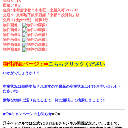
間取り:1K
面積:48㎡
住所:京都府京都市中京区一之船入町537-32
交通１:京都地下鉄東西線「京都市役所前」駅
交通１(徒歩分数)：
徒歩1分
物件画像1:
物件画像2:
物件画像3:
物件画像4:
物件画像5:
物件画像6:
物件詳細ページ：➡
こちらクリックください
いかがでしょうか！？
空室状況は随時更新されますので最新の空室状況はぜひお問い合わせく
ださいね♪
素敵な物件に巡りあえるまで一緒に頑張って検索しましょう!!
■◇■キャンペーンのお知らせ
■◇■
只今ベアクルでは公式YOUTUBEチャンネル開設記念といたしまして、