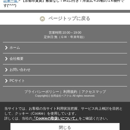
記事一覧
>
【京都市賃貸】敷金なし！IH1口付き！洋室広々20帖の１K物件で
す(*^^*)
ページトップに戻る
営業時間:10:00～19:00
定休日:無（ＧＷ・年末年始）
ホーム
会社概要
お問い合わせ
PCサイト
プライバシーポリシー
利用規約
｜アクセスマップ
｜
Copyright(c) 合同会社ベアクル All rights reserved.
当サイトでは、お客様の当サイト利用状況把握、サービス向上検討を目的と
して、クッキー（Cookie）を使用しています。
詳しくは、当社の
「Cookieの取扱いについて」
をご確認ください。
閉じる