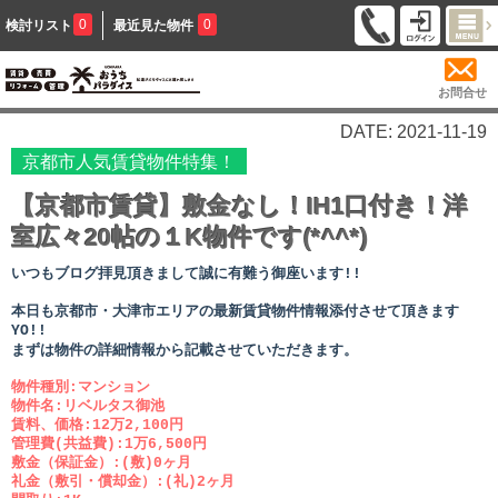
0
0
検討リスト
最近見た物件
お問合せ
DATE: 2021-11-19
京都市人気賃貸物件特集！
【京都市賃貸】敷金なし！IH1口付き！洋
室広々20帖の１K物件です(*^^*)
いつもブログ拝見頂きまして誠に有難う御座います!!
本日も京都市・大津市エリアの最新賃貸物件情報添付させて頂きます
YO!!
まずは物件の詳細情報から記載させていただきます。
物件種別:マンション
物件名:リベルタス御池
賃料、価格:12万2,100円
管理費(共益費):1万6,500円
敷金（保証金）:(敷)0ヶ月
礼金（敷引・償却金）:(礼)2ヶ月