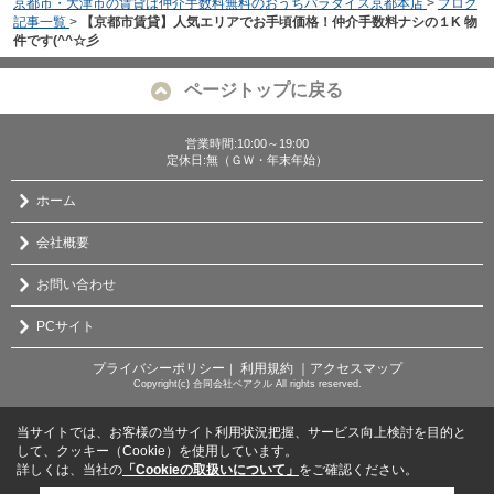
京都市・大津市の賃貸は仲介手数料無料のおうちパラダイス京都本店
>
ブログ
記事一覧
>
【京都市賃貸】人気エリアでお手頃価格！仲介手数料ナシの１K 物
件です(^^☆彡
ページトップに戻る
営業時間:10:00～19:00
定休日:無（ＧＷ・年末年始）
ホーム
会社概要
お問い合わせ
PCサイト
プライバシーポリシー
利用規約
｜アクセスマップ
｜
Copyright(c) 合同会社ベアクル All rights reserved.
当サイトでは、お客様の当サイト利用状況把握、サービス向上検討を目的と
して、クッキー（Cookie）を使用しています。
詳しくは、当社の
「Cookieの取扱いについて」
をご確認ください。