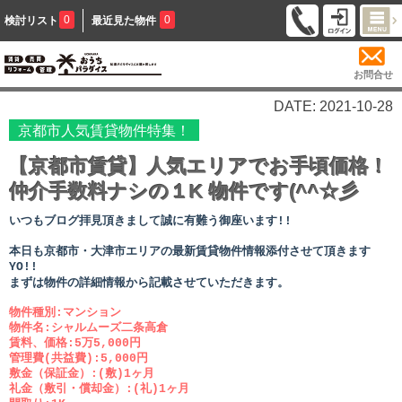
0
0
検討リスト
最近見た物件
お問合せ
DATE: 2021-10-28
京都市人気賃貸物件特集！
【京都市賃貸】人気エリアでお手頃価格！
仲介手数料ナシの１K 物件です(^^☆彡
いつもブログ拝見頂きまして誠に有難う御座います!!
本日も京都市・大津市エリアの最新賃貸物件情報添付させて頂きます
YO!!
まずは物件の詳細情報から記載させていただきます。
物件種別:マンション
物件名:シャルムーズ二条高倉
賃料、価格:5万5,000円
管理費(共益費):5,000円
敷金（保証金）:(敷)1ヶ月
礼金（敷引・償却金）:(礼)1ヶ月