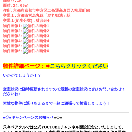
間取り:1K
面積:24.69㎡
住所:京都府京都市中京区二条通高倉西入松屋町59
交通１:京都市営烏丸線「烏丸御池」駅
交通１(徒歩分数)：
徒歩6分
物件画像1:
物件画像2:
物件画像3:
物件画像4:
物件画像5:
物件画像6:
物件詳細ページ：➡
こちらクリックください
いかがでしょうか！？
空室状況は随時更新されますので最新の空室状況はぜひお問い合わせく
ださいね♪
素敵な物件に巡りあえるまで一緒に頑張って検索しましょう!!
■◇■キャンペーンのお知らせ
■◇■
只今ベアクルでは公式YOUTUBEチャンネル開設記念といたしまして、