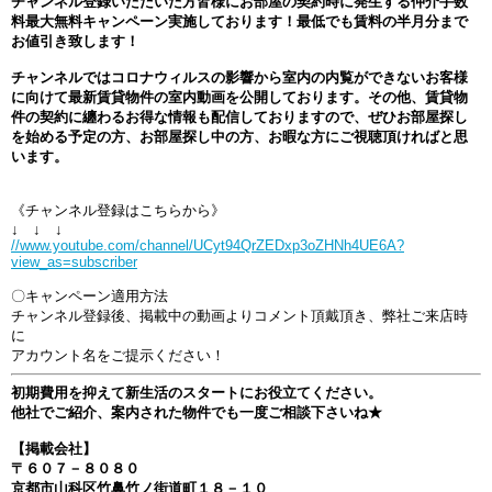
チャンネル登録いただいた方皆様にお部屋の契約時に発生する仲介手数
料最大無料キャンペーン実施しております！最低でも賃料の半月分まで
お値引き致します！
チャンネルではコロナウィルスの影響から室内の内覧ができないお客様
に向けて最新賃貸物件の室内動画を公開しております。その他、賃貸物
件の契約に纏わるお得な情報も配信しておりますので、ぜひお部屋探し
を始める予定の方、お部屋探し中の方、お暇な方にご視聴頂ければと思
います。
《チャンネル登録はこちらから》
↓ ↓ ↓
//www.youtube.com/channel/UCyt94QrZEDxp3oZHNh4UE6A?
view_as=subscriber
〇キャンペーン適用方法
チャンネル登録後、掲載中の動画よりコメント頂戴頂き、弊社ご来店時
に
アカウント名をご提示ください！
初期費用を抑えて新生活のスタートにお役立てください。
他社でご紹介、案内された物件でも一度ご相談下さいね★
【掲載会社】
〒６０７－８０８０
京都市山科区竹鼻竹ノ街道町１８－１０