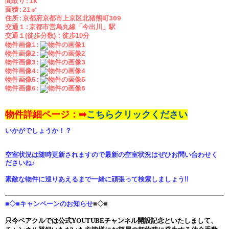
間取り:1K
面積:21㎡
住所:京都府京都市上京区北猪熊町309
交通１:京都市営烏丸線「今出川」駅
交通１(徒歩分数)：
徒歩10分
物件画像1:
物件画像2:
物件画像3:
物件画像4:
物件画像5:
物件画像6:
物件詳細ページ：➡
こちらクリックください
いかがでしょうか！？
空室状況は随時更新されますので最新の空室状況はぜひお問い合わせく
ださいね♪
素敵な物件に巡りあえるまで一緒に頑張って検索しましょう!!
■◇■キャンペーンのお知らせ
■◇■
只今ベアクルでは公式YOUTUBEチャンネル開設記念といたしまして、