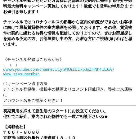
チャンネル登録いただいた方皆様にお部屋の契約時に発生する仲介手数
料最大無料キャンペーン実施しております！最低でも賃料の半月分まで
お値引き致します！
チャンネルではコロナウィルスの影響から室内の内覧ができないお客様
に向けて最新賃貸物件の室内動画を公開しております。その他、賃貸物
件の契約に纏わるお得な情報も配信しておりますので、ぜひお部屋探し
を始める予定の方、お部屋探し中の方、お暇な方にご視聴頂ければと思
います。
《チャンネル登録はこちらから》
↓ ↓ ↓
//www.youtube.com/channel/UCyt94QrZEDxp3oZHNh4UE6A?
view_as=subscriber
〇キャンペーン適用方法
チャンネル登録後、掲載中の動画よりコメント頂戴頂き、弊社ご来店時
に
アカウント名をご提示ください！
初期費用を抑えて新生活のスタートにお役立てください。
他社でご紹介、案内された物件でも一度ご相談下さいね★
【掲載会社】
〒６０７－８０８０
京都市山科区竹鼻竹ノ街道町１８－１０