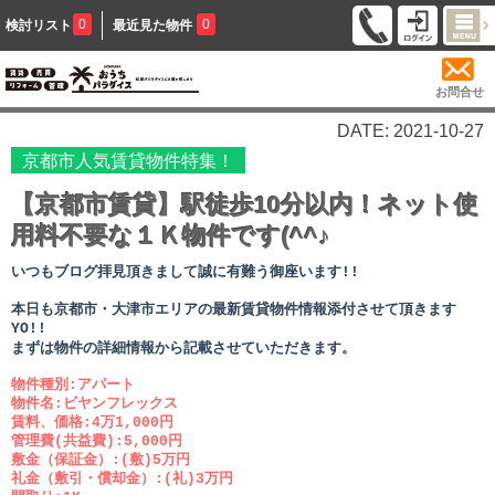
0
0
検討リスト
最近見た物件
お問合せ
DATE: 2021-10-27
京都市人気賃貸物件特集！
【京都市賃貸】駅徒歩10分以内！ネット使
用料不要な１Ｋ物件です(^^♪
いつもブログ拝見頂きまして誠に有難う御座います!!
本日も京都市・大津市エリアの最新賃貸物件情報添付させて頂きます
YO!!
まずは物件の詳細情報から記載させていただきます。
物件種別:アパート
物件名:ビヤンフレックス
賃料、価格:4万1,000円
管理費(共益費):5,000円
敷金（保証金）:(敷)5万円
礼金（敷引・償却金）:(礼)3万円