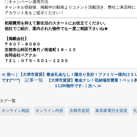
〇キャンペーン適用方法
チャンネル登録後、掲載中の動画よりコメント頂戴頂き、弊社ご来店時に
アカウント名をご提示ください！
初期費用を抑えて新生活のスタートにお役立てください。
他社でご紹介、案内された物件でも一度ご相談下さいね★
【掲載会社】
〒６０７－８０８０
京都市山科区竹鼻竹ノ街道町１８－１０
合同会社ベアクル
ＴＥＬ：０７５－５０１－１２３０
≪ 前へ｜【大津市賃貸】敷金礼金なし！陽当り良好！ファミリー様向け３
記事一覧
です(*^^*)
【大津市賃貸】敷金ナシ！収納場所豊富！ペット
１LDK物件です♪｜次へ ≫
タグ一覧
オンライン相談
オンライン内見
京都市賃貸
家具家電付き賃貸