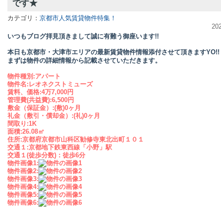
です★
カテゴリ：
京都市人気賃貸物件特集！
20
いつもブログ拝見頂きまして誠に有難う御座います!!
本日も京都市・大津市エリアの最新賃貸物件情報添付させて頂きますYO!!
まずは物件の詳細情報から記載させていただきます。
物件種別:アパート
物件名:レオネクストミューズ
賃料、価格:4万7,000円
管理費(共益費):6,500円
敷金（保証金）:(敷)0ヶ月
礼金（敷引・償却金）:(礼)0ヶ月
間取り:1K
面積:26.08㎡
住所:京都府京都市山科区勧修寺東北出町１０１
交通１:京都地下鉄東西線「小野」駅
交通１(徒歩分数)：
徒歩6分
物件画像1:
物件画像2:
物件画像3:
物件画像4:
物件画像5:
物件画像6: