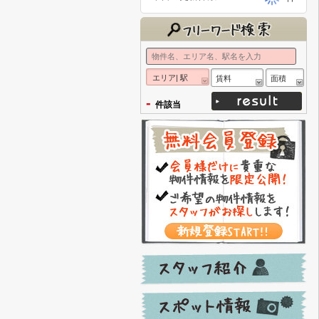
エリア| 駅
賃料
面積
-
件該当