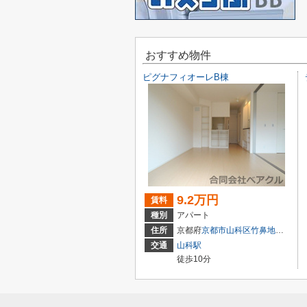
おすすめ物件
ピグナフィオーレB棟
9.2万円
賃料
種別
アパート
住所
京都府
京都市山科区
竹鼻地蔵寺南町
交通
山科駅
徒歩10分