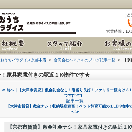
営業時間：10:0
のおうちパラダイス京都本店
>
合同会社ベアクルのブログ記事一覧
>
【京
シ！家具家電付きの駅近１K物件です★
≪ 前へ｜【大津市賃貸】敷金礼金なし！陽当り良好！ファミリー様向け３
です(*^^*)
記事一覧
【大津市賃貸】敷金ナシ！収納場所豊富！ペット飼育可能の１LDK物件で
へ ≫
【京都市賃貸】敷金礼金ナシ！家具家電付きの駅近１K