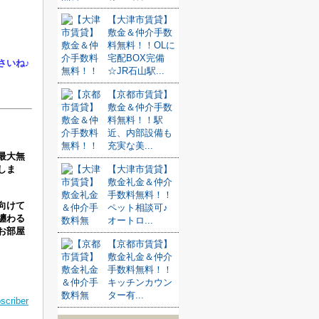
【大津市賃貸】
敷金＆仲介手数
料無料！！OLに
宅配BOX完備
さいね♪
☆JR石山駅...
【京都市賃貸】
敷金＆仲介手数
料無料！！駅
近、内部設備も
充実な美...
最大無
【大津市賃貸】
しま
敷金礼金＆仲介
手数料無料！！
向けて
ペット相談可♪
纏わる
オートロ...
お部屋
【京都市賃貸】
敷金礼金＆仲介
手数料無料！！
キッチンカウン
ター有...
criber