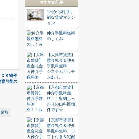
おすすめ記事
1日から利用可
能な賃貸マンシ
ョン
仲介手数料無料
のしくみ
【大津市賃貸】
敷金礼金＆仲介
手数料無料！！
システムキッチ
ＬＤＫ物件
ンあり...
飼育可能の
【京都市賃貸】
仲介手数料無
料！！収納しっ
かりの山科区物
件です☆
礼金無
【京都市賃貸】
敷金礼金＆仲介
手数料無料、ロ
フト付き＆宅配