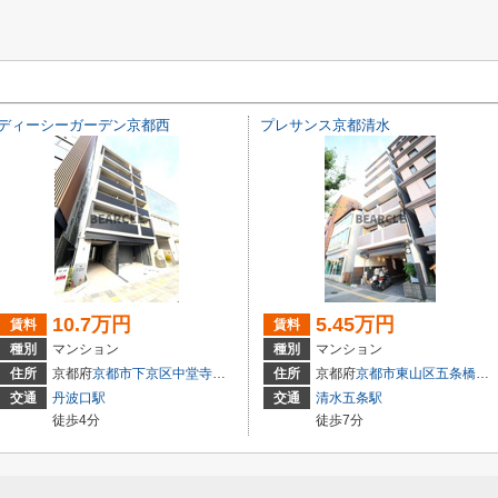
ディーシーガーデン京都西
プレサンス京都清水
10.7万円
5.45万円
賃料
賃料
種別
マンション
種別
マンション
36-6
住所
京都府
京都市下京区
中堂寺壬生川町
22-2
住所
京都府
京都市東山区
五条橋東４丁目
交通
丹波口駅
交通
清水五条駅
徒歩4分
徒歩7分