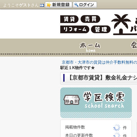
ようこそ
ゲスト
さん
京都市・大津市の賃貸は仲介手数料無料
駅近１K物件です★
【京都市賃貸】敷金礼金ナ
掲載物件数
件
本日の更新件数
件