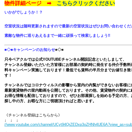
物件詳細ページ ➡
こちらクリックください
いかがでしょうか！？
空室状況は随時更新されますので最新の空室状況はぜひお問い合わせくだ
素敵な物件に巡りあえるまで一緒に頑張って検索しましょう!!
■◇■キャンペーンのお知らせ
■◇■
只今ベアクルでは公式YOUTUBEチャンネル開設記念といたしまして、
チャンネル登録いただいた方皆様にお部屋の契約時に発生する仲介手数料
料キャンペーン実施しております！最低でも賃料の半月分までお値引き致
す！
チャンネルではコロナウィルスの影響から室内の内覧ができないお客様に
最新賃貸物件の室内動画を公開しております。その他、賃貸物件の契約に
お得な情報も配信しておりますので、ぜひお部屋探しを始める予定の方、
探し中の方、お暇な方にご視聴頂ければと思います。
《チャンネル登録はこちらから》
↓ ↓ ↓
//www.youtube.com/channel/UCyt94QrZEDxp3oZHNh4UE6A?view_as=subs