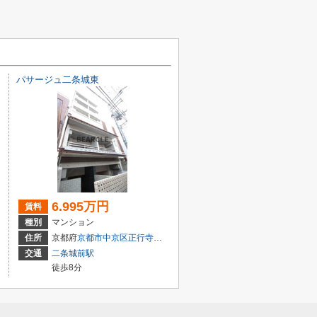
パサージュ二条城東
6.995万円
賃料
種別
マンション
４１７－３
住所
京都府
京都市中京区
正行寺町
668
交通
二条城前駅
徒歩8分