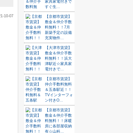
家具家電付きで
すぐ生...
21-10-07
【京都市賃貸】
敷金＆仲介手数
料無料！！7月
新築予定の設備
充実物件...
【大津市賃貸】
敷金＆仲介手数
料無料！！浜大
津駅近☆家具家
電付きで...
【京都市賃貸】
仲介手数料無料
＆五条駅近！！
TVインターフォ
ン付きO...
【京都市賃貸】
敷金＆仲介手数
料無料！！床暖
房に各部屋収納
有☆山科...