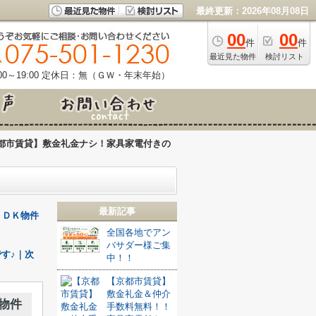
最終更新：2026年08月08日
00
00
件
件
最近見た物件
検討リスト
0～19:00
定休日：無（ＧＷ・年末年始）
都市賃貸】敷金礼金ナシ！家具家電付きの
最新記事
ＬＤＫ物件
全国各地でアン
バサダー様ご集
す♪｜次
中！！
【京都市賃貸】
敷金礼金＆仲介
物件
手数料無料！！