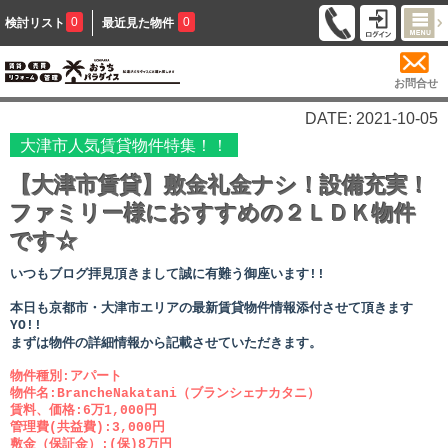
0
0
検討リスト
最近見た物件
お問合せ
DATE: 2021-10-05
大津市人気賃貸物件特集！！
【大津市賃貸】敷金礼金ナシ！設備充実！
ファミリー様におすすめの２ＬＤＫ物件
です☆
いつもブログ拝見頂きまして誠に有難う御座います!!
本日も京都市・大津市エリアの最新賃貸物件情報添付させて頂きます
YO!!
まずは物件の詳細情報から記載させていただきます。
物件種別:アパート
物件名:BrancheNakatani（ブランシェナカタニ）
賃料、価格:6万1,000円
管理費(共益費):3,000円
敷金（保証金）:(保)8万円