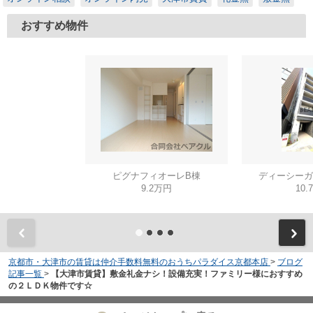
おすすめ物件
ピグナフィオーレB棟
ディーシーガ
9.2万円
10.
京都市・大津市の賃貸は仲介手数料無料のおうちパラダイス京都本店
>
ブログ
記事一覧
>
【大津市賃貸】敷金礼金ナシ！設備充実！ファミリー様におすすめ
の２ＬＤＫ物件です☆