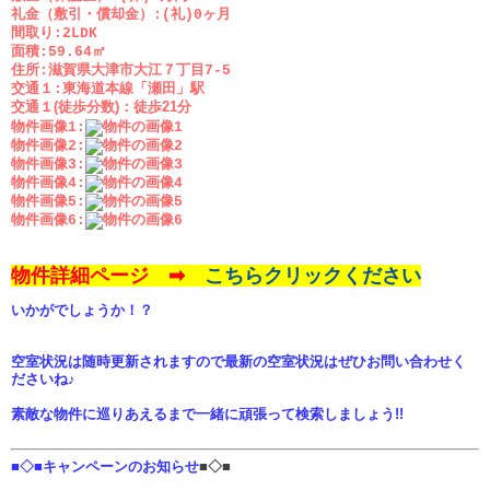
礼金（敷引・償却金）:(礼)0ヶ月
間取り:2LDK
面積:59.64㎡
住所:滋賀県大津市大江７丁目7-5
交通１:東海道本線「瀬田」駅
交通１(徒歩分数)：
徒歩21分
物件画像1:
物件画像2:
物件画像3:
物件画像4:
物件画像5:
物件画像6:
物件詳細ページ ➡
こちらクリックください
いかがでしょうか！？
空室状況は随時更新されますので最新の空室状況はぜひお問い合わせく
ださいね♪
素敵な物件に巡りあえるまで一緒に頑張って検索しましょう!!
■◇■キャンペーンのお知らせ
■◇■