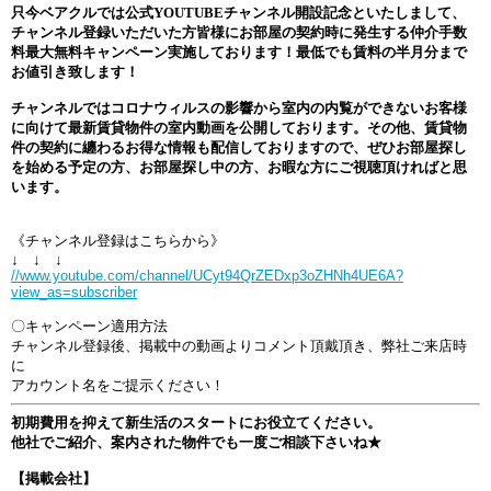
只今ベアクルでは公式YOUTUBEチャンネル開設記念といたしまして、
チャンネル登録いただいた方皆様にお部屋の契約時に発生する仲介手数
料最大無料キャンペーン実施しております！最低でも賃料の半月分まで
お値引き致します！
チャンネルではコロナウィルスの影響から室内の内覧ができないお客様
に向けて最新賃貸物件の室内動画を公開しております。その他、賃貸物
件の契約に纏わるお得な情報も配信しておりますので、ぜひお部屋探し
を始める予定の方、お部屋探し中の方、お暇な方にご視聴頂ければと思
います。
《チャンネル登録はこちらから》
↓ ↓ ↓
//www.youtube.com/channel/UCyt94QrZEDxp3oZHNh4UE6A?
view_as=subscriber
〇キャンペーン適用方法
チャンネル登録後、掲載中の動画よりコメント頂戴頂き、弊社ご来店時
に
アカウント名をご提示ください！
初期費用を抑えて新生活のスタートにお役立てください。
他社でご紹介、案内された物件でも一度ご相談下さいね★
【掲載会社】