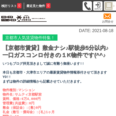
0
0
検討リスト
最近見た物件
お問合せ
DATE: 2021-08-18
京都市人気賃貸物件特集！
【京都市賃貸】敷金ナシ♪駅徒歩5分以内♪
一口ガスコンロ付きの１K物件です(^^♪
いつもブログ拝見頂きまして誠に有難う御座います!!
本日も京都市・大津市エリアの最新賃貸物件情報添付させて頂きます
YO!!
まずは物件の詳細情報から記載させていただきます。
物件種別:マンション
物件名:サムティ京都駅前
賃料、価格:6万4,000円
管理費(共益費):0円
敷金（保証金）:(敷)0円
礼金（敷引・償却金）:(礼)1ヶ月