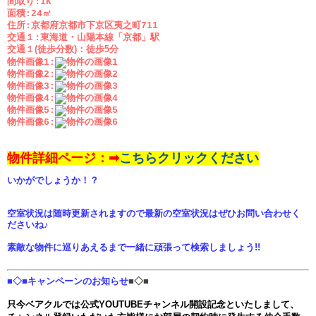
間取り:1K
面積:24㎡
住所:京都府京都市下京区夷之町711
交通１:東海道・山陽本線「京都」駅
交通１(徒歩分数)：
徒歩5分
物件画像1:
物件画像2:
物件画像3:
物件画像4:
物件画像5:
物件画像6:
物件詳細ページ：➡
こちらクリックください
いかがでしょうか！？
空室状況は随時更新されますので最新の空室状況はぜひお問い合わせく
ださいね♪
素敵な物件に巡りあえるまで一緒に頑張って検索しましょう!!
■◇■キャンペーンのお知らせ
■◇■
只今ベアクルでは公式YOUTUBEチャンネル開設記念といたしまして、