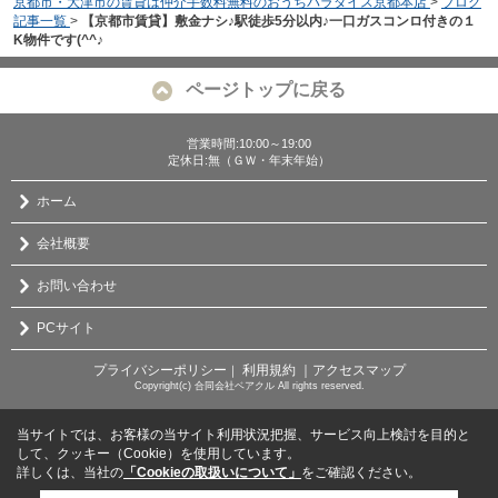
京都市・大津市の賃貸は仲介手数料無料のおうちパラダイス京都本店
>
ブログ
記事一覧
>
【京都市賃貸】敷金ナシ♪駅徒歩5分以内♪一口ガスコンロ付きの１
K物件です(^^♪
ページトップに戻る
営業時間:10:00～19:00
定休日:無（ＧＷ・年末年始）
ホーム
会社概要
お問い合わせ
PCサイト
プライバシーポリシー
利用規約
｜アクセスマップ
｜
Copyright(c) 合同会社ベアクル All rights reserved.
当サイトでは、お客様の当サイト利用状況把握、サービス向上検討を目的と
して、クッキー（Cookie）を使用しています。
詳しくは、当社の
「Cookieの取扱いについて」
をご確認ください。