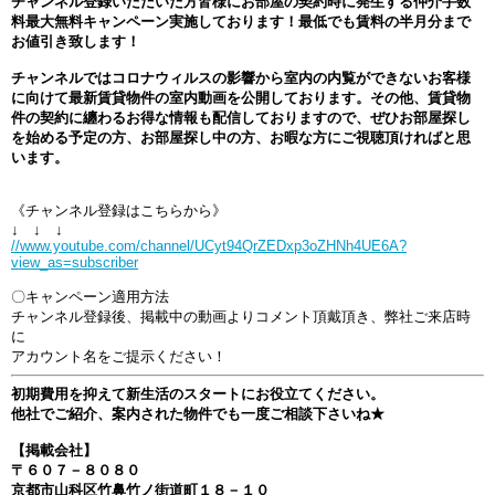
チャンネル登録いただいた方皆様にお部屋の契約時に発生する仲介手数
料最大無料キャンペーン実施しております！最低でも賃料の半月分まで
お値引き致します！
チャンネルではコロナウィルスの影響から室内の内覧ができないお客様
に向けて最新賃貸物件の室内動画を公開しております。その他、賃貸物
件の契約に纏わるお得な情報も配信しておりますので、ぜひお部屋探し
を始める予定の方、お部屋探し中の方、お暇な方にご視聴頂ければと思
います。
《チャンネル登録はこちらから》
↓ ↓ ↓
//www.youtube.com/channel/UCyt94QrZEDxp3oZHNh4UE6A?
view_as=subscriber
〇キャンペーン適用方法
チャンネル登録後、掲載中の動画よりコメント頂戴頂き、弊社ご来店時
に
アカウント名をご提示ください！
初期費用を抑えて新生活のスタートにお役立てください。
他社でご紹介、案内された物件でも一度ご相談下さいね★
【掲載会社】
〒６０７－８０８０
京都市山科区竹鼻竹ノ街道町１８－１０