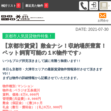
0
0
検討リスト
最近見た物件
お問合せ
DATE: 2021-07-30
京都市人気賃貸物件特集！
【京都市賃貸】敷金ナシ！収納場所豊富！
ペット飼育可能の１K物件です♪
いつもブログ拝見頂きまして誠に有難う御座います!!
本日も京都市・大津市エリアの最新賃貸物件情報添付させて頂きます
YO!!
まずは物件の詳細情報から記載させていただきます。
物件種別:マンション
物件名:ベラジオ五条堀川
賃料、価格:8万4,000円
管理費(共益費):8,900円
敷金（保証金）:(敷)0ヶ月
礼金（敷引・償却金）:(礼)9万2,900円