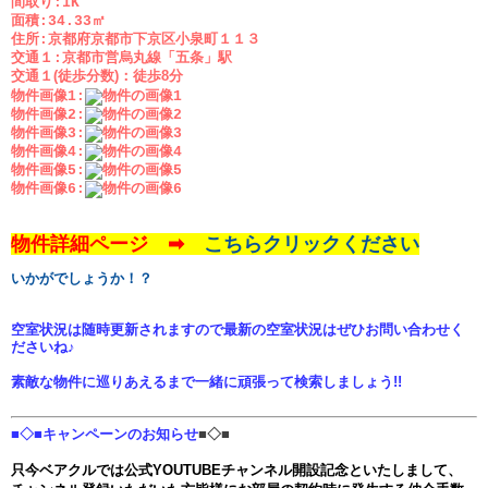
間取り:1K
面積:34.33㎡
住所:京都府京都市下京区小泉町１１３
交通１:京都市営烏丸線「五条」駅
交通１(徒歩分数)：
徒歩8分
物件画像1:
物件画像2:
物件画像3:
物件画像4:
物件画像5:
物件画像6:
物件詳細ページ ➡
こちらクリックください
いかがでしょうか！？
空室状況は随時更新されますので最新の空室状況はぜひお問い合わせく
ださいね♪
素敵な物件に巡りあえるまで一緒に頑張って検索しましょう!!
■◇■キャンペーンのお知らせ
■◇■
只今ベアクルでは公式YOUTUBEチャンネル開設記念といたしまして、