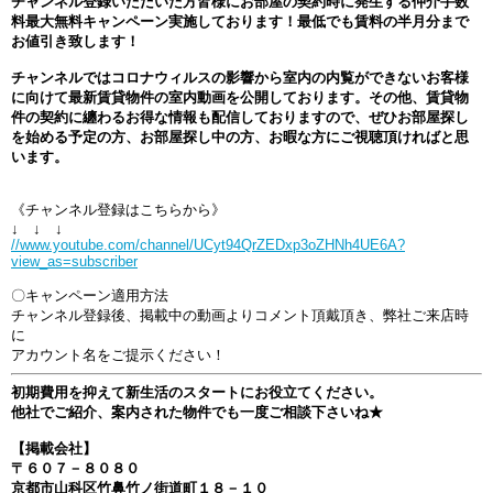
チャンネル登録いただいた方皆様にお部屋の契約時に発生する仲介手数
料最大無料キャンペーン実施しております！最低でも賃料の半月分まで
お値引き致します！
チャンネルではコロナウィルスの影響から室内の内覧ができないお客様
に向けて最新賃貸物件の室内動画を公開しております。その他、賃貸物
件の契約に纏わるお得な情報も配信しておりますので、ぜひお部屋探し
を始める予定の方、お部屋探し中の方、お暇な方にご視聴頂ければと思
います。
《チャンネル登録はこちらから》
↓ ↓ ↓
//www.youtube.com/channel/UCyt94QrZEDxp3oZHNh4UE6A?
view_as=subscriber
〇キャンペーン適用方法
チャンネル登録後、掲載中の動画よりコメント頂戴頂き、弊社ご来店時
に
アカウント名をご提示ください！
初期費用を抑えて新生活のスタートにお役立てください。
他社でご紹介、案内された物件でも一度ご相談下さいね★
【掲載会社】
〒６０７－８０８０
京都市山科区竹鼻竹ノ街道町１８－１０