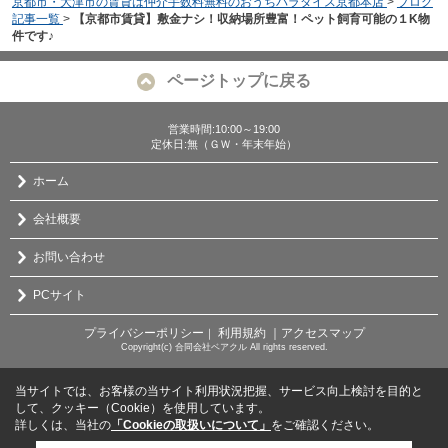
京都市・大津市の賃貸は仲介手数料無料のおうちパラダイス京都本店
>
ブログ
記事一覧
>
【京都市賃貸】敷金ナシ！収納場所豊富！ペット飼育可能の１K物
件です♪
ページトップに戻る
営業時間:10:00～19:00
定休日:無（ＧＷ・年末年始）
ホーム
会社概要
お問い合わせ
PCサイト
プライバシーポリシー
利用規約
｜アクセスマップ
｜
Copyright(c) 合同会社ベアクル All rights reserved.
当サイトでは、お客様の当サイト利用状況把握、サービス向上検討を目的と
して、クッキー（Cookie）を使用しています。
詳しくは、当社の
「Cookieの取扱いについて」
をご確認ください。