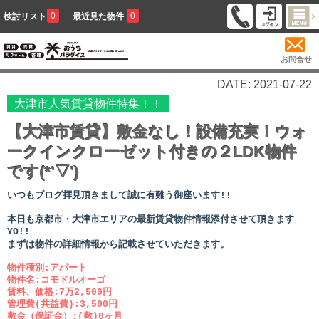
0
0
検討リスト
最近見た物件
お問合せ
DATE: 2021-07-22
大津市人気賃貸物件特集！！
【大津市賃貸】敷金なし！設備充実！ウォ
ークインクローゼット付きの２LDK物件
です(*'▽')
いつもブログ拝見頂きまして誠に有難う御座います!!
本日も京都市・大津市エリアの最新賃貸物件情報添付させて頂きます
YO!!
まずは物件の詳細情報から記載させていただきます。
物件種別:アパート
物件名:コモドルオーゴ
賃料、価格:7万2,500円
管理費(共益費):3,500円
敷金（保証金）:(敷)0ヶ月