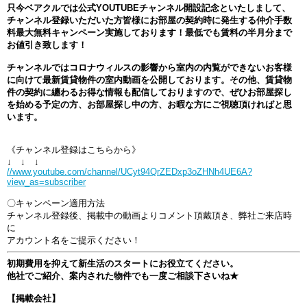
只今ベアクルでは公式YOUTUBEチャンネル開設記念といたしまして、
チャンネル登録いただいた方皆様にお部屋の契約時に発生する仲介手数
料最大無料キャンペーン実施しております！最低でも賃料の半月分まで
お値引き致します！
チャンネルではコロナウィルスの影響から室内の内覧ができないお客様
に向けて最新賃貸物件の室内動画を公開しております。その他、賃貸物
件の契約に纏わるお得な情報も配信しておりますので、ぜひお部屋探し
を始める予定の方、お部屋探し中の方、お暇な方にご視聴頂ければと思
います。
《チャンネル登録はこちらから》
↓ ↓ ↓
//www.youtube.com/channel/UCyt94QrZEDxp3oZHNh4UE6A?
view_as=subscriber
〇キャンペーン適用方法
チャンネル登録後、掲載中の動画よりコメント頂戴頂き、弊社ご来店時
に
アカウント名をご提示ください！
初期費用を抑えて新生活のスタートにお役立てください。
他社でご紹介、案内された物件でも一度ご相談下さいね★
【掲載会社】