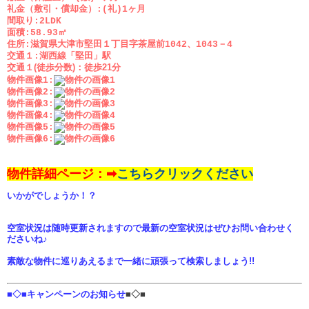
礼金（敷引・償却金）:(礼)1ヶ月
間取り:2LDK
面積:58.93㎡
住所:滋賀県大津市堅田１丁目字茶屋前1042、1043－4
交通１:湖西線「堅田」駅
交通１(徒歩分数)：
徒歩21分
物件画像1:
物件画像2:
物件画像3:
物件画像4:
物件画像5:
物件画像6:
物件詳細ページ：➡
こちらクリックください
いかがでしょうか！？
空室状況は随時更新されますので最新の空室状況はぜひお問い合わせく
ださいね♪
素敵な物件に巡りあえるまで一緒に頑張って検索しましょう!!
■◇■キャンペーンのお知らせ
■◇■