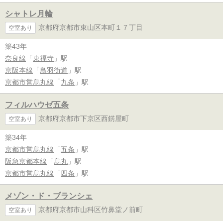
シャトレ月輪
京都府京都市東山区本町１７丁目
空室あり
築43年
奈良線
「
東福寺
」駅
京阪本線
「
鳥羽街道
」駅
京都市営烏丸線
「
九条
」駅
フィルハウゼ五条
京都府京都市下京区西錺屋町
空室あり
築34年
京都市営烏丸線
「
五条
」駅
阪急京都本線
「
烏丸
」駅
京都市営烏丸線
「
四条
」駅
メゾン・ド・ブランシェ
京都府京都市山科区竹鼻堂ノ前町
空室あり