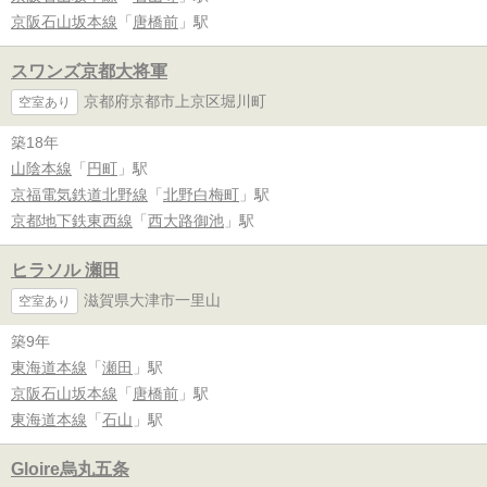
京阪石山坂本線
「
唐橋前
」駅
スワンズ京都大将軍
京都府京都市上京区堀川町
空室あり
築18年
山陰本線
「
円町
」駅
京福電気鉄道北野線
「
北野白梅町
」駅
京都地下鉄東西線
「
西大路御池
」駅
ヒラソル 瀬田
滋賀県大津市一里山
空室あり
築9年
東海道本線
「
瀬田
」駅
京阪石山坂本線
「
唐橋前
」駅
東海道本線
「
石山
」駅
Gloire烏丸五条