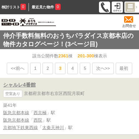
0
0
検討リスト
最近見た物件
お問合せ
仲介手数料無料のおうちパラダイス京都本店の
物件カタログページ！(3ページ目)
該当公開件数
2361
棟
201-300
棟表示
<<前へ
1
2
3
4
5
次へ>>
最初
シャルレ4番館
京都府京都市右京区西院月双町
空室あり
築41年
阪急京都本線
「
西京極
」駅
阪急京都本線
「
西院
」駅
京都地下鉄東西線
「
太秦天神川
」駅