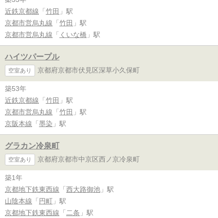
近鉄京都線
「
竹田
」駅
京都市営烏丸線
「
竹田
」駅
京都市営烏丸線
「
くいな橋
」駅
ハイツパープル
京都府京都市伏見区深草小久保町
空室あり
築53年
近鉄京都線
「
竹田
」駅
京都市営烏丸線
「
竹田
」駅
京阪本線
「
墨染
」駅
グラカン冷泉町
京都府京都市中京区西ノ京冷泉町
空室あり
築1年
京都地下鉄東西線
「
西大路御池
」駅
山陰本線
「
円町
」駅
京都地下鉄東西線
「
二条
」駅