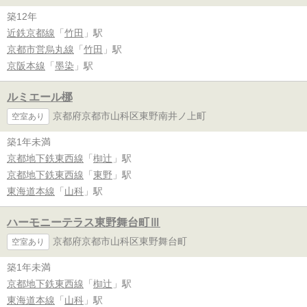
築12年
近鉄京都線
「
竹田
」駅
京都市営烏丸線
「
竹田
」駅
京阪本線
「
墨染
」駅
ルミエール梛
京都府京都市山科区東野南井ノ上町
空室あり
築1年未満
京都地下鉄東西線
「
椥辻
」駅
京都地下鉄東西線
「
東野
」駅
東海道本線
「
山科
」駅
ハーモニーテラス東野舞台町Ⅲ
京都府京都市山科区東野舞台町
空室あり
築1年未満
京都地下鉄東西線
「
椥辻
」駅
東海道本線
「
山科
」駅