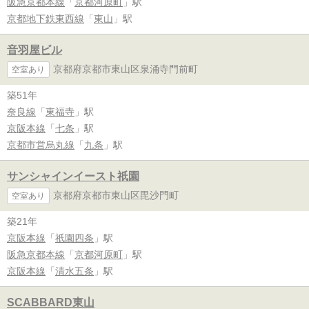
阪急京都本線
「
京都河原町
」駅
京都地下鉄東西線
「
東山
」駅
音羽屋ビル
京都府京都市東山区泉涌寺門前町
空室あり
築51年
奈良線
「
東福寺
」駅
京阪本線
「
七条
」駅
京都市営烏丸線
「
九条
」駅
サンシャインイースト祇園
京都府京都市東山区毘沙門町
空室あり
築21年
京阪本線
「
祇園四条
」駅
阪急京都本線
「
京都河原町
」駅
京阪本線
「
清水五条
」駅
SCABBARD東山