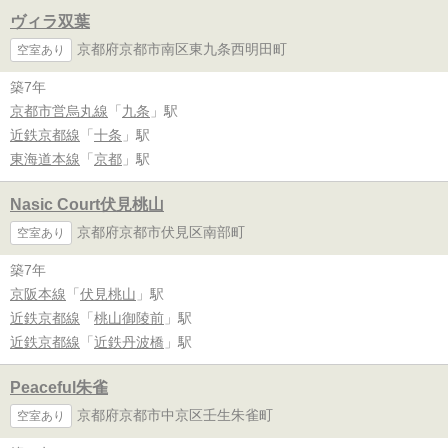
ヴィラ双葉
京都府京都市南区東九条西明田町
空室あり
築7年
京都市営烏丸線
「
九条
」駅
近鉄京都線
「
十条
」駅
東海道本線
「
京都
」駅
Nasic Court伏見桃山
京都府京都市伏見区南部町
空室あり
築7年
京阪本線
「
伏見桃山
」駅
近鉄京都線
「
桃山御陵前
」駅
近鉄京都線
「
近鉄丹波橋
」駅
Peaceful朱雀
京都府京都市中京区壬生朱雀町
空室あり