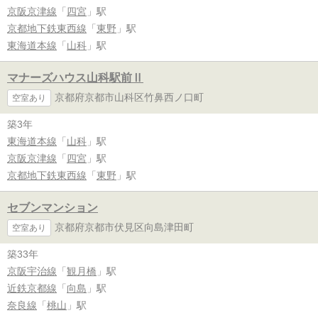
京阪京津線
「
四宮
」駅
京都地下鉄東西線
「
東野
」駅
東海道本線
「
山科
」駅
マナーズハウス山科駅前Ⅱ
京都府京都市山科区竹鼻西ノ口町
空室あり
築3年
東海道本線
「
山科
」駅
京阪京津線
「
四宮
」駅
京都地下鉄東西線
「
東野
」駅
セブンマンション
京都府京都市伏見区向島津田町
空室あり
築33年
京阪宇治線
「
観月橋
」駅
近鉄京都線
「
向島
」駅
奈良線
「
桃山
」駅