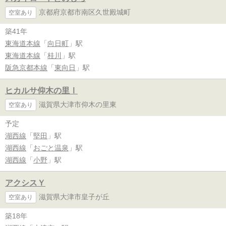
京都府京都市南区久世殿城町
空室あり
築41年
東海道本線
「
向日町
」駅
東海道本線
「
桂川
」駅
阪急京都本線
「
東向日
」駅
ヒカルサ仰木の里Ⅰ
滋賀県大津市仰木の里東
空室あり
予定
湖西線
「
堅田
」駅
湖西線
「
おごと温泉
」駅
湖西線
「
小野
」駅
アクシスＹ
滋賀県大津市皇子が丘
空室あり
築18年