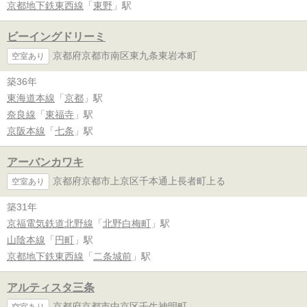
京都地下鉄東西線
「
東野
」駅
ビーイングドリーミ
京都府京都市南区東九条東岩本町
空室あり
築36年
東海道本線
「
京都
」駅
奈良線
「
東福寺
」駅
京阪本線
「
七条
」駅
アーバンカワキ
京都府京都市上京区千本通上長者町上る
空室あり
築31年
京福電気鉄道北野線
「
北野白梅町
」駅
山陰本線
「
円町
」駅
京都地下鉄東西線
「
二条城前
」駅
アルティスタ三条
京都府京都市中京区壬生神明町
空室あり