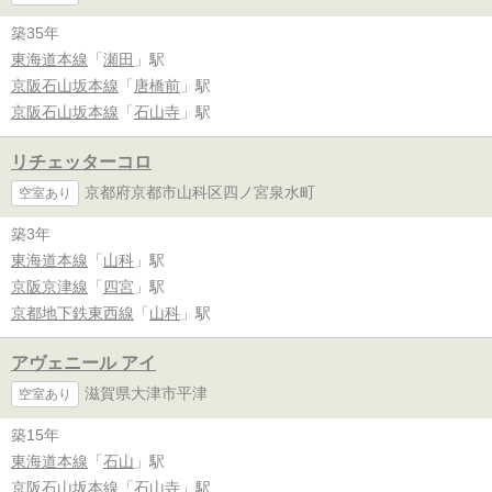
築35年
東海道本線
「
瀬田
」駅
京阪石山坂本線
「
唐橋前
」駅
京阪石山坂本線
「
石山寺
」駅
リチェッターコロ
京都府京都市山科区四ノ宮泉水町
空室あり
築3年
東海道本線
「
山科
」駅
京阪京津線
「
四宮
」駅
京都地下鉄東西線
「
山科
」駅
アヴェニール アイ
滋賀県大津市平津
空室あり
築15年
東海道本線
「
石山
」駅
京阪石山坂本線
「
石山寺
」駅