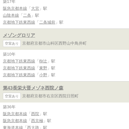
築17年
阪急京都本線
「
大宮
」駅
山陰本線
「
二条
」駅
京都地下鉄東西線
「
二条城前
」駅
メゾングロリア
京都府京都市山科区西野山中鳥井町
空室あり
築10年
京都地下鉄東西線
「
椥辻
」駅
京都地下鉄東西線
「
東野
」駅
京都地下鉄東西線
「
小野
」駅
第43長栄大晋メゾネ西院ノ森
京都府京都市右京区西院日照町
空室あり
築36年
阪急京都本線
「
西院
」駅
阪急京都本線
「
西京極
」駅
東海道本線
「
西大路
」駅