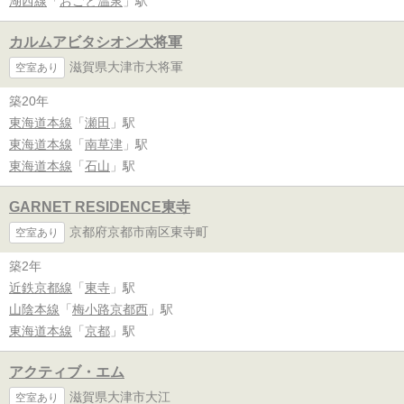
湖西線
「
おごと温泉
」駅
カルムアビタシオン大将軍
滋賀県大津市大将軍
空室あり
築20年
東海道本線
「
瀬田
」駅
東海道本線
「
南草津
」駅
東海道本線
「
石山
」駅
GARNET RESIDENCE東寺
京都府京都市南区東寺町
空室あり
築2年
近鉄京都線
「
東寺
」駅
山陰本線
「
梅小路京都西
」駅
東海道本線
「
京都
」駅
アクティブ・エム
滋賀県大津市大江
空室あり