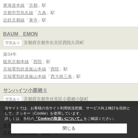
東海道本線
「
京都
」駅
京都市営烏丸線
「
九条
」駅
近鉄京都線
「
東寺
」駅
BAUM EMON
京都府京都市右京区西院久田町
空室あり
築34年
阪急京都本線
「
西院
」駅
京福電気鉄道嵐山本線
「
西院
」駅
京福電気鉄道嵐山本線
「
西大路三条
」駅
サンハイツ小栗栖Ⅱ
京都府京都市伏見区小栗栖小阪町
空室あり
当サイトでは、お客様の当サイト利用状況把握、サービス向上検討を目的と
築33年
して、クッキー（Cookie）を使用しています。
京都地下鉄東西線
「
石田
」駅
詳しくは、当社の
「Cookieの取扱いについて」
をご確認ください。
奈良線
「
六地蔵
」駅
閉じる
京都地下鉄東西線
「
醍醐
」駅