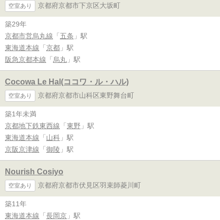
京都府京都市下京区大坂町
空室あり
築29年
京都市営烏丸線
「
五条
」駅
東海道本線
「
京都
」駅
阪急京都本線
「
烏丸
」駅
Cocowa Le Hal(ココワ・ル・ハル)
京都府京都市山科区東野舞台町
空室あり
築1年未満
京都地下鉄東西線
「
東野
」駅
東海道本線
「
山科
」駅
京阪京津線
「
御陵
」駅
Nourish Cosiyo
京都府京都市伏見区羽束師菱川町
空室あり
築11年
東海道本線
「
長岡京
」駅