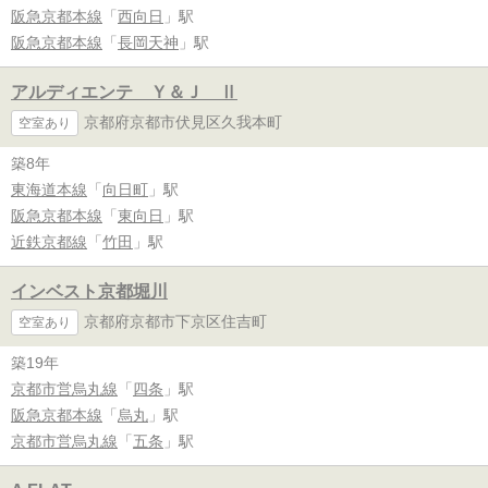
阪急京都本線
「
西向日
」駅
阪急京都本線
「
長岡天神
」駅
アルディエンテ Ｙ＆Ｊ Ⅱ
京都府京都市伏見区久我本町
空室あり
築8年
東海道本線
「
向日町
」駅
阪急京都本線
「
東向日
」駅
近鉄京都線
「
竹田
」駅
インベスト京都堀川
京都府京都市下京区住吉町
空室あり
築19年
京都市営烏丸線
「
四条
」駅
阪急京都本線
「
烏丸
」駅
京都市営烏丸線
「
五条
」駅