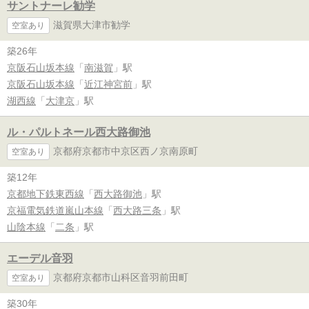
サントナーレ勧学
滋賀県大津市勧学
空室あり
築26年
京阪石山坂本線
「
南滋賀
」駅
京阪石山坂本線
「
近江神宮前
」駅
湖西線
「
大津京
」駅
ル・パルトネール西大路御池
京都府京都市中京区西ノ京南原町
空室あり
築12年
京都地下鉄東西線
「
西大路御池
」駅
京福電気鉄道嵐山本線
「
西大路三条
」駅
山陰本線
「
二条
」駅
エーデル音羽
京都府京都市山科区音羽前田町
空室あり
築30年