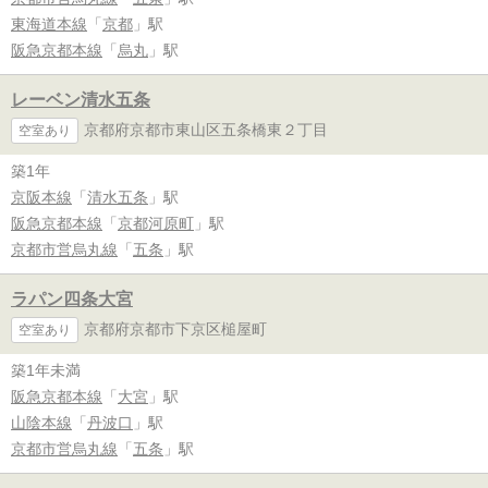
東海道本線
「
京都
」駅
阪急京都本線
「
烏丸
」駅
レーベン清水五条
京都府京都市東山区五条橋東２丁目
空室あり
築1年
京阪本線
「
清水五条
」駅
阪急京都本線
「
京都河原町
」駅
京都市営烏丸線
「
五条
」駅
ラパン四条大宮
京都府京都市下京区槌屋町
空室あり
築1年未満
阪急京都本線
「
大宮
」駅
山陰本線
「
丹波口
」駅
京都市営烏丸線
「
五条
」駅