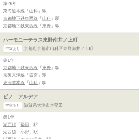
築26年
東海道本線
「
山科
」駅
京都地下鉄東西線
「
山科
」駅
京都地下鉄東西線
「
東野
」駅
ハーモニーテラス東野南井ノ上町
京都府京都市山科区東野南井ノ上町
空室あり
築1年
京都地下鉄東西線
「
東野
」駅
京阪京津線
「
四宮
」駅
東海道本線
「
山科
」駅
ピノ アルデア
滋賀県大津市本堅田
空室あり
築1年
湖西線
「
堅田
」駅
湖西線
「
小野
」駅