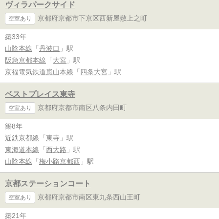
ヴィラパークサイド
京都府京都市下京区西新屋敷上之町
空室あり
築33年
山陰本線
「
丹波口
」駅
阪急京都本線
「
大宮
」駅
京福電気鉄道嵐山本線
「
四条大宮
」駅
ベストプレイス東寺
京都府京都市南区八条内田町
空室あり
築8年
近鉄京都線
「
東寺
」駅
東海道本線
「
西大路
」駅
山陰本線
「
梅小路京都西
」駅
京都ステーションコート
京都府京都市南区東九条西山王町
空室あり
築21年