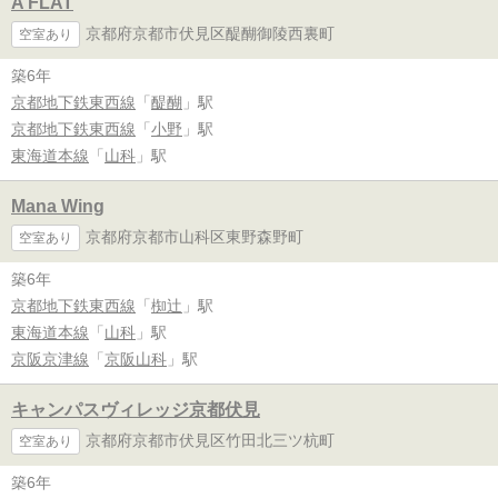
A FLAT
京都府京都市伏見区醍醐御陵西裏町
空室あり
築6年
京都地下鉄東西線
「
醍醐
」駅
京都地下鉄東西線
「
小野
」駅
東海道本線
「
山科
」駅
Mana Wing
京都府京都市山科区東野森野町
空室あり
築6年
京都地下鉄東西線
「
椥辻
」駅
東海道本線
「
山科
」駅
京阪京津線
「
京阪山科
」駅
キャンパスヴィレッジ京都伏見
京都府京都市伏見区竹田北三ツ杭町
空室あり
築6年