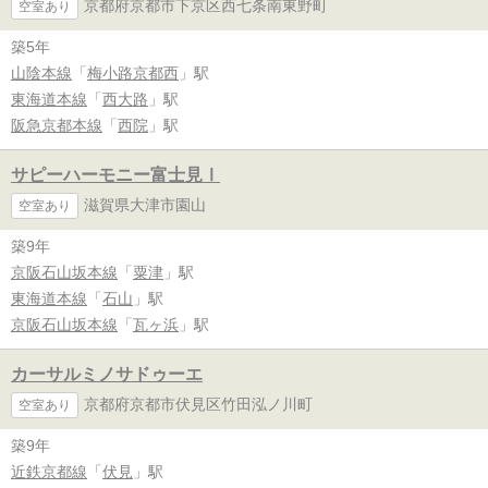
京都府京都市下京区西七条南東野町
空室あり
築5年
山陰本線
「
梅小路京都西
」駅
東海道本線
「
西大路
」駅
阪急京都本線
「
西院
」駅
サピーハーモニー富士見Ⅰ
滋賀県大津市園山
空室あり
築9年
京阪石山坂本線
「
粟津
」駅
東海道本線
「
石山
」駅
京阪石山坂本線
「
瓦ヶ浜
」駅
カーサルミノサドゥーエ
京都府京都市伏見区竹田泓ノ川町
空室あり
築9年
近鉄京都線
「
伏見
」駅