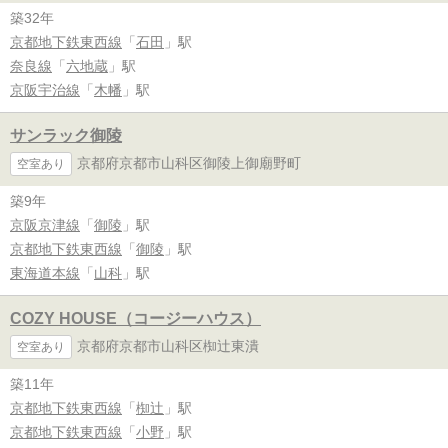
築32年
京都地下鉄東西線
「
石田
」駅
奈良線
「
六地蔵
」駅
京阪宇治線
「
木幡
」駅
サンラック御陵
京都府京都市山科区御陵上御廟野町
空室あり
築9年
京阪京津線
「
御陵
」駅
京都地下鉄東西線
「
御陵
」駅
東海道本線
「
山科
」駅
COZY HOUSE（コージーハウス）
京都府京都市山科区椥辻東潰
空室あり
築11年
京都地下鉄東西線
「
椥辻
」駅
京都地下鉄東西線
「
小野
」駅