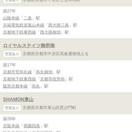
築27年
山陰本線
「
二条
」駅
京福電気鉄道嵐山本線
「
西大路三条
」駅
京都地下鉄東西線
「
西大路御池
」駅
ロイヤルステイツ御所南
京都府京都市中京区高倉通御池上る
空室あり
築17年
京都市営烏丸線
「
烏丸御池
」駅
京都地下鉄東西線
「
京都市役所前
」駅
阪急京都本線
「
烏丸
」駅
SHAMON東山
京都府京都市東山区毘沙門町
空室あり
築28年
京阪本線
「
祇園四条
」駅