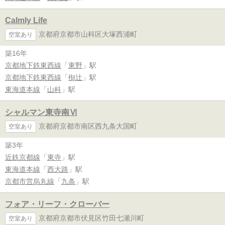
Calmly Life
京都府京都市山科区大塚西浦町
空室あり
築16年
京都地下鉄東西線
「
東野
」駅
京都地下鉄東西線
「
椥辻
」駅
東海道本線
「
山科
」駅
シャルマン東寺南Ⅵ
京都府京都市南区西九条大国町
空室あり
築3年
近鉄京都線
「
東寺
」駅
東海道本線
「
西大路
」駅
京都市営烏丸線
「
九条
」駅
フォア・リーフ・クローバー
京都府京都市伏見区竹田七瀬川町
空室あり