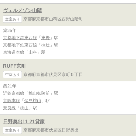
ヴェルメゾン山階
京都府京都市山科区西野山階町
空室あり
築35年
京都地下鉄東西線
「
東野
」駅
京都地下鉄東西線
「
椥辻
」駅
東海道本線
「
山科
」駅
RUFF京町
京都府京都市伏見区京町５丁目
空室あり
築21年
近鉄京都線
「
桃山御陵前
」駅
京阪本線
「
伏見桃山
」駅
奈良線
「
桃山
」駅
日野奥出11-21貸家
京都府京都市伏見区日野奥出
空室あり