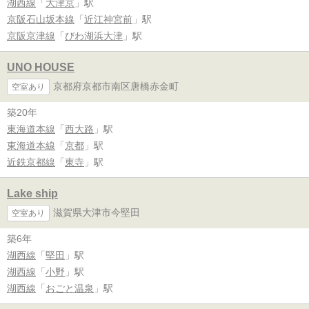
湖西線
「
大津京
」駅
京阪石山坂本線
「
近江神宮前
」駅
京阪京津線
「
びわ湖浜大津
」駅
UNO HOUSE
京都府京都市南区唐橋赤金町
空室あり
築20年
東海道本線
「
西大路
」駅
東海道本線
「
京都
」駅
近鉄京都線
「
東寺
」駅
Lake ship
滋賀県大津市今堅田
空室あり
築6年
湖西線
「
堅田
」駅
湖西線
「
小野
」駅
湖西線
「
おごと温泉
」駅