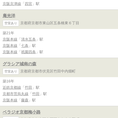
京阪京津線
「
四宮
」駅
庵光洋
京都府京都市東山区五条橋東６丁目
空室あり
築21年
京阪本線
「
清水五条
」駅
京阪本線
「
七条
」駅
京阪本線
「
祇園四条
」駅
グラシア城南の森
京都府京都市伏見区竹田中内畑町
空室あり
築16年
近鉄京都線
「
竹田
」駅
京都市営烏丸線
「
竹田
」駅
京阪本線
「
藤森
」駅
ベラジオ京都梅小路