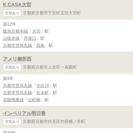
K CASA大宮
京都府京都市下京区五坊大宮町
空室あり
築12年
阪急京都本線
「
大宮
」駅
山陰本線
「
丹波口
」駅
京都市営烏丸線
「
四条
」駅
アメリ御所西
京都府京都市上京区一条殿町
空室あり
築4年
京都市営烏丸線
「
今出川
」駅
京都市営烏丸線
「
丸太町
」駅
京阪鴨東線
「
出町柳
」駅
インペリアル明日香
京都府京都市伏見区竹田桶ノ井町
空室あり
築33年