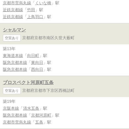
京都市営烏丸線
「
くいな橋
」駅
近鉄京都線
「
竹田
」駅
近鉄京都線
「
上鳥羽口
」駅
シャルマン
京都府京都市南区久世大薮町
空室あり
築13年
東海道本線
「
向日町
」駅
阪急京都本線
「
東向日
」駅
阪急京都本線
「
西向日
」駅
プロスペクト河原町五条
京都府京都市下京区西橋詰町
空室あり
築19年
京阪本線
「
清水五条
」駅
阪急京都本線
「
京都河原町
」駅
京都市営烏丸線
「
五条
」駅