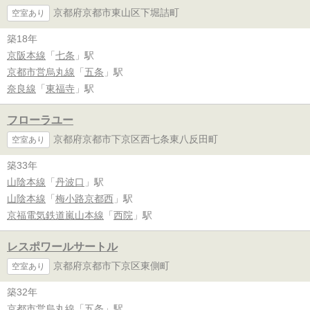
京都府京都市東山区下堀詰町
空室あり
築18年
京阪本線
「
七条
」駅
京都市営烏丸線
「
五条
」駅
奈良線
「
東福寺
」駅
フローラユー
京都府京都市下京区西七条東八反田町
空室あり
築33年
山陰本線
「
丹波口
」駅
山陰本線
「
梅小路京都西
」駅
京福電気鉄道嵐山本線
「
西院
」駅
レスポワールサートル
京都府京都市下京区東側町
空室あり
築32年
京都市営烏丸線
「
五条
」駅