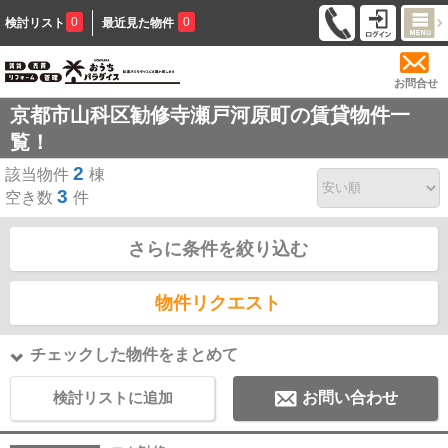
0
0
検討リスト
最近見た物件
お問合せ
京都市山科区勧修寺瀬戸河原町の賃貸物件一
覧！
2
該当物件
棟
3
空き数
件
さらに条件を絞り込む
物件リクエスト
チェックした物件をまとめて
検討リストに追加
お問い合わせ