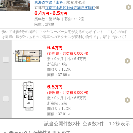
東海道本線
「
山科
」駅 徒歩45分
京都府
京都市山科区
勧修寺瀬戸河原町
49
6.4
6.5
万円～
万円
築年数：築16年 ｜募集中：
2室
階数：2階建
歩いて徒歩6分の場所にマツヤスーパー大宅があるのもポイント。こちらの物件
は周辺に駅が2つあるので電車へのアクセスが便利な物件です。駅まで歩いて12
分ほどの、魅力的な立地の物件...
6.4
万
円
(管理費・共益費 6,000円)
敷：0ヶ月｜礼：6.4万円
所在階：1階
間取り：1LDK
面積：37.89㎡
6.5
万
円
(管理費・共益費 6,000円)
敷：0ヶ月｜礼：6.5万円
所在階：2階
間取り：1LDK
面積：37.01㎡
該当公開件数
2
棟 空き数
3
件
1-2
棟表示
チェックした物件をまとめて