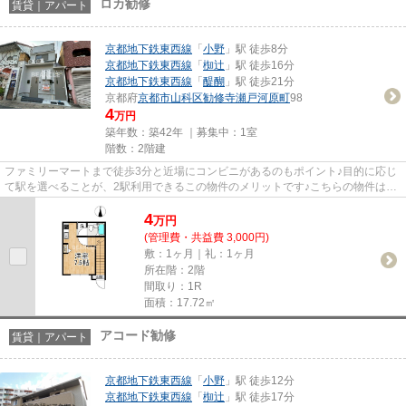
ロカ勧修
賃貸｜アパート
京都地下鉄東西線
「
小野
」駅 徒歩8分
京都地下鉄東西線
「
椥辻
」駅 徒歩16分
京都地下鉄東西線
「
醍醐
」駅 徒歩21分
京都府
京都市山科区
勧修寺瀬戸河原町
98
4
万円
築年数：築42年 ｜募集中：
1室
階数：2階建
ファミリーマートまで徒歩3分と近場にコンビニがあるのもポイント♪目的に応じ
て駅を選べることが、2駅利用できるこの物件のメリットです♪こちらの物件はア
パートです♪「ロカ勧修」の物...
4
万
円
(管理費・共益費 3,000円)
敷：1ヶ月｜礼：1ヶ月
所在階：2階
間取り：1R
面積：17.72㎡
アコード勧修
賃貸｜アパート
京都地下鉄東西線
「
小野
」駅 徒歩12分
京都地下鉄東西線
「
椥辻
」駅 徒歩17分