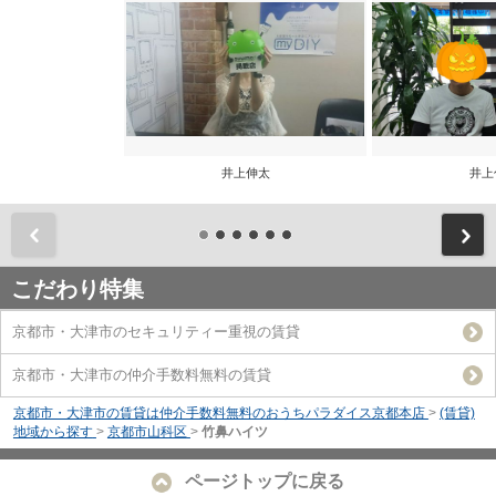
井上伸太
井上
前
こだわり特集
京都市・大津市のセキュリティー重視の賃貸
京都市・大津市の仲介手数料無料の賃貸
京都市・大津市の賃貸は仲介手数料無料のおうちパラダイス京都本店
>
(賃貸)
地域から探す
>
京都市山科区
>
竹鼻ハイツ
ページトップに戻る