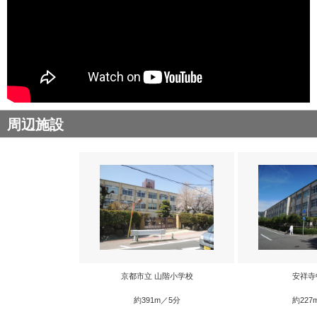
周辺施設
京都市立 山階小学校
安祥寺
約391m／5分
約227