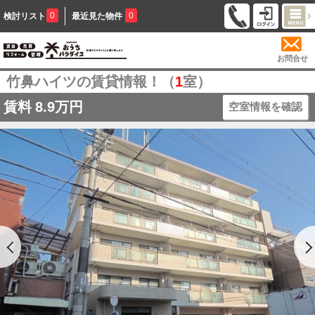
0
0
検討リスト
最近見た物件
お問合せ
竹鼻ハイツの賃貸情報！（
1
室）
賃料
8.9万円
空室情報を確認