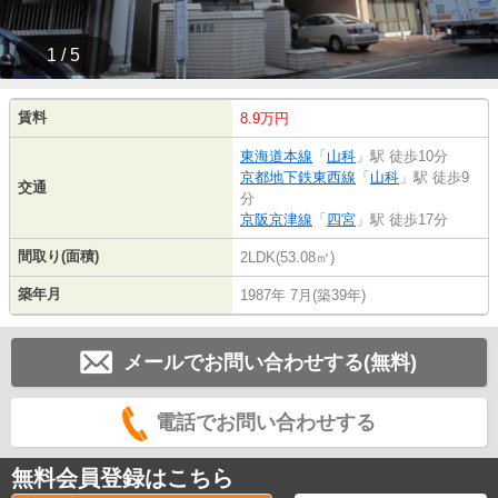
1 / 5
賃料
8.9万円
東海道本線
「
山科
」駅 徒歩10分
京都地下鉄東西線
「
山科
」駅 徒歩9
交通
分
京阪京津線
「
四宮
」駅 徒歩17分
間取り(面積)
2LDK(53.08㎡)
築年月
1987年 7月(築39年)
メールでお問い合わせする(無料)
電話でお問い合わせする
無料会員登録はこちら