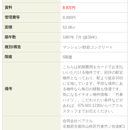
賃料
8.9万円
管理費等
8,000円
面積
53.08㎡
築年数
1987年 7月 (築39年)
種別/構造
マンション/鉄筋コンクリート
階建
6階建
こちらは初期費用をカードでお支払
いいただける物件です。好評の駅近
物件となっており、駅より徒歩10分
に立地しています。平坦な場所にあ
備考
る物件なら毎日の移動も快適です。
気になるイチオシ物件情報：「竹鼻
ハイツ」。こだわりたい条件などが
あれば、075-501-1230からベアクル
スタッフまでお伝えください。
合同会社ベアクル
京都府京都市山科区竹鼻竹ノ街道町1