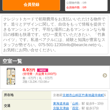
公開物件数：
0
件
会員登録
会員物件数：
0
件
クレジットカードで初期費用をお支払いいただける物件で
す。造りとデザインに関して、自信をもって情報を提供で
きるマンションです。平坦な場所にあるマンションなら毎
日の移動も快適です。ぜひ一度見ていただきたい、「竹鼻
ハイツ」です。私達ベアクルには、経験と知識が豊富なス
タッフが勢ぞろい。075-501-1230/info@bearcle.netから、
お気軽にお問い合せください。
空室一覧
8.9
万
円
NEW
(管理費・共益費 8,000円)
敷：0万円｜礼：0万円
2階 / 2LDK / 53.08㎡
所在地
京都府
京都市山科区
竹鼻地蔵寺南町
6
東海道本線
「
山科
」駅 徒歩9～10分
交通
京阪京津線
「
四宮
」駅 徒歩17分