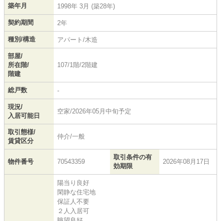
築年月
1998年 3月 (築28年)
契約期間
2年
種別/構造
アパート/木造
部屋/
所在階/
107/1階/2階建
階建
総戸数
-
現況/
空家/2026年05月中旬予定
入居可能日
取引態様/
仲介/一般
賃貸区分
取引条件の有
物件番号
70543359
2026年08月17日
効期限
陽当り良好
閑静な住宅地
保証人不要
２人入居可
眺望良好