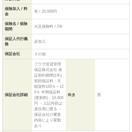
保険加入 / 料
有 / 20,000円
金
保険名 / 保険
火災保険料 / 2年
期間
保証人代行義
必加入
務
保証会社
その他
プラザ賃貸管理
保証株式会社 保
証契約期間(1年)
初回保証料：月
額賃料100％～12
0％ 年間保証料
保証会社詳細
向き
西
(更新料)：10,000
円 ・上記内容は
居住用に限る ・
保証会社の審査
内容により変動
あり