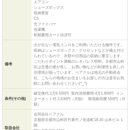
エアコン
シューズボックス
収納豊富
CS
光ファイバー
洗濯機
初期費用カード決済可
火が出ない電気コンロをご利用いただける物件です。
収納はシューズボックス・クロゼットなどが備え付け
られているので、衣類や日用品の収納に重宝します。
こだわりポイント満載のレオパレス明和。京都市山科
備考
区は交通の便が良し、お買い物などの利便性も良しの
住環境が揃っています。ベアクルは地元の不動産会
社。こちらの地域のお住まいをお探しの方は是非お気
軽にお問い合わせください(^_^)
鍵交換代:1万6,500円 室内清掃費用:4万1,800円 イン
条件(その他)
ターネット代:3,630円（月額） 環境維持費:550円（月
額）
合同会社ベアクル
京都府京都市山科区竹鼻竹ノ街道町18-10 山本ビル 1
階
取扱会社