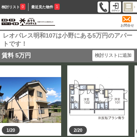
0
1
検討リスト
最近見た物件
お問合せ
レオパレス明和107は小野にある5万円のアパー
トです！
賃料
5
万円
検討リストに追加
1/20
2/20