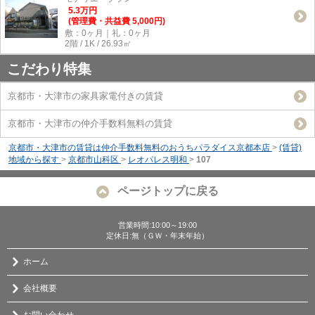
5.3
万
円
(管理費・共益費 5,000円)
敷：0ヶ月｜礼：0ヶ月
2階 / 1K / 26.93㎡
こだわり特集
京都市・大津市の家具家電付きの賃貸
京都市・大津市の仲介手数料無料の賃貸
京都市・大津市の賃貸は仲介手数料無料のおうちパラダイス京都本店
>
(賃貸)
地域から探す
>
京都市山科区
>
レオパレス明和
>
107
ページトップに戻る
営業時間:10:00～19:00
定休日:無（ＧＷ・年末年始）
ホーム
会社概要
お問い合わせ