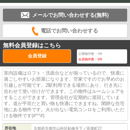
メールでお問い合わせする(無料)
電話でお問い合わせする
無料会員登録はこちら
公開物件数：
0
件
会員登録
会員物件数：
0
件
室内設備はロフト・洗面台などが揃っているので、快適に
過ごしやすいお部屋になります。空家ですのでお早めのお
引越しが可能です。2駅利用できる場所にあり、行き先に
合わせて使い分けができます。この物件はルームシェアを
することができます。管理会社が定期的に巡回していま
す。道が平坦だと買い物も快適にできますね。閑静な住宅
地にある物件です。火が出ない電気コンロをご利用いただ
ける物件です(#^^#)
所在地
京都府
京都市山科区
勧修寺下ノ茶屋町
27