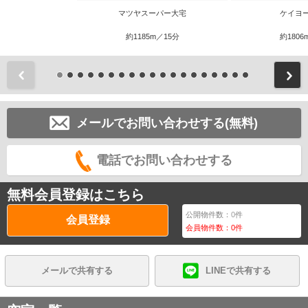
マツヤスーパー大宅
ケイヨ
約1185m／15分
約1806
前
メールでお問い合わせする(無料)
電話でお問い合わせする
無料会員登録はこちら
公開物件数：
0
件
会員登録
会員物件数：
0
件
メールで共有する
LINEで共有する