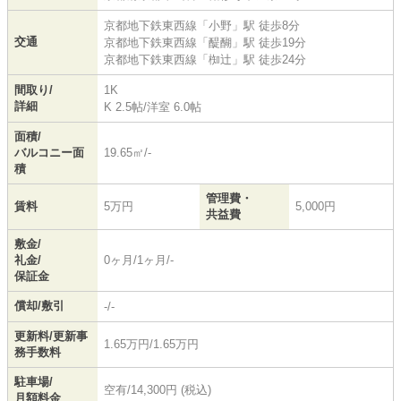
京都地下鉄東西線
「
小野
」駅 徒歩8分
交通
京都地下鉄東西線
「
醍醐
」駅 徒歩19分
京都地下鉄東西線
「
椥辻
」駅 徒歩24分
間取り/
1K
詳細
K 2.5帖
/
洋室 6.0帖
面積/
バルコニー面
19.65㎡/-
積
管理費・
賃料
5万円
5,000円
共益費
敷金/
礼金/
0ヶ月/1ヶ月/-
保証金
償却/敷引
-/-
更新料/更新事
1.65万円/1.65万円
務手数料
駐車場/
空有/14,300円 (税込)
月額料金