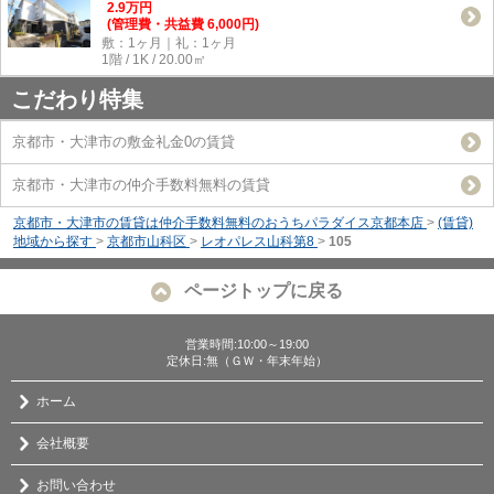
2.9
万
円
(管理費・共益費 6,000円)
敷：1ヶ月｜礼：1ヶ月
1階 / 1K / 20.00㎡
こだわり特集
京都市・大津市の敷金礼金0の賃貸
京都市・大津市の仲介手数料無料の賃貸
京都市・大津市の賃貸は仲介手数料無料のおうちパラダイス京都本店
>
(賃貸)
地域から探す
>
京都市山科区
>
レオパレス山科第8
>
105
ページトップに戻る
営業時間:10:00～19:00
定休日:無（ＧＷ・年末年始）
ホーム
会社概要
お問い合わせ