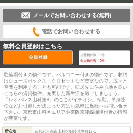
メールでお問い合わせする(無料)
電話でお問い合わせする
無料会員登録はこちら
公開物件数：
0
件
会員登録
会員物件数：
0
件
駐輪場付きの物件です。バルコニー付きの物件です。収納
はシューズボックス・クロゼットなど豊富なので、広々と
空間を利用することも可能です。転居先に住み心地も良い
こちらの賃貸物件。充実した新生活を過ごしましょう。
「レオパレス山科第8」のここがイチオシ。転勤、単身赴
任などお引越しが決まった方はお気軽に当社へお問い合せ
下さい。京都市山科区エリアや京阪京津線御陵付近の情報
が豊富です。
所在地
京都府
京都市山科区
御陵荒巻町
17-1