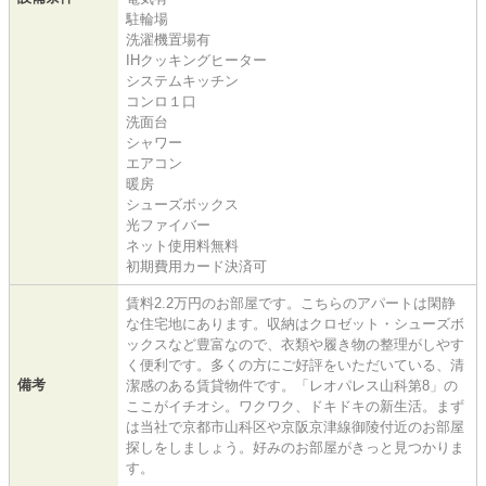
駐輪場
洗濯機置場有
IHクッキングヒーター
システムキッチン
コンロ１口
洗面台
シャワー
エアコン
暖房
シューズボックス
光ファイバー
ネット使用料無料
初期費用カード決済可
賃料2.2万円のお部屋です。こちらのアパートは閑静
な住宅地にあります。収納はクロゼット・シューズボ
ックスなど豊富なので、衣類や履き物の整理がしやす
く便利です。多くの方にご好評をいただいている、清
備考
潔感のある賃貸物件です。「レオパレス山科第8」の
ここがイチオシ。ワクワク、ドキドキの新生活。まず
は当社で京都市山科区や京阪京津線御陵付近のお部屋
探しをしましょう。好みのお部屋がきっと見つかりま
す。