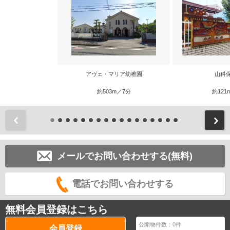
アヴェ・マリア幼稚園
山科
約503m／7分
約121
前
メールでお問い合わせする(無料)
電話でお問い合わせする
無料会員登録はこちら
公開物件数：
0
件
会員登録