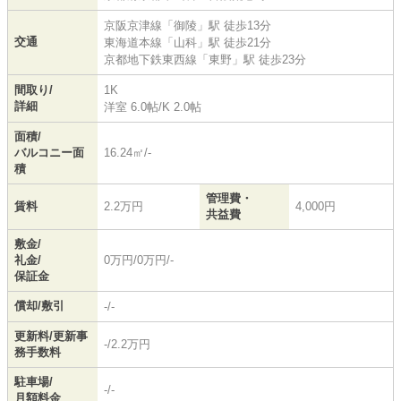
京阪京津線
「
御陵
」駅 徒歩13分
交通
東海道本線
「
山科
」駅 徒歩21分
京都地下鉄東西線
「
東野
」駅 徒歩23分
間取り/
1K
詳細
洋室 6.0帖
/
K 2.0帖
面積/
バルコニー面
16.24㎡/-
積
管理費・
賃料
2.2万円
4,000円
共益費
敷金/
礼金/
0万円/0万円/-
保証金
償却/敷引
-/-
更新料/更新事
-/2.2万円
務手数料
駐車場/
-/-
月額料金