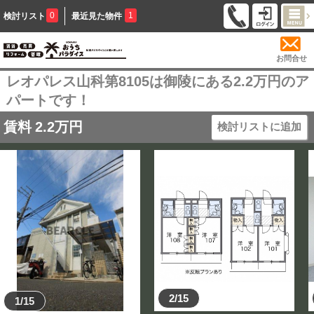
0
1
検討リスト
最近見た物件
お問合せ
レオパレス山科第8105は御陵にある2.2万円のア
パートです！
賃料
2.2
万円
検討リストに追加
2/15
1/15