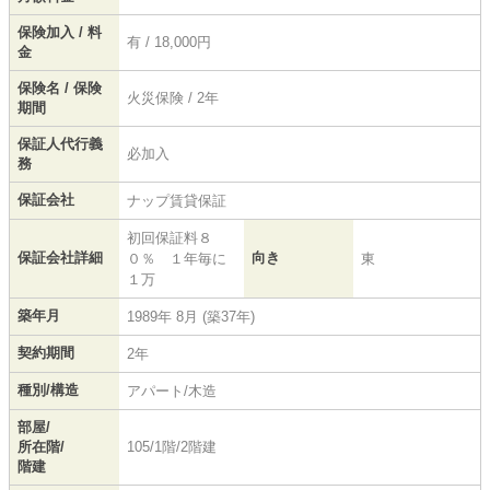
保険加入 / 料
有 / 18,000円
金
保険名 / 保険
火災保険 / 2年
期間
保証人代行義
必加入
務
保証会社
ナップ賃貸保証
初回保証料８
保証会社詳細
向き
０％ １年毎に
東
１万
築年月
1989年 8月 (築37年)
契約期間
2年
種別/構造
アパート/木造
部屋/
所在階/
105/1階/2階建
階建