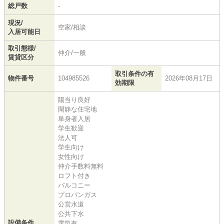
総戸数
-
現況/
空家/相談
入居可能日
取引態様/
仲介/一般
賃貸区分
取引条件の有
物件番号
104985526
2026年08月17日
効期限
陽当り良好
閑静な住宅地
単身者入居
学生歓迎
法人可
学生向け
女性向け
仲介手数料無料
ロフト付き
バルコニー
プロパンガス
公営水道
公共下水
設備条件
電気有