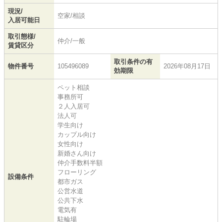
現況/
空家/相談
入居可能日
取引態様/
仲介/一般
賃貸区分
取引条件の有
物件番号
105496089
2026年08月17日
効期限
ペット相談
事務所可
２人入居可
法人可
学生向け
カップル向け
女性向け
新婚さん向け
仲介手数料半額
フローリング
設備条件
都市ガス
公営水道
公共下水
電気有
駐輪場