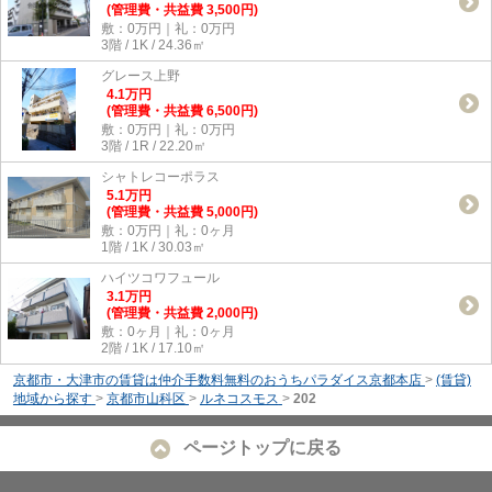
(管理費・共益費 3,500円)
敷：0万円｜礼：0万円
3階 / 1K / 24.36㎡
グレース上野
4.1
万
円
(管理費・共益費 6,500円)
敷：0万円｜礼：0万円
3階 / 1R / 22.20㎡
シャトレコーポラス
5.1
万
円
(管理費・共益費 5,000円)
敷：0万円｜礼：0ヶ月
1階 / 1K / 30.03㎡
ハイツコワフュール
3.1
万
円
(管理費・共益費 2,000円)
敷：0ヶ月｜礼：0ヶ月
2階 / 1K / 17.10㎡
京都市・大津市の賃貸は仲介手数料無料のおうちパラダイス京都本店
>
(賃貸)
地域から探す
>
京都市山科区
>
ルネコスモス
>
202
ページトップに戻る