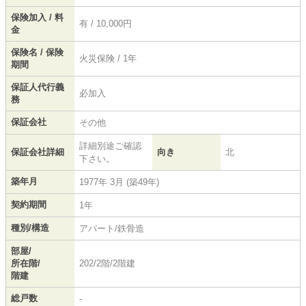
保険加入 / 料
有 / 10,000円
金
保険名 / 保険
火災保険 / 1年
期間
保証人代行義
必加入
務
保証会社
その他
詳細別途ご確認
保証会社詳細
向き
北
下さい。
築年月
1977年 3月 (築49年)
契約期間
1年
種別/構造
アパート/鉄骨造
部屋/
所在階/
202/2階/2階建
階建
総戸数
-