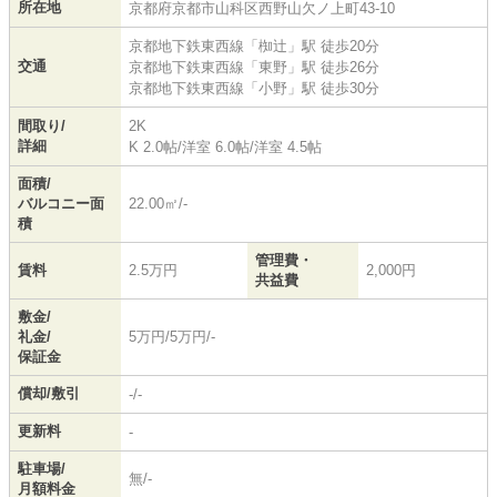
所在地
京都府
京都市山科区
西野山欠ノ上町
43-10
京都地下鉄東西線
「
椥辻
」駅 徒歩20分
交通
京都地下鉄東西線
「
東野
」駅 徒歩26分
京都地下鉄東西線
「
小野
」駅 徒歩30分
間取り/
2K
詳細
K 2.0帖
/
洋室 6.0帖
/
洋室 4.5帖
面積/
バルコニー面
22.00㎡/-
積
管理費・
賃料
2.5万円
2,000円
共益費
敷金/
礼金/
5万円/5万円/-
保証金
償却/敷引
-/-
更新料
-
駐車場/
無/-
月額料金