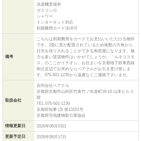
洗濯機置場有
ガスコンロ
シャワー
インターネット対応
初期費用カード決済可
こちらは初期費用をカードでお支払いいただける物件
です。2面に窓が配置されているため複数の方角から
日光を採り入れることができる角部屋になります。魅
備考
力も多い賃貸物件はいかがでしょうか。「ルネコスモ
ス」のここがイチオシ。お住まいを京都地下鉄東西線
椥辻近辺でお求めならベアクルがお引き受け致しま
す。075-501-1230から遠慮なくご連絡下さいませ。
合同会社ベアクル
京都府京都市山科区竹鼻竹ノ街道町18-10 山本ビル 1
階
取扱会社
TEL:075-501-1230
京都府知事 (3) 第13151号
京都府宅地建物取引業協会
情報更新日
2026年08月03日
更新予定日
2026年08月17日