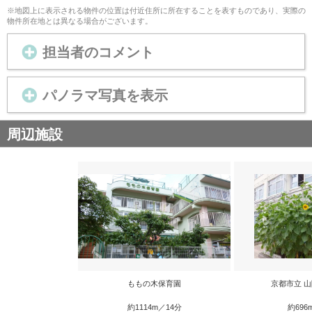
※地図上に表示される物件の位置は付近住所に所在することを表すものであり、実際の
物件所在地とは異なる場合がございます。
担当者のコメント
パノラマ写真を表示
周辺施設
ももの木保育園
京都市立 
約1114m／14分
約696