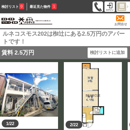
0
1
検討リスト
最近見た物件
お問合せ
ルネコスモス202は椥辻にある2.5万円のアパー
トです！
賃料
2.5
万円
検討リストに追加
1/22
2/22