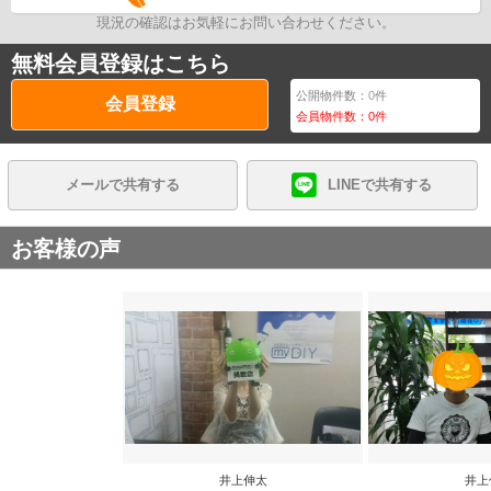
現況の確認はお気軽にお問い合わせください。
無料会員登録はこちら
公開物件数：
0
件
会員登録
会員物件数：
0
件
メールで共有する
LINEで共有する
お客様の声
井上伸太
井上