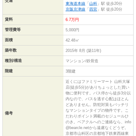
交通
東海道本線
「
山科
」駅 徒歩20分
京阪京津線
「
四宮
」駅 徒歩20分
賃料
6.7万円
管理費等
5,000円
面積
42.48㎡
築年数
2015年 8月 (築11年)
種別/構造
マンション/鉄骨造
階建
3階建
近くにはファミリーマート 山科大塚
店(徒歩5分)がありちょっとした買い
物に便利です。バス停から徒歩3分以
内なので、バスを逃す心配はほとん
どありません。防犯対策もバッチリ
なマンションタイプの物件です。こ
備考
だわりポイント満載のセジュールひ
のき。ベアクルへのご連絡なら、info
@bearcle.netから遠慮なくどうぞ。
京都市山科区の京都地下鉄東西線東