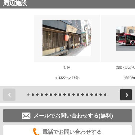
周辺施設
栞屋
京阪バスの
約1322m／17分
約105
前
メールでお問い合わせする(無料)
電話でお問い合わせする