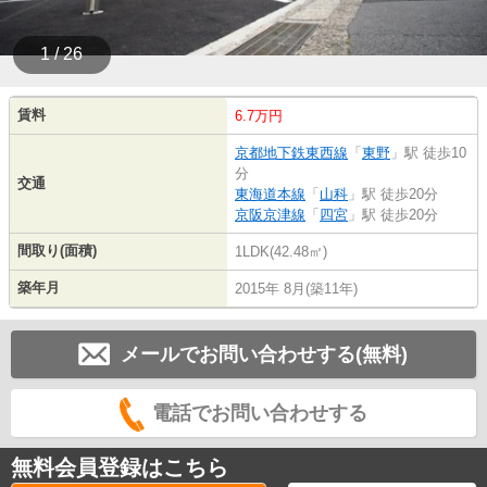
1 / 26
賃料
6.7万円
京都地下鉄東西線
「
東野
」駅 徒歩10
分
交通
東海道本線
「
山科
」駅 徒歩20分
京阪京津線
「
四宮
」駅 徒歩20分
間取り(面積)
1LDK(42.48㎡)
築年月
2015年 8月(築11年)
メールでお問い合わせする(無料)
電話でお問い合わせする
無料会員登録はこちら