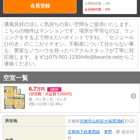
公開物件数：
0
件
会員登録
会員物件数：
0
件
通風良好の涼しく気持ちの良い空間をご提供いたします。
こちらの物件はマンションです。場所が平坦なのは、ラン
ニングをする上で抑えたいポイントですね。「セジュール
ひのき」のここがイチオシ。不動産について分からない事
も、豊富なノウハウを持ったベアクルスタッフが丁寧に対
応致します。まずは075-501-1230/info@bearcle.netからご
連絡ください。
空室一覧
6.7
万
円
NEW
(管理費・共益費 5,000円)
敷：0ヶ月｜礼：0ヶ月
2階 / 1LDK / 42.48㎡
所在地
京都府
京都市山科区
大塚西浦町
10-21
京都地下鉄東西線
「
東野
」駅 徒歩10
分