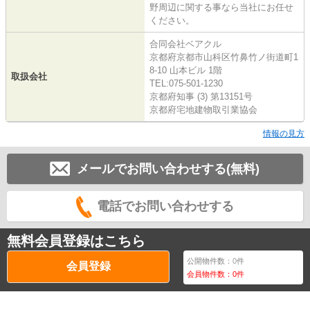
野周辺に関する事なら当社にお任せ
ください。
合同会社ベアクル
京都府京都市山科区竹鼻竹ノ街道町1
8-10 山本ビル 1階
取扱会社
TEL:075-501-1230
京都府知事 (3) 第13151号
京都府宅地建物取引業協会
情報の見方
メールでお問い合わせする(無料)
電話でお問い合わせする
無料会員登録はこちら
公開物件数：
0
件
会員登録
会員物件数：
0
件