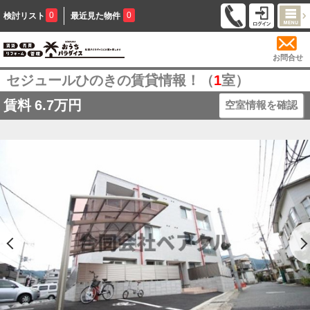
0
0
検討リスト
最近見た物件
お問合せ
セジュールひのきの賃貸情報！（
1
室）
賃料
6.7万円
空室情報を確認