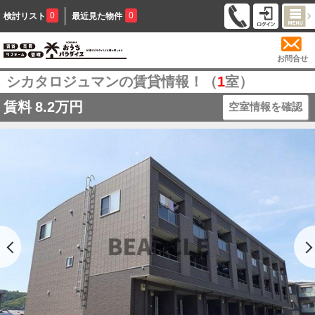
0
0
検討リスト
最近見た物件
お問合せ
シカタロジュマンの賃貸情報！（
1
室）
賃料
8.2万円
空室情報を確認