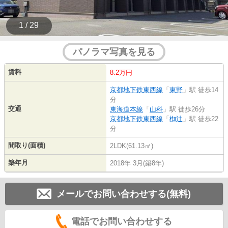
1 / 29
パノラマ写真を見る
賃料
8.2万円
京都地下鉄東西線
「
東野
」駅 徒歩14
分
交通
東海道本線
「
山科
」駅 徒歩26分
京都地下鉄東西線
「
椥辻
」駅 徒歩22
分
間取り(面積)
2LDK(61.13㎡)
築年月
2018年 3月(築8年)
メールでお問い合わせする(無料)
電話でお問い合わせする