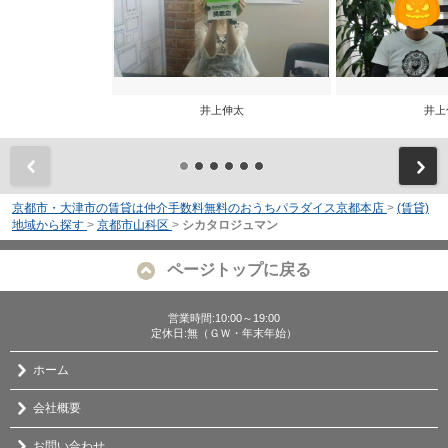
井上伸太
井上
前
京都市・大津市の賃貸は仲介手数料無料のおうちパラダイス京都本店
>
(賃貸)
地域から探す
>
京都市山科区
>
シカタロジュマン
ページトップに戻る
営業時間:10:00～19:00
定休日:無（ＧＷ・年末年始）
ホーム
会社概要
お問い合わせ