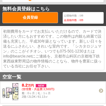
無料会員登録はこちら
公開物件数：
0
件
会員登録
会員物件数：
0
件
初期費用をカードでお支払いいただけるので、カードで決
済したい方にもおすすめです。この物件は内観も綺麗で設
備も充実した、平成30年築となっています。新しい日々を
送るにふさわしい、きれいな室内です。「シカタロジュマ
ン」のここがイチオシ。いつでも075-501-1230または
info@bearcle.netにご連絡を。京都市山科区の京都地下鉄
東西線東野周辺の物件情報のことなら、物件を豊富に扱っ
ている当社にお任せ下さい。
空室一覧
8.2
万
円
NEW
(管理費・共益費 3,500円)
敷：0ヶ月｜礼：1ヶ月
2階 / 2LDK / 61.13㎡