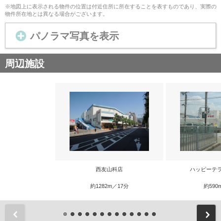
※地図上に表示される物件の位置は付近住所に所在することを表すものであり、実際の
物件所在地とは異なる場合がございます。
パノラマ写真を表示
周辺施設
西友山科店
ハッピーテ
約1282m／17分
約590
前