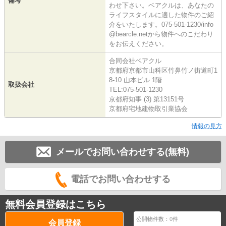
備考
わせ下さい。ベアクルは、あなたの
ライフスタイルに適した物件のご紹
介をいたします。075-501-1230/info
@bearcle.netから物件へのこだわり
をお伝えください。
合同会社ベアクル
京都府京都市山科区竹鼻竹ノ街道町1
8-10 山本ビル 1階
取扱会社
TEL:075-501-1230
京都府知事 (3) 第13151号
京都府宅地建物取引業協会
情報の見方
メールでお問い合わせする(無料)
電話でお問い合わせする
無料会員登録はこちら
公開物件数：
0
件
会員登録