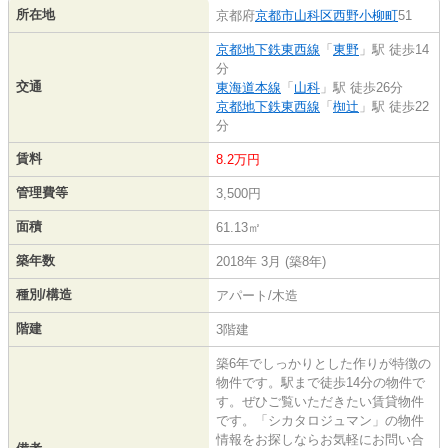
所在地
京都府
京都市山科区
西野小柳町
51
京都地下鉄東西線
「
東野
」駅 徒歩14
分
交通
東海道本線
「
山科
」駅 徒歩26分
京都地下鉄東西線
「
椥辻
」駅 徒歩22
分
賃料
8.2万円
管理費等
3,500円
面積
61.13㎡
築年数
2018年 3月 (築8年)
種別/構造
アパート/木造
階建
3階建
築6年でしっかりとした作りが特徴の
物件です。駅まで徒歩14分の物件で
す。ぜひご覧いただきたい賃貸物件
です。「シカタロジュマン」の物件
情報をお探しならお気軽にお問い合