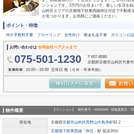
ンションです。3万円のお住まいで、新しい生活を
山科区エリアの京都地下鉄東西線椥辻付近で不動産
が見つかります。お気軽にご連絡ください。
ポイント・特徴
仲介手数料不要
フローリング
女性向け
敷金礼金不要
ガスコンロ
お問い合わせは
合同会社ベアクルまで
075-501-1230
〒607-8080
京都府京都市山科区竹鼻竹ノ街
10:00～19:00 定休日:無（ＧＷ・年末年始）
【マンション】
物件番号：65455065
情報更新日：20
物件概要
所在地
京都府
京都市山科区
西野山中鳥井町
92-2
京都地下鉄東西線
「
椥辻
」駅 徒歩20分