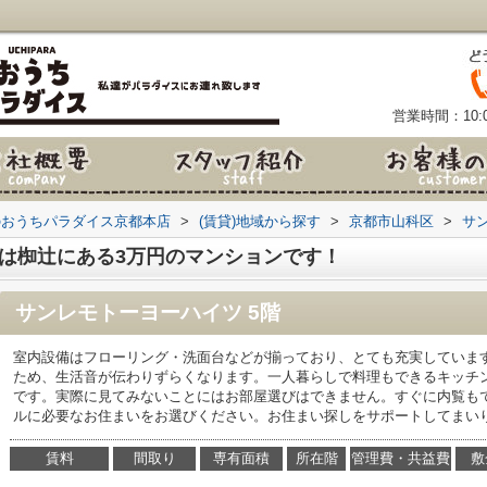
営業時間：10:0
のおうちパラダイス京都本店
>
(賃貸)地域から探す
>
京都市山科区
>
サ
1は椥辻にある3万円のマンションです！
サンレモトーヨーハイツ 5階
室内設備はフローリング・洗面台などが揃っており、とても充実していま
ため、生活音が伝わりずらくなります。一人暮らしで料理もできるキッチン
です。実際に見てみないことにはお部屋選びはできません。すぐに内覧も
ルに必要なお住まいをお選びください。お住まい探しをサポートしてまい
賃料
間取り
専有面積
所在階
管理費・共益費
敷