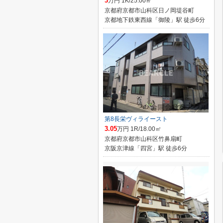
3
万円 1K/25.00㎡
京都府京都市山科区日ノ岡堤谷町
京都地下鉄東西線「御陵」駅 徒歩6分
第8長栄ヴィライースト
3.05
万円 1R/18.00㎡
京都府京都市山科区竹鼻扇町
京阪京津線「四宮」駅 徒歩6分