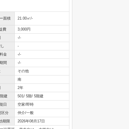
ニー面積
21.00㎡/-
益費
3,000円
引
-/-
増し
-
料金
-/-
期間
-/-
社
その他
南
間
2年
/階建
501/ 5階/ 5階建
能日
空家/即時
貸区分
仲介/一般
効期限
2026年08月17日