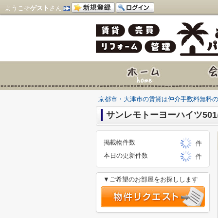
ようこそ
ゲスト
さん
京都市・大津市の賃貸は仲介手数料無料
サンレモトーヨーハイツ50
掲載物件数
件
本日の更新件数
件
▼ご希望のお部屋をお探しします