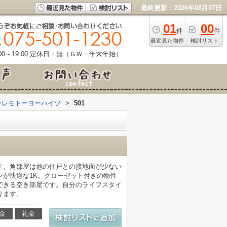
最終更新：2026年08月07日
01
00
件
件
最近見た物件
検討リスト
0～19:00
定休日：無（ＧＷ・年末年始）
ンレモトーヨーハイツ
>
501
す。角部屋は他の住戸との接地面が少ない
が快適な1K。クローゼット付きの物件
できる空き部屋です。自分のライフスタイ
ります。
金
礼金