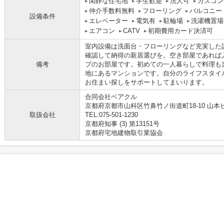
閑静な住宅地
学生歓迎
法人可
ガスコン
仲介手数料無料
フローリング
バルコニー
設備条件
エレベーター
電気有
駐輪場
洗濯機置場
エアコン
CATV
初期費用カード決済可
室内設備は洗面台・フローリングなど充実した
確認して納得の新居選びを。空き部屋であれば
備考
プのお部屋です。初めての一人暮らしで料理も
地にあるマンションです。自分のライフスタイ
お住まい探しをサポートしてまいります。
合同会社ベアクル
京都府京都市山科区竹鼻竹ノ街道町18-10 山本ビ
取扱会社
TEL:075-501-1230
京都府知事 (3) 第13151号
京都府宅地建物取引業協会