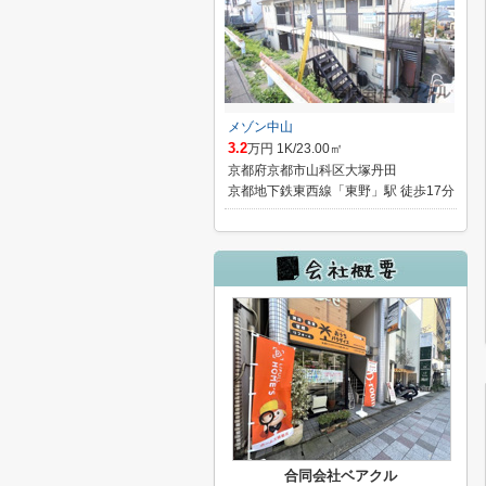
メゾン中山
3.2
万円 1K/23.00㎡
京都府京都市山科区大塚丹田
京都地下鉄東西線「東野」駅 徒歩17分
合同会社ベアクル