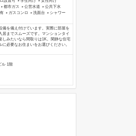
ロ設置可
学生向け
女性向け
都市ガス
公営水道
公共下水
有
ガスコンロ
洗面台
シャワー
設備を備え付けています。実際に部屋を
入居までスムーズです。マンションタイ
楽しみたいなら間取りは1K。閑静な住宅
ルに必要なお住まいをお選びください。
ル 1階