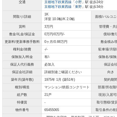
交通
京都地下鉄東西線
「
小野
」駅 徒歩24分
京都地下鉄東西線
「
東野
」駅 徒歩34分
1K
間取り/詳細
面積/バルコ
洋室 10.0帖
/
K 2.0帖
賃料
3万円
管理費・共
敷金/礼金/保証金
0万円/0万円/-
償却/敷
更新料/更新事務手数料
0ヶ月/0.88万円
敷金積み
権利金/雑費
-/-
駐車場/月額
保険加入/料金
有/-
保険名/保険
保証人代行義務
必加入
保証会
保証会社詳細
詳細別途ご確認ください
向き
築年月(築年数)
1975年 1月 (築51年)
契約期
種別/構造
マンション/鉄筋コンクリート
部屋/所在階
総戸数
21戸
現況/入居可
特優賃
-
取引態様/賃
物件番号
65455065
取引条件の有