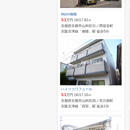
Wynn御陵
3.1
万円 1K/17.82㎡
京都府京都市山科区日ノ岡堤谷町
京阪京津線「御陵」駅 徒歩5分
ハイツコワフュール
3.1
万円 1K/17.10㎡
京都府京都市山科区四ノ宮川原町
京阪京津線「四宮」駅 徒歩2分