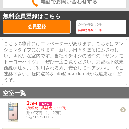
電話でお問い合わせする
無料会員登録はこちら
公開物件数：
0
件
会員登録
会員物件数：
0
件
こちらの物件にはエレベーターがあります。こちらはマン
ションタイプになります。新しい日々を送るにふさわし
い、きれいな室内です。当社イチオシの物件の「サンレモ
トーヨーハイツ」。ぜひ一度ご覧ください。京都地下鉄東
西線椥辻をよく利用される方、安心してベアクルにまでご
連絡下さい。疑問点等をinfo@bearcle.netから遠慮なくど
うぞ。
空室一覧
3
万
円
NEW
(管理費・共益費 3,000円)
敷：0万円｜礼：0万円
5階 / 1K / 21.00㎡