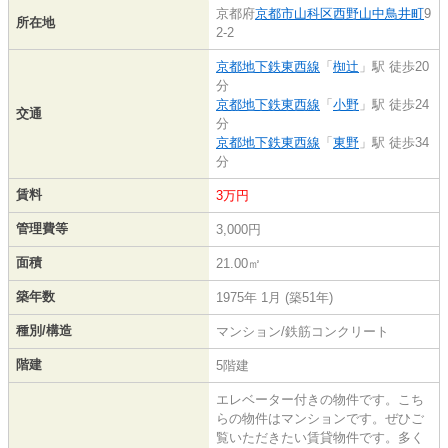
京都府
京都市山科区
西野山中鳥井町
9
所在地
2-2
京都地下鉄東西線
「
椥辻
」駅 徒歩20
分
京都地下鉄東西線
「
小野
」駅 徒歩24
交通
分
京都地下鉄東西線
「
東野
」駅 徒歩34
分
賃料
3万円
管理費等
3,000円
面積
21.00㎡
築年数
1975年 1月 (築51年)
種別/構造
マンション/鉄筋コンクリート
階建
5階建
エレベーター付きの物件です。こち
らの物件はマンションです。ぜひご
覧いただきたい賃貸物件です。多く