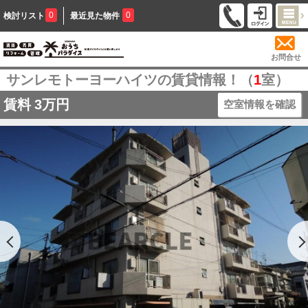
0
0
検討リスト
最近見た物件
お問合せ
サンレモトーヨーハイツの賃貸情報！（
1
室）
賃料
3万円
空室情報を確認