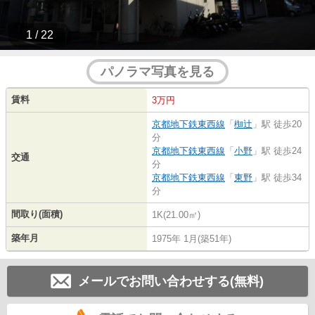
1 / 22
パノラマ写真を見る
賃料
3万円
京都地下鉄東西線
「
椥辻
」駅 徒歩20
分
京都地下鉄東西線
「
小野
」駅 徒歩24
交通
分
京都地下鉄東西線
「
東野
」駅 徒歩34
分
間取り(面積)
1K(21.00㎡)
築年月
1975年 1月(築51年)
メールでお問い合わせする(無料)