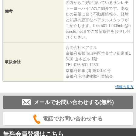
の方からご好評頂いているサンレモ
トーヨーハイツのご紹介です。あな
備考
たの希望に合う不動産情報を、経験
と知識の豊富なベアクルスタッフが
ご紹介します。075-501-1230/info@b
earcle.netまでご希望条件をお申し付
けください。
合同会社ベアクル
京都府京都市山科区竹鼻竹ノ街道町1
8-10 山本ビル 1階
取扱会社
TEL:075-501-1230
京都府知事 (3) 第13151号
京都府宅地建物取引業協会
情報の見方
メールでお問い合わせする(無料)
電話でお問い合わせする
無料会員登録はこちら