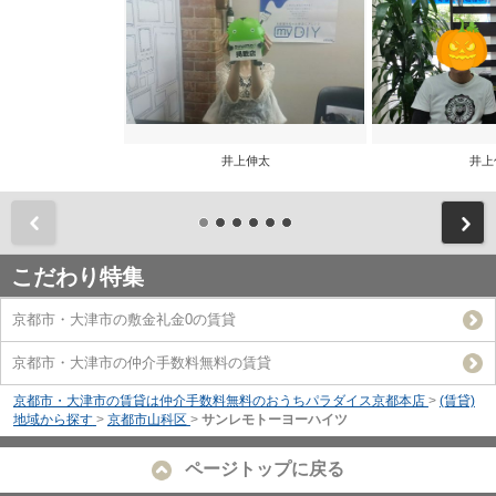
井上伸太
井上
前
こだわり特集
京都市・大津市の敷金礼金0の賃貸
京都市・大津市の仲介手数料無料の賃貸
京都市・大津市の賃貸は仲介手数料無料のおうちパラダイス京都本店
>
(賃貸)
地域から探す
>
京都市山科区
>
サンレモトーヨーハイツ
ページトップに戻る