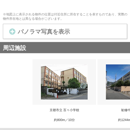
※地図上に表示される物件の位置は付近住所に所在することを表すものであり、実際の
物件所在地とは異なる場合がございます。
パノラマ写真を表示
周辺施設
京都市立 百々小学校
勧修
約800m／10分
約1244