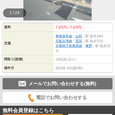
1 / 24
賃料
7.3万円～7.4万円
東海道本線
「
山科
」駅 徒歩14分
京阪京津線
「
四宮
」駅 徒歩11分
交通
京都地下鉄東西線
「
東野
」駅 徒歩10
分
間取り(面積)
1DK(28.22㎡)
築年月
2023年 8月(築3年)
メールでお問い合わせする(無料)
電話でお問い合わせする
無料会員登録はこちら