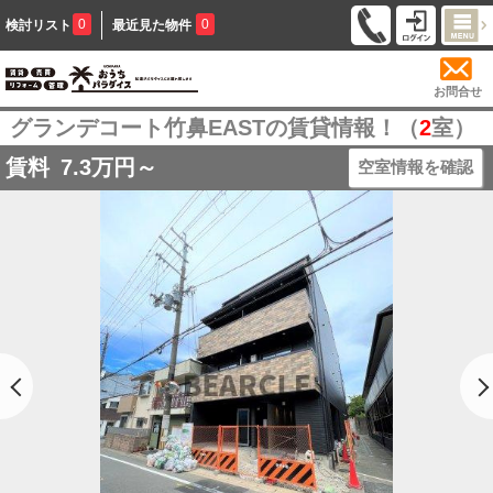
0
0
検討リスト
最近見た物件
お問合せ
グランデコート竹鼻EASTの賃貸情報！（
2
室）
賃料
7.3
万円～
空室情報を確認