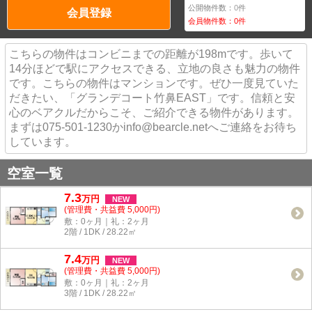
公開物件数：
0
件
会員登録
会員物件数：
0
件
こちらの物件はコンビニまでの距離が198mです。歩いて
14分ほどで駅にアクセスできる、立地の良さも魅力の物件
です。こちらの物件はマンションです。ぜひ一度見ていた
だきたい、「グランデコート竹鼻EAST」です。信頼と安
心のベアクルだからこそ、ご紹介できる物件があります。
まずは075-501-1230かinfo@bearcle.netへご連絡をお待ち
しています。
空室一覧
7.3
万
円
NEW
(管理費・共益費 5,000円)
敷：0ヶ月｜礼：2ヶ月
2階 / 1DK / 28.22㎡
7.4
万
円
NEW
(管理費・共益費 5,000円)
敷：0ヶ月｜礼：2ヶ月
3階 / 1DK / 28.22㎡