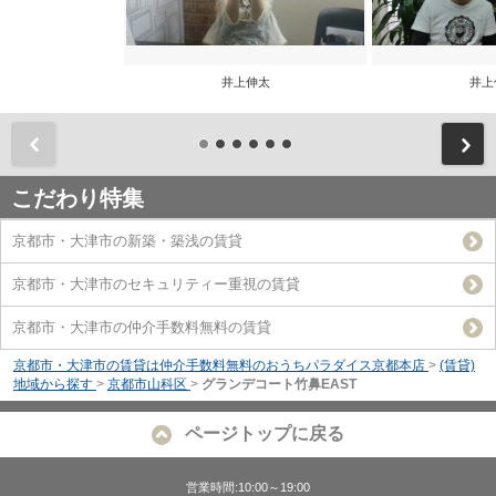
井上伸太
井上
前
こだわり特集
京都市・大津市の新築・築浅の賃貸
京都市・大津市のセキュリティー重視の賃貸
京都市・大津市の仲介手数料無料の賃貸
京都市・大津市の賃貸は仲介手数料無料のおうちパラダイス京都本店
>
(賃貸)
地域から探す
>
京都市山科区
>
グランデコート竹鼻EAST
ページトップに戻る
営業時間:10:00～19:00