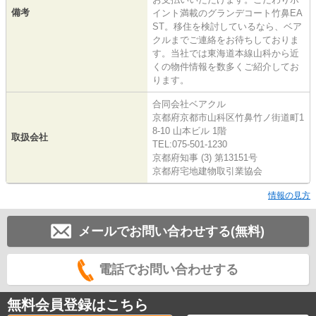
備考
イント満載のグランデコート竹鼻EA
ST。移住を検討しているなら、ベア
クルまでご連絡をお待ちしておりま
す。当社では東海道本線山科から近
くの物件情報を数多くご紹介してお
ります。
合同会社ベアクル
京都府京都市山科区竹鼻竹ノ街道町1
8-10 山本ビル 1階
取扱会社
TEL:075-501-1230
京都府知事 (3) 第13151号
京都府宅地建物取引業協会
情報の見方
メールでお問い合わせする(無料)
電話でお問い合わせする
無料会員登録はこちら