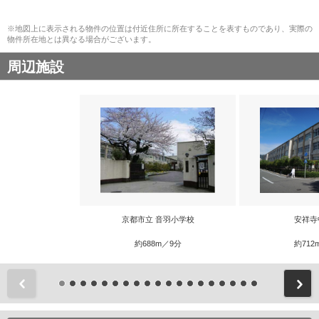
※地図上に表示される物件の位置は付近住所に所在することを表すものであり、実際の
物件所在地とは異なる場合がございます。
周辺施設
京都市立 音羽小学校
安祥寺
約688m／9分
約712
前