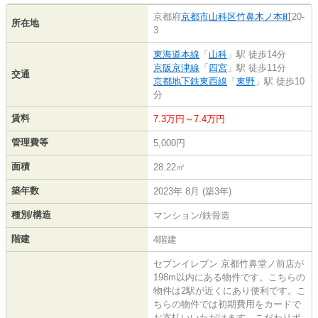
京都府
京都市山科区
竹鼻木ノ本町
20-
所在地
3
東海道本線
「
山科
」駅 徒歩14分
京阪京津線
「
四宮
」駅 徒歩11分
交通
京都地下鉄東西線
「
東野
」駅 徒歩10
分
賃料
7.3万円～7.4万円
管理費等
5,000円
面積
28.22㎡
築年数
2023年 8月 (築3年)
種別/構造
マンション/鉄骨造
階建
4階建
セブンイレブン 京都竹鼻堂ノ前店が
198m以内にある物件です。こちらの
物件は2駅が近くにあり便利です。こ
ちらの物件では初期費用をカードで
お支払いいただけます。こだわりポ