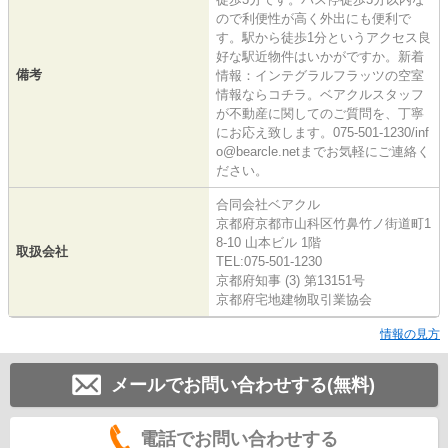
ので利便性が高く外出にも便利で
す。駅から徒歩1分というアクセス良
好な駅近物件はいかがですか。新着
備考
情報：インテグラルフラッツの空室
情報ならコチラ。ベアクルスタッフ
が不動産に関してのご質問を、丁寧
にお応え致します。075-501-1230/inf
o@bearcle.netまでお気軽にご連絡く
ださい。
合同会社ベアクル
京都府京都市山科区竹鼻竹ノ街道町1
8-10 山本ビル 1階
取扱会社
TEL:075-501-1230
京都府知事 (3) 第13151号
京都府宅地建物取引業協会
情報の見方
メールでお問い合わせする(無料)
電話でお問い合わせする