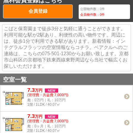
無料会員登録はこちら
公開物件数：
0
件
会員登録
会員物件数：
0
件
こばと保育園まで徒歩3分と気軽に通うことができます。
利用可能な駅が2駅あり、利便性の高い物件です。周辺に
は、徒歩1分で利用できる駅があります。新着情報：イン
テグラルフラッツの空室情報ならコチラ。ベアクルへのご
連絡は、こちらの075-501-1230からお願い致します。京都
市山科区の京都地下鉄東西線東野周辺なら当社で幅広くお
探しいただけます。
空室一覧
7.3
万
円
NEW
(管理費・共益費 7,000円)
敷：0万円｜礼：10万円
1階 / 1LDK / 40.07㎡
7.3
万
円
NEW
(管理費・共益費 7,000円)
敷：0ヶ月｜礼：10万円
2階 / 1LDK / 40.07㎡