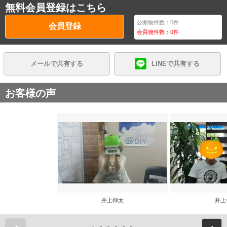
無料会員登録はこちら
公開物件数：
0
件
会員登録
会員物件数：
0
件
メールで共有する
LINEで共有する
お客様の声
井上伸太
井上