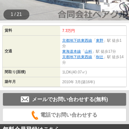
1 / 21
賃料
7.3万円
京都地下鉄東西線
「
東野
」駅 徒歩1
分
交通
東海道本線
「
山科
」駅 徒歩17分
京都地下鉄東西線
「
椥辻
」駅 徒歩14
分
間取り(面積)
1LDK(40.07㎡)
築年月
2010年 3月(築16年)
メールでお問い合わせする(無料)
電話でお問い合わせする