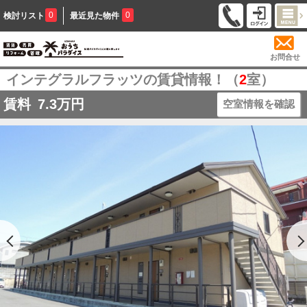
0
0
検討リスト
最近見た物件
お問合せ
インテグラルフラッツの賃貸情報！（
2
室）
賃料
7.3
万円
空室情報を確認