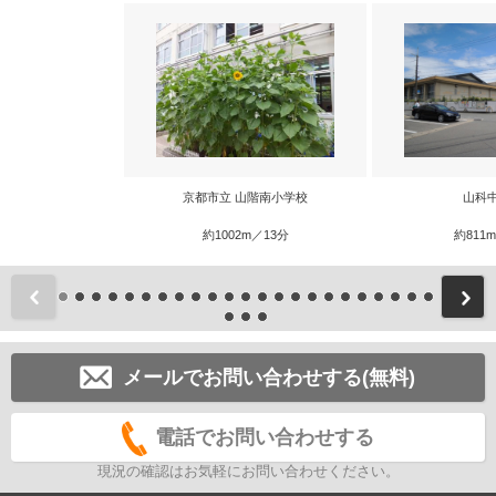
京都市立 山階南小学校
山科
約1002m／13分
約811
前
メールでお問い合わせする(無料)
電話でお問い合わせする
現況の確認はお気軽にお問い合わせください。