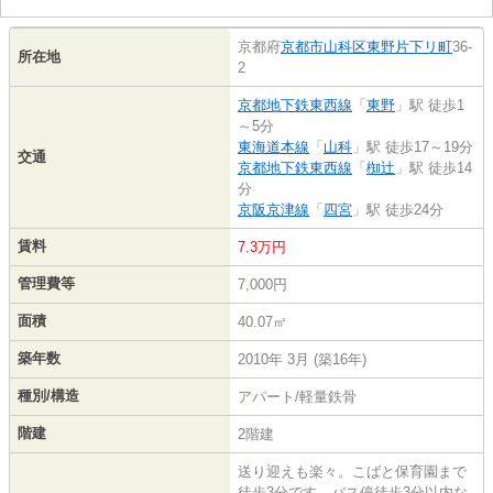
京都府
京都市山科区
東野片下リ町
36-
所在地
2
京都地下鉄東西線
「
東野
」駅 徒歩1
～5分
東海道本線
「
山科
」駅 徒歩17～19分
交通
京都地下鉄東西線
「
椥辻
」駅 徒歩14
分
京阪京津線
「
四宮
」駅 徒歩24分
賃料
7.3万円
管理費等
7,000円
面積
40.07㎡
築年数
2010年 3月 (築16年)
種別/構造
アパート/軽量鉄骨
階建
2階建
送り迎えも楽々。こばと保育園まで
徒歩3分です。バス停徒歩3分以内な