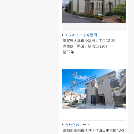
エヌキュート今堅田Ⅰ
滋賀県大津市今堅田１丁目12-25
湖西線「堅田」駅 徒歩19分
築22年
うたたねコート
京都府京都市伏見区竹田田中宮町43-3