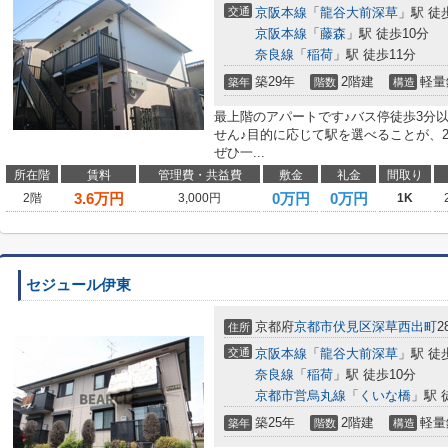
交通
京阪本線
「
龍谷大前深草
」駅 徒
京阪本線
「
藤森
」駅 徒歩10分
奈良線
「
稲荷
」駅 徒歩11分
築29年
2階建
軽量
築年
階数
構造
最上階のアパートです♪バス停徒歩3分
せん♪目的に応じて駅を選べることが、
ぜひ一...
所在階
賃料
管理費・共益費
敷金
礼金
間取り
3.6
万円
0万円
0万円
2階
3,000円
1K
セジュール伊東
京都府
京都市伏見区
深草西出町
2
住所
交通
京阪本線
「
龍谷大前深草
」駅 徒
奈良線
「
稲荷
」駅 徒歩10分
京都市営烏丸線
「
くいな橋
」駅 
築25年
2階建
軽量
築年
階数
構造