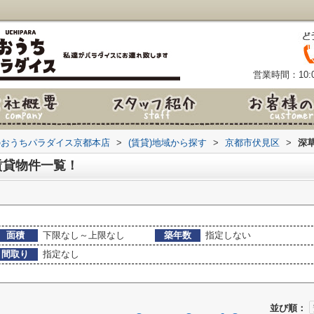
営業時間：10:0
のおうちパラダイス京都本店
>
(賃貸)地域から探す
>
京都市伏見区
>
深
賃貸物件一覧！
面積
下限なし～上限なし
築年数
指定しない
間取り
指定なし
並び順：