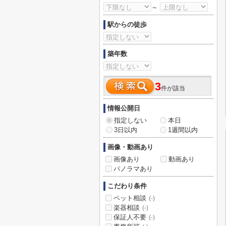
～
駅からの徒歩
築年数
3
件が該当
情報公開日
指定しない
本日
3日以内
1週間以内
画像・動画あり
画像あり
動画あり
パノラマあり
こだわり条件
ペット相談
(-)
楽器相談
(-)
保証人不要
(-)