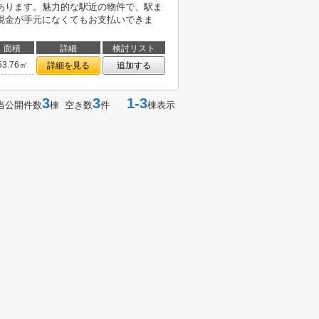
あります。魅力的な駅近の物件で、駅ま
現金が手元になくてもお支払いできま
面積
詳細
検討リスト
53.76㎡
詳細を見る
追加する
3
3
1-3
当公開件数
棟 空き数
件
棟表示