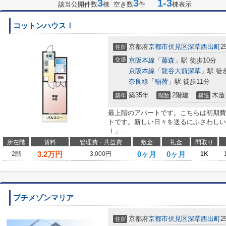
3
3
1-3
該当公開件数
棟 空き数
件
棟表示
コットンハウスⅠ
京都府
京都市伏見区
深草西出町
2
住所
交通
京阪本線
「
藤森
」駅 徒歩10分
京阪本線
「
龍谷大前深草
」駅 徒
奈良線
「
稲荷
」駅 徒歩11分
築35年
2階建
木造
築年
階数
構造
最上階のアパートです。こちらは初期費
トです。新しい日々を送るにふさわしい
Ⅰ」...
所在階
賃料
管理費・共益費
敷金
礼金
間取り
3.2
万円
0ヶ月
0ヶ月
2階
3,000円
1K
プチメゾンマリア
京都府
京都市伏見区
深草西出町
2
住所