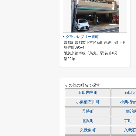
グランレブリー新町
京都府京都市下京区新町通綾小路下る
船鉾町395-4
阪急京都本線「烏丸」駅 徒歩6分
築22年
その他の町名で探す
石田内里町
石田大
小栗栖石川町
小栗栖岩
景勝町
鍛冶
北浜町
京町１
久我東町
久我石