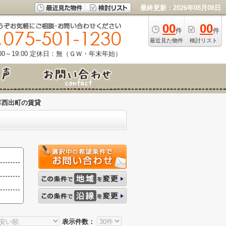
最終更新：2026年08月08日
00
00
件
件
最近見た物件
検討リスト
0～19:00
定休日：無（ＧＷ・年末年始）
草西出町の賃貸
表示件数：