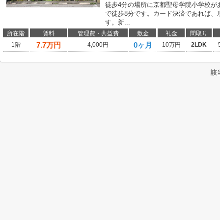
徒歩4分の場所に京都聖母学院小学校が
で徒歩8分です。カード決済であれば、
す。新...
所在階
賃料
管理費・共益費
敷金
礼金
間取り
7.7
万円
0ヶ月
1階
4,000円
10万円
2LDK
該