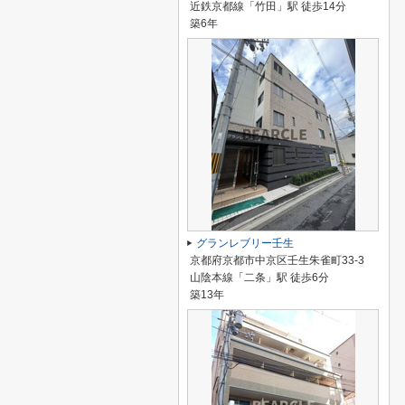
近鉄京都線「竹田」駅 徒歩14分
築6年
グランレブリー壬生
京都府京都市中京区壬生朱雀町33-3
山陰本線「二条」駅 徒歩6分
築13年