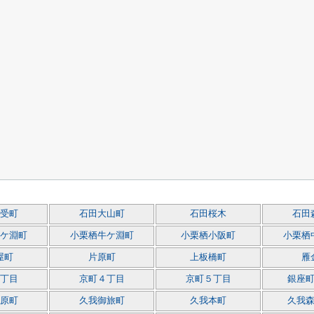
受町
石田大山町
石田桜木
石田
ケ淵町
小栗栖牛ケ淵町
小栗栖小阪町
小栗栖
屋町
片原町
上板橋町
雁
丁目
京町４丁目
京町５丁目
銀座
原町
久我御旅町
久我本町
久我