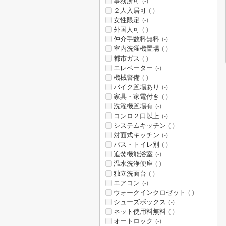
事務所可
(-)
２人入居可
(-)
女性限定
(-)
外国人可
(-)
仲介手数料無料
(-)
室内洗濯機置場
(-)
都市ガス
(-)
エレベーター
(-)
機械警備
(-)
バイク置場あり
(-)
家具・家電付き
(-)
洗濯機置場有
(-)
コンロ２口以上
(-)
システムキッチン
(-)
対面式キッチン
(-)
バス・トイレ別
(-)
追焚機能浴室
(-)
温水洗浄便座
(-)
独立洗面台
(-)
エアコン
(-)
ウォークインクロゼット
(-)
シューズボックス
(-)
ネット使用料無料
(-)
オートロック
(-)