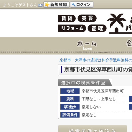
ようこそ
ゲスト
さん
京都市・大津市の賃貸は仲介手数料無料
京都市伏見区深草西出町の
地域
京都市伏見区深草西出町
賃料
下限なし～上限なし
駅徒歩
指定しない
設備条件
指定なし