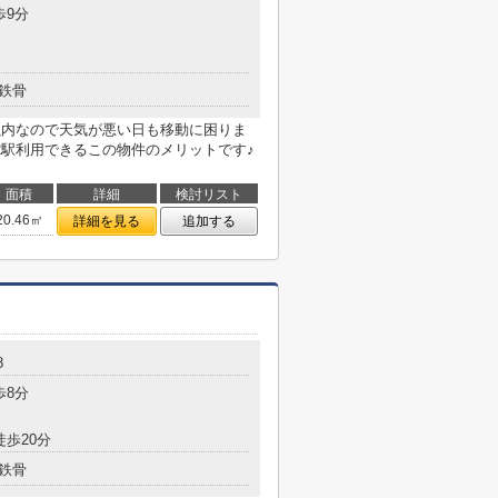
歩9分
鉄骨
以内なので天気が悪い日も移動に困りま
2駅利用できるこの物件のメリットです♪
面積
詳細
検討リスト
20.46㎡
詳細を見る
追加する
8
歩8分
徒歩20分
鉄骨