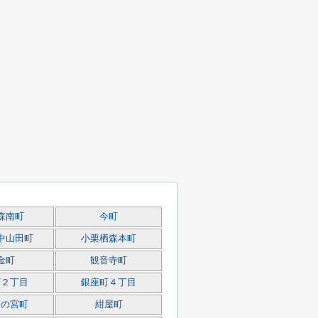
森南町
今町
中山田町
小栗栖森本町
金町
観音寺町
町２丁目
銀座町４丁目
森の宮町
紺屋町