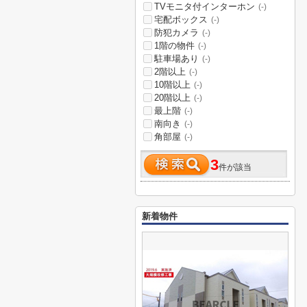
TVモニタ付インターホン
(-)
宅配ボックス
(-)
防犯カメラ
(-)
1階の物件
(-)
駐車場あり
(-)
2階以上
(-)
10階以上
(-)
20階以上
(-)
最上階
(-)
南向き
(-)
角部屋
(-)
3
件が該当
新着物件