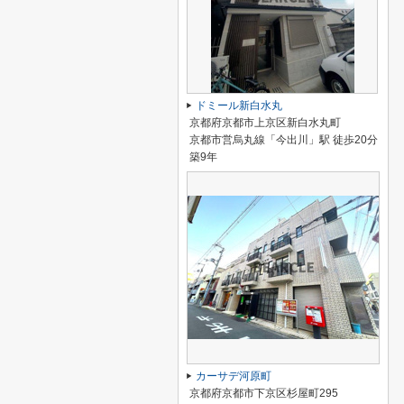
ドミール新白水丸
京都府京都市上京区新白水丸町
京都市営烏丸線「今出川」駅 徒歩20分
築9年
カーサデ河原町
京都府京都市下京区杉屋町295