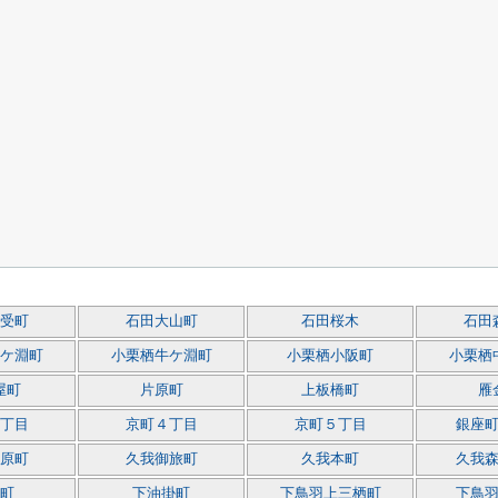
受町
石田大山町
石田桜木
石田
ケ淵町
小栗栖牛ケ淵町
小栗栖小阪町
小栗栖
屋町
片原町
上板橋町
雁
丁目
京町４丁目
京町５丁目
銀座
原町
久我御旅町
久我本町
久我
町
下油掛町
下鳥羽上三栖町
下鳥