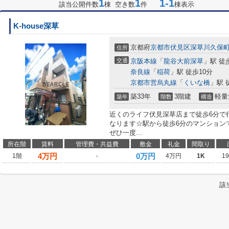
1
1
1-1
該当公開件数
棟 空き数
件
棟表示
K-house深草
京都府
京都市伏見区
深草川久保
住所
交通
京阪本線
「
龍谷大前深草
」駅 徒
奈良線
「
稲荷
」駅 徒歩10分
京都市営烏丸線
「
くいな橋
」駅 
築33年
3階建
軽量
築年
階数
構造
近くのライフ伏見深草店まで徒歩6分で
なります☆駅から徒歩6分のマンション
ぜひ一度...
所在階
賃料
管理費・共益費
敷金
礼金
間取り
4
万円
0万円
1階
-
4万円
1K
1
該