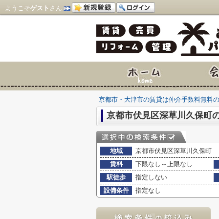
ようこそ
ゲスト
さん
京都市・大津市の賃貸は仲介手数料無料
京都市伏見区深草川久保町
地域
京都市伏見区深草川久保町
賃料
下限なし～上限なし
駅徒歩
指定しない
設備条件
指定なし