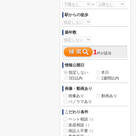
～
駅からの徒歩
築年数
1
件が該当
情報公開日
指定しない
本日
3日以内
1週間以内
画像・動画あり
画像あり
動画あり
パノラマあり
こだわり条件
ペット相談
(-)
楽器相談
(-)
保証人不要
(-)