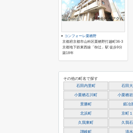
コンフォーレ栗栖野
京都府京都市山科区栗栖野打越町36-3
京都地下鉄東西線「椥辻」駅 徒歩9分
築18年
その他の町名で探す
石田内里町
石田大
小栗栖石川町
小栗栖岩
景勝町
鍛冶
北浜町
京町１
久我東町
久我石
讃岐町
清水