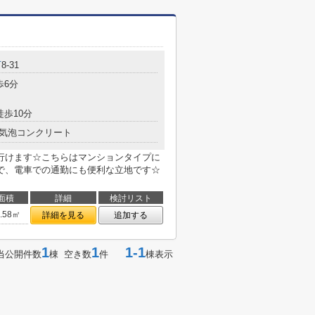
町
8-31
歩6分
徒歩10分
気泡コンクリート
行けます☆こちらはマンションタイプに
で、電車での通勤にも便利な立地です☆
面積
詳細
検討リスト
9.58㎡
詳細を見る
追加する
1
1
1-1
当公開件数
棟 空き数
件
棟表示