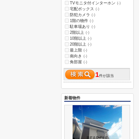
TVモニタ付インターホン
(-)
宅配ボックス
(-)
防犯カメラ
(-)
1階の物件
(-)
駐車場あり
(-)
2階以上
(-)
10階以上
(-)
20階以上
(-)
最上階
(-)
南向き
(-)
角部屋
(-)
1
件が該当
新着物件