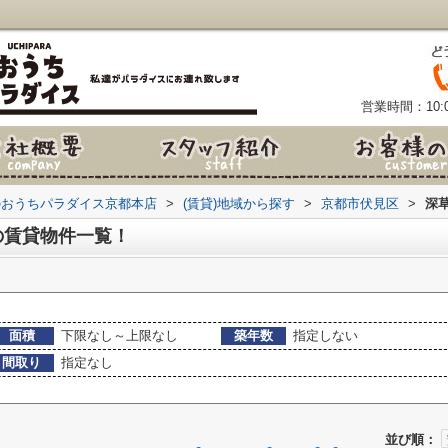
営業時間：10:0
のおうちパラダイス京都本店
>
(賃貸)地域から探す
>
京都市伏見区
>
深
の賃貸物件一覧！
面積
下限なし～上限なし
築年数
指定しない
間取り
指定なし
並び順：