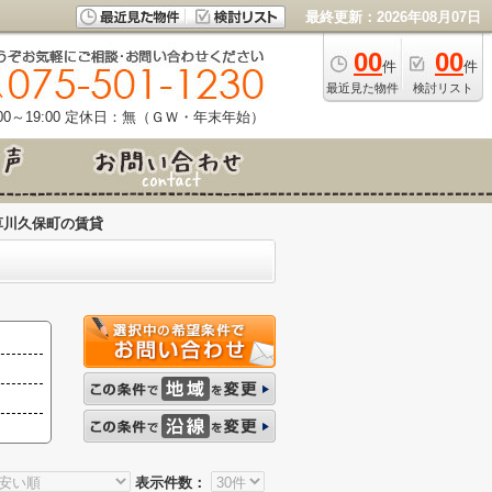
最終更新：2026年08月07日
00
00
件
件
最近見た物件
検討リスト
0～19:00
定休日：無（ＧＷ・年末年始）
草川久保町の賃貸
表示件数：