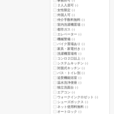
事務所可
(-)
２人入居可
(-)
女性限定
(-)
外国人可
(-)
仲介手数料無料
(-)
室内洗濯機置場
(-)
都市ガス
(-)
エレベーター
(-)
機械警備
(-)
バイク置場あり
(-)
家具・家電付き
(-)
洗濯機置場有
(-)
コンロ２口以上
(-)
システムキッチン
(-)
対面式キッチン
(-)
バス・トイレ別
(-)
追焚機能浴室
(-)
温水洗浄便座
(-)
独立洗面台
(-)
エアコン
(-)
ウォークインクロゼット
(-)
シューズボックス
(-)
ネット使用料無料
(-)
オートロック
(-)