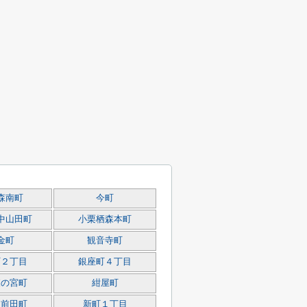
森南町
今町
中山田町
小栗栖森本町
金町
観音寺町
町２丁目
銀座町４丁目
森の宮町
紺屋町
羽前田町
新町１丁目