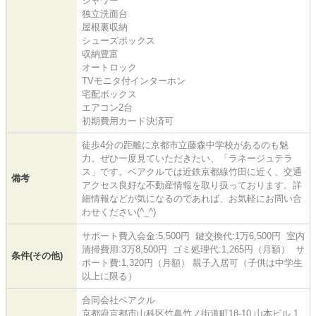
シャワー
独立洗面台
屋根裏収納
シューズボックス
収納豊富
オートロック
TVモニタ付インターホン
宅配ボックス
エアコン2台
初期費用カード決済可
徒歩4分の距離に京都市立藤森中学校があるのも魅
力。ぜひ一度見ていただきたい、「ラネージュテラ
ス」です。ベアクルでは近鉄京都線竹田に近く、交通
備考
アクセス良好な不動産情報を取り扱っております。詳
細情報などが気になるのであれば、お気軽にお問い合
わせください(^_^)
サポート費入会金:5,500円 鍵交換代:1万6,500円 室内
清掃費用:3万8,500円 ゴミ処理代:1,265円（月額） サ
条件(その他)
ポート費:1,320円（月額） 親子入居可（子供は中学生
以上に限る）
合同会社ベアクル
京都府京都市山科区竹鼻竹ノ街道町18-10 山本ビル 1