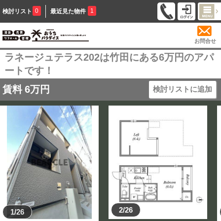
0
1
検討リスト
最近見た物件
お問合せ
ラネージュテラス202は竹田にある6万円のアパ
ートです！
賃料
6
万円
検討リストに追加
2/26
1/26