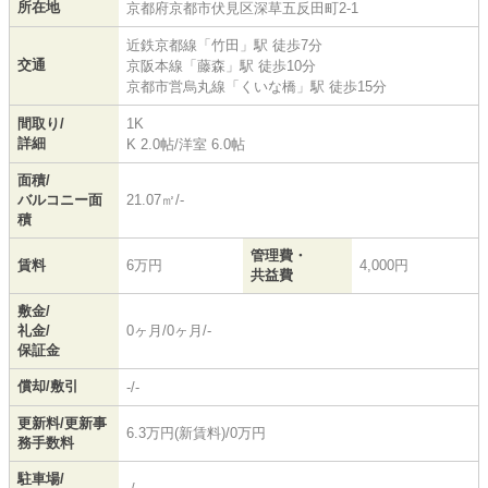
所在地
京都府
京都市伏見区
深草五反田町
2-1
近鉄京都線
「
竹田
」駅 徒歩7分
交通
京阪本線
「
藤森
」駅 徒歩10分
京都市営烏丸線
「
くいな橋
」駅 徒歩15分
間取り/
1K
詳細
K 2.0帖
/
洋室 6.0帖
面積/
バルコニー面
21.07㎡/-
積
管理費・
賃料
6万円
4,000円
共益費
敷金/
礼金/
0ヶ月/0ヶ月/-
保証金
償却/敷引
-/-
更新料/更新事
6.3万円(新賃料)/0万円
務手数料
駐車場/