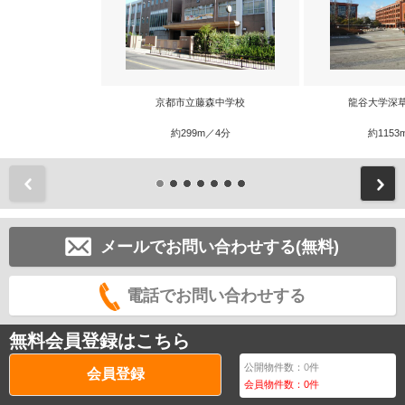
京都市立藤森中学校
龍谷大学深
約299m／4分
約1153
前
メールでお問い合わせする(無料)
電話でお問い合わせする
無料会員登録はこちら
公開物件数：
0
件
会員登録
会員物件数：
0
件