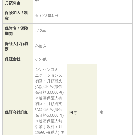
-/-
月額料金
保険加入 / 料
有 / 20,000円
金
保険名 / 保険
- / 2年
期間
保証人代行義
必加入
務
保証会社
その他
シンケンコミュ
ニケーションズ
初回：月額総支
払額×30％(最低
保証料30,000円)
※連帯保証人有
初回：月額総支
払額×50％(最低
保証会社詳細
向き
南
保証料50,000円)
※連帯保証人無
引落手数料：月
額660円(税込) 更