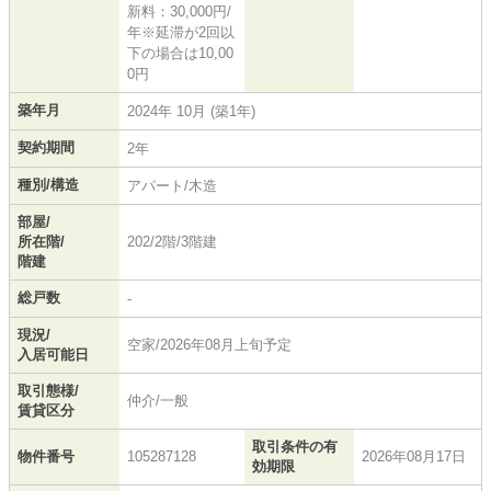
新料：30,000円/
年※延滞が2回以
下の場合は10,00
0円
築年月
2024年 10月 (築1年)
契約期間
2年
種別/構造
アパート/木造
部屋/
所在階/
202/2階/3階建
階建
総戸数
-
現況/
空家/2026年08月上旬予定
入居可能日
取引態様/
仲介/一般
賃貸区分
取引条件の有
物件番号
105287128
2026年08月17日
効期限