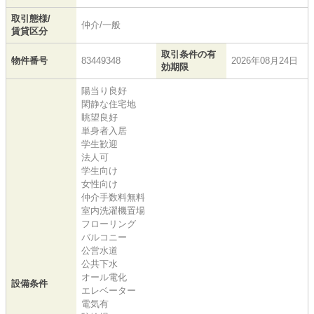
取引態様/
仲介/一般
賃貸区分
取引条件の有
物件番号
83449348
2026年08月24日
効期限
陽当り良好
閑静な住宅地
眺望良好
単身者入居
学生歓迎
法人可
学生向け
女性向け
仲介手数料無料
室内洗濯機置場
フローリング
バルコニー
公営水道
公共下水
オール電化
設備条件
エレベーター
電気有