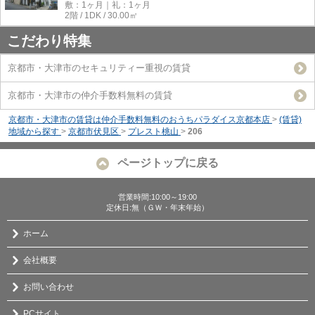
敷：1ヶ月｜礼：1ヶ月
2階 / 1DK / 30.00㎡
こだわり特集
京都市・大津市のセキュリティー重視の賃貸
京都市・大津市の仲介手数料無料の賃貸
京都市・大津市の賃貸は仲介手数料無料のおうちパラダイス京都本店
>
(賃貸)
地域から探す
>
京都市伏見区
>
プレスト桃山
>
206
ページトップに戻る
営業時間:10:00～19:00
定休日:無（ＧＷ・年末年始）
ホーム
会社概要
お問い合わせ
PCサイト