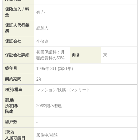
保険加入 / 料
有 / -
金
保証人代行義
必加入
務
保証会社
全保連
初回保証料：月
保証会社詳細
向き
東
額総賃料の50%
築年月
1995年 3月 (築31年)
契約期間
2年
種別/構造
マンション/鉄筋コンクリート
部屋/
所在階/
206/2階/5階建
階建
総戸数
-
現況/
居住中/相談
入居可能日