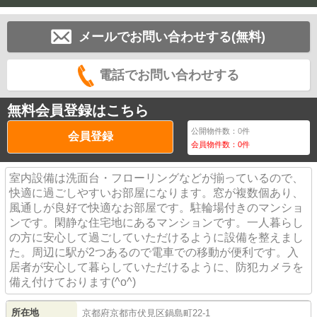
メールでお問い合わせする(無料)
電話でお問い合わせする
無料会員登録はこちら
公開物件数：
0
件
会員登録
会員物件数：
0
件
室内設備は洗面台・フローリングなどが揃っているので、
快適に過ごしやすいお部屋になります。窓が複数個あり、
風通しが良好で快適なお部屋です。駐輪場付きのマンショ
ンです。閑静な住宅地にあるマンションです。一人暮らし
の方に安心して過ごしていただけるように設備を整えまし
た。周辺に駅が2つあるので電車での移動が便利です。入
居者が安心して暮らしていただけるように、防犯カメラを
備え付けております(^o^)
所在地
京都府
京都市伏見区
鍋島町
22-1