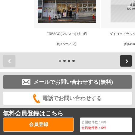
FRESCO(フレスコ) 桃山店
ダイコクドラッ
約372m／5分
約449
前
メールでお問い合わせする(無料)
電話でお問い合わせする
無料会員登録はこちら
公開物件数：
0
件
会員登録
会員物件数：
0
件