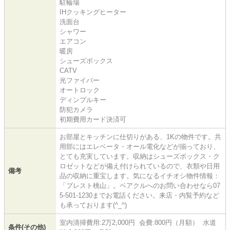
駐輪場
IHクッキングヒーター
洗面台
シャワー
エアコン
暖房
シューズボックス
CATV
光ファイバー
オートロック
ディンプルキー
防犯カメラ
初期費用カード決済可
お部屋とキッチンに仕切りがある、1Kの物件です。共
用部にはエレベータ・オール電化などが揃っており、
とても充実しています。収納はシューズボックス・ク
ロゼットなどが備え付けられているので、衣類や日用
備考
品の収納に重宝します。気になるイチオシ物件情報：
「プレスト桃山」。ベアクルへのお問い合わせなら07
5-501-1230までお電話ください。来店・内覧予約など
も承っております(^_^)
室内清掃費用:2万2,000円 会費:800円（月額） 水道
条件(その他)