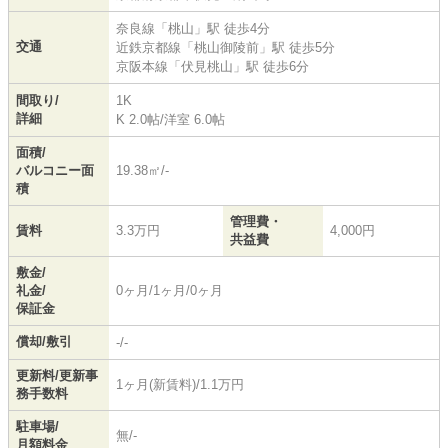
奈良線
「
桃山
」駅 徒歩4分
交通
近鉄京都線
「
桃山御陵前
」駅 徒歩5分
京阪本線
「
伏見桃山
」駅 徒歩6分
間取り/
1K
詳細
K 2.0帖
/
洋室 6.0帖
面積/
バルコニー面
19.38㎡/-
積
管理費・
賃料
3.3万円
4,000円
共益費
敷金/
礼金/
0ヶ月/1ヶ月/0ヶ月
保証金
償却/敷引
-/-
更新料/更新事
1ヶ月(新賃料)/1.1万円
務手数料
駐車場/
無/-
月額料金