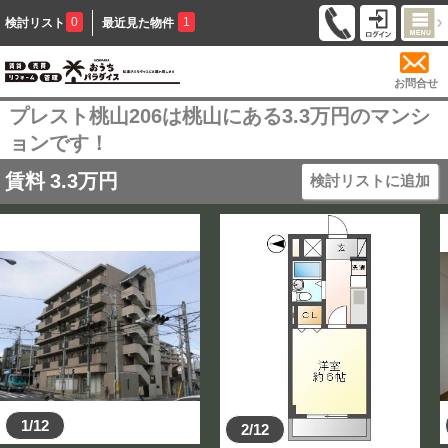
0
1
検討リスト
最近見た物件
お問合せ
プレスト桃山206は桃山にある3.3万円のマンシ
ョンです！
賃料
3.3
万円
検討リストに追加
1/12
2/12