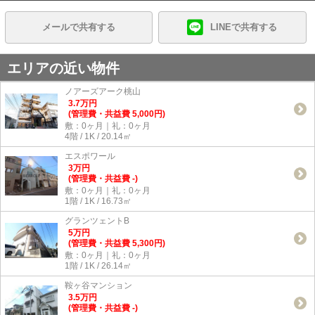
メールで共有する
LINEで共有する
エリアの近い物件
ノアーズアーク桃山
3.7
万
円
(管理費・共益費 5,000円)
敷：0ヶ月｜礼：0ヶ月
4階 / 1K / 20.14㎡
エスポワール
3
万
円
(管理費・共益費 -)
敷：0ヶ月｜礼：0ヶ月
1階 / 1K / 16.73㎡
グランツェントB
5
万
円
(管理費・共益費 5,300円)
敷：0ヶ月｜礼：0ヶ月
1階 / 1K / 26.14㎡
鞍ヶ谷マンション
3.5
万
円
(管理費・共益費 -)