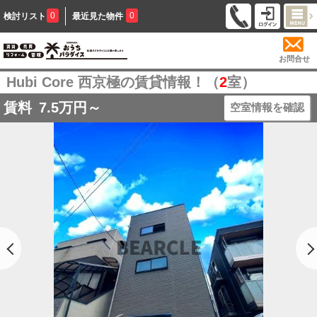
0
0
検討リスト
最近見た物件
お問合せ
Hubi Core 西京極の賃貸情報！（
2
室）
賃料
7.5
万円～
空室情報を確認