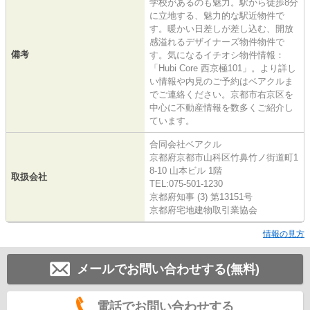
学校があるのも魅力。駅から徒歩8分
に立地する、魅力的な駅近物件で
す。暖かい日差しが差し込む、開放
感溢れるデザイナーズ物件物件で
備考
す。気になるイチオシ物件情報：
「Hubi Core 西京極101」。より詳し
い情報や内見のご予約はベアクルま
でご連絡ください。京都市右京区を
中心に不動産情報を数多くご紹介し
ています。
合同会社ベアクル
京都府京都市山科区竹鼻竹ノ街道町1
8-10 山本ビル 1階
取扱会社
TEL:075-501-1230
京都府知事 (3) 第13151号
京都府宅地建物取引業協会
情報の見方
メールでお問い合わせする(無料)
電話でお問い合わせする