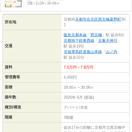
2階 / 1LDK / 30.08㎡
京都府
京都市右京区
西京極葛野町
30-
所在地
2
阪急京都本線
「
西京極
」駅 徒歩8分
京都地下鉄東西線
「
太秦天神川
」
交通
駅 徒歩19分
京福電気鉄道嵐山本線
「
山ノ内
」
駅 徒歩22分
賃料
7.5万円～7.8万円
管理費等
4,000円
面積
29.00㎡～30.08㎡
築年数
2026年 6月 (新築)
種別/構造
アパート/木造
階建
3階建
徒歩17分の距離に京都市立西京極中