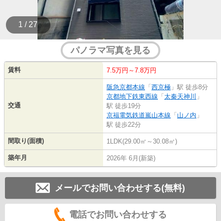
1 / 27
パノラマ写真を見る
賃料
7.5万円～7.8万円
阪急京都本線
「
西京極
」駅 徒歩8分
京都地下鉄東西線
「
太秦天神川
」
交通
駅 徒歩19分
京福電気鉄道嵐山本線
「
山ノ内
」
駅 徒歩22分
間取り(面積)
1LDK(29.00㎡～30.08㎡)
築年月
2026年 6月(新築)
メールでお問い合わせする(無料)
電話でお問い合わせする