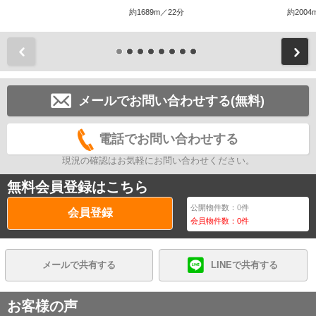
約1689m／22分
約2004
前
メールでお問い合わせする(無料)
電話でお問い合わせする
現況の確認はお気軽にお問い合わせください。
無料会員登録はこちら
公開物件数：
0
件
会員登録
会員物件数：
0
件
メールで共有する
LINEで共有する
お客様の声