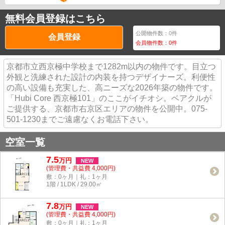
無料会員登録はこちら
公開物件数：
0
件
会員登録
会員物件数：
0
件
京都市立西京極中学校まで1282m以内の物件です。目立つ
外観と洗練された設計の内装を持つデザイナーズ。利便性
の高い設備も充実した、高ニーズな2026年築の物件です。
「Hubi Core 西京極101」のここがイチオシ。ベアクルが
ご提供する、京都市右京区エリアの物件を公開中。075-
501-1230までご遠慮なくお電話下さい。
空室一覧
7.5
万
円
NEW
(管理費・共益費 4,000円)
敷：0ヶ月｜礼：1ヶ月
1階 / 1LDK / 29.00㎡
7.8
万
円
NEW
(管理費・共益費 4,000円)
敷：0ヶ月｜礼：1ヶ月