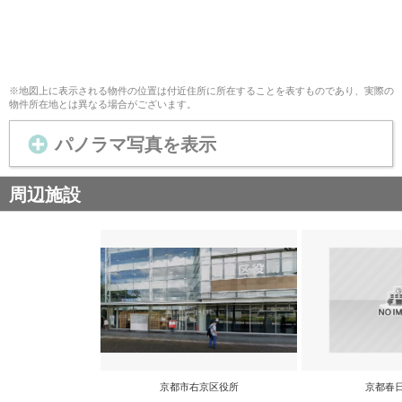
※地図上に表示される物件の位置は付近住所に所在することを表すものであり、実際の
物件所在地とは異なる場合がございます。
パノラマ写真を表示
周辺施設
京都市右京区役所
京都春