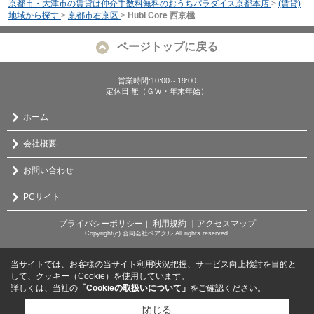
京都市・大津市の賃貸は仲介手数料無料のおうちパラダイス京都本店
>
(賃貸)
地域から探す
>
京都市右京区
>
Hubi Core 西京極
ページトップに戻る
営業時間:10:00～19:00
定休日:無（ＧＷ・年末年始）
ホーム
会社概要
お問い合わせ
PCサイト
プライバシーポリシー
利用規約
｜アクセスマップ
｜
Copyright(c) 合同会社ベアクル All rights reserved.
当サイトでは、お客様の当サイト利用状況把握、サービス向上検討を目的と
して、クッキー（Cookie）を使用しています。
詳しくは、当社の
「Cookieの取扱いについて」
をご確認ください。
閉じる