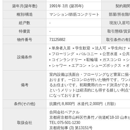
築年月(築年数)
1991年 3月 (築35年)
契約期
種別/構造
マンション/鉄筋コンクリート
部屋/所在階
総戸数
-
現況/入居可
特優賃
-
取引態様/賃
物件番号
71125882
取引条件の有
単身者入居
学生歓迎
法人可
学生向け
フローリング
バルコニー
公営水道
公共
設備条件
コインランドリー
駐輪場
ガスコンロ
シ
シャワー
エアコン
シューズボックス
オ
室内設備は洗面台・フローリングなど豊富に揃
おります。一口コンロが付いた物件です。ワン
備考
るお住まいです。初期費用のカード決済ができ
というメリットは経済的にも得する嬉しい利点
になっております。
条件(その他)
抗菌代:8,800円 水道代:2,000円（月額）
合同会社ベアクル
京都府京都市山科区竹鼻竹ノ街道町18-10 山本ビ
取扱会社
TEL:075-501-1230
京都府知事 (3) 第13151号