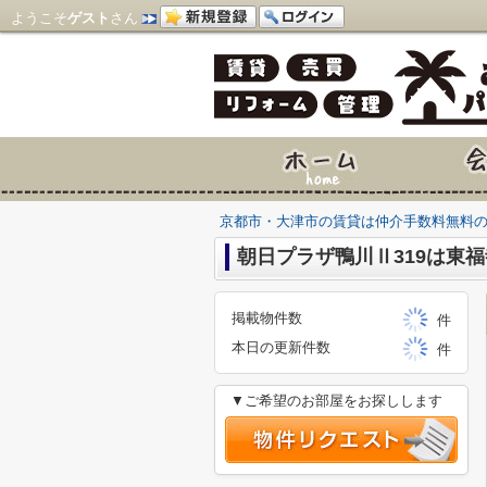
ようこそ
ゲスト
さん
京都市・大津市の賃貸は仲介手数料無料
朝日プラザ鴨川Ⅱ319は東福
掲載物件数
件
本日の更新件数
件
▼ご希望のお部屋をお探しします