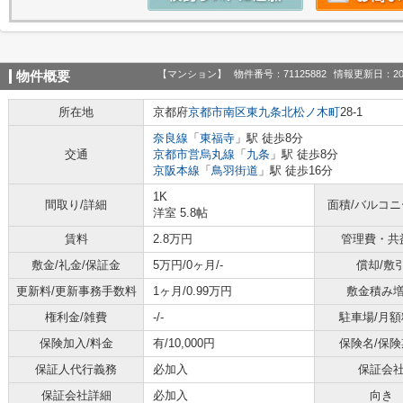
【マンション】
物件番号：71125882
情報更新日：20
物件概要
所在地
京都府
京都市南区
東九条北松ノ木町
28-1
奈良線
「
東福寺
」駅 徒歩8分
交通
京都市営烏丸線
「
九条
」駅 徒歩8分
京阪本線
「
鳥羽街道
」駅 徒歩16分
1K
間取り/詳細
面積/バルコ
洋室 5.8帖
賃料
2.8万円
管理費・共
敷金/礼金/保証金
5万円/0ヶ月/-
償却/敷
更新料/更新事務手数料
1ヶ月/0.99万円
敷金積み
権利金/雑費
-/-
駐車場/月額
保険加入/料金
有/10,000円
保険名/保険
保証人代行義務
必加入
保証会
保証会社詳細
必加入
向き