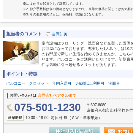
※1. １か月を30日として計算しています。
※2. 仲介手数料は仮の価格となりますので、実際の価格に関してはお気軽
※3. その他費用の項目は、保険料、抗菌代になります。
担当者のコメント
吉岡知美
室内設備はフローリング・洗面台など充実した設備
お部屋になっております。充実した1人暮らしは1K
のお部屋で新しい生活を始めてみませんか。こちら
ります。バルコニーをご活用いただけます。初期費
件は気軽に引っ越せるメリットがあります。
ポイント・特徴
バルコニー
クロゼット
年内入居可
3沿線以上利用可
洗面台
お問い合わせは
合同会社ベアクルまで
075-501-1230
〒607-8080
京都府京都市山科区竹鼻竹ノ街
10:00～19:00 定休日:無（ＧＷ・年末年始）