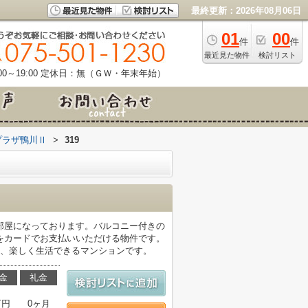
最終更新：2026年08月06日
01
00
件
件
最近見た物件
検討リスト
0～19:00
定休日：無（ＧＷ・年末年始）
プラザ鴨川Ⅱ
>
319
部屋になっております。バルコニー付きの
をカードでお支払いいただける物件です。
る、楽しく生活できるマンションです。
金
礼金
万円
0ヶ月