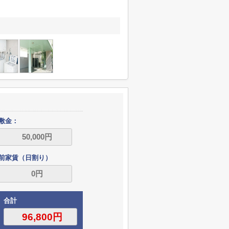
敷金：
前家賃（日割り）
合計