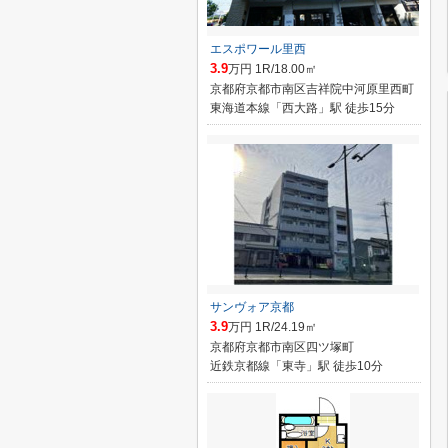
エスポワール里西
3.9
万円 1R/18.00㎡
京都府京都市南区吉祥院中河原里西町
東海道本線「西大路」駅 徒歩15分
サンヴォア京都
3.9
万円 1R/24.19㎡
京都府京都市南区四ツ塚町
近鉄京都線「東寺」駅 徒歩10分