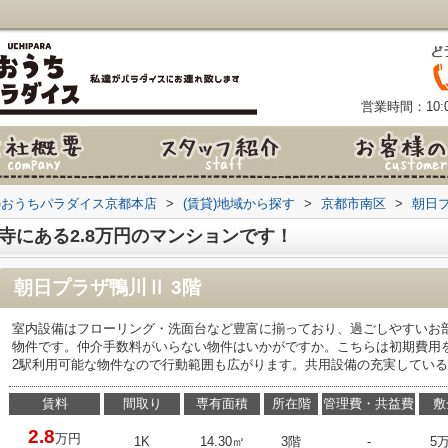
営業時間：10:0
のおうちパラダイス京都本店
>
(賃貸)地域から探す
>
京都市南区
>
朝日
寺にある2.8万円のマンションです！
朝日プラザ鴨川Ⅱ 3階
室内設備はフローリング・洗面台など豊富に揃っており、過ごしやすいお
物件です。仲介手数料がいらない物件はいかがですか。こちらは初期費用
2駅利用可能な物件なので行動範囲も広がります。共用設備の充実してい
賃料
間取り
専有面積
所在階
管理費・共益費
敷
2.8
万円
1K
14.30㎡
3階
-
5