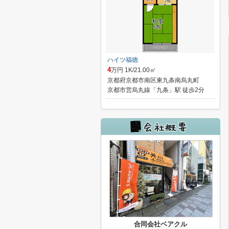
ハイツ福徳
4
万円 1K/21.00㎡
京都府京都市南区東九条南烏丸町
京都市営烏丸線「九条」駅 徒歩2分
合同会社ベアクル