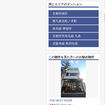
同じエリアのマンション
京都市南区
東九条北松ノ木町
奈良線 東福寺
京都市営烏丸線 九条
京阪本線 鳥羽街道
この物件を見た方へのお勧め物件
THE NEXT DOOR