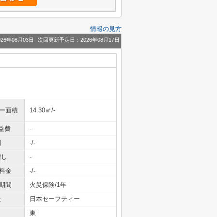
情報の見方
26年08月03日
次回更新予定日：2026年08月17日
ニー面積
14.30㎡/-
益費
-
引
-/-
増し
-
料金
-/-
期間
火災保険/1年
社
日本セーフティー
東