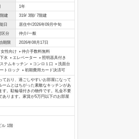
間
1年
/階建
319/ 3階/ 7階建
能日
居住中/2026年09月中旬
貸区分
仲介/一般
効期限
2026年08月17日
女性向け
仲介手数料無料
下水
エレベーター
照明器具付き
ステムキッチン
コンロ１口
洗面台
ートロック
初期費用カード決済可
っており、過ごしやすいお部屋になって
ルームとはちがった素敵なキッチンがあ
ます。駐輪場付きの物件です。礼金不要
であります。家賃が5万円以下のお部屋
ル 1階